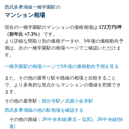
西武多摩湖線一橋学園駅の
マンション相場
現在の
一橋学園
駅のマンションの価格相場は
172
万円/坪
（前年比
+7.3%
）
です。
より詳細な間取り別の価格データや、5年後の価格動向予
測は、次の
一橋学園
駅の相場ページでご確認いただけま
す。
一橋学園
駅の相場ページで5年後の価格動向予測を見る
また、その他の最寄り駅や路線の相場と比較すること
で、より多角的な視点からマンションの価値を把握でき
ます。
その他の最寄駅：
国分寺
駅
／
武蔵小金井
駅
西武多摩湖線
の他の駅相場を確認する
その他の路線：
JR中央本線(東京～塩尻)
、
JR中央線(快
速)