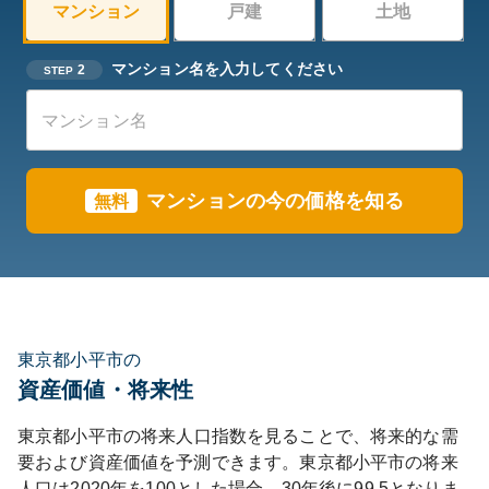
マンション
戸建
土地
マンション名を入力してください
2
STEP
マンションの今の価格を知る
無料
東京都小平市の
資産価値・将来性
東京都
小平市
の将来人口指数を見ることで、将来的な需
要および資産価値を予測できます。
東京都
小平市
の将来
人口は
2020
年を100とした場合、30年後に
99.5
となりま