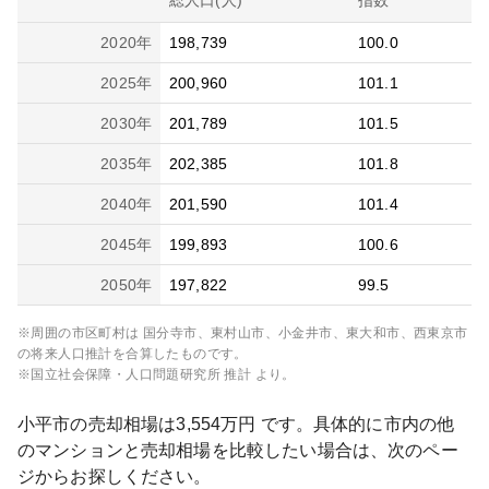
総人口(人)
指数
2020
年
198,739
100.0
2025
年
200,960
101.1
2030
年
201,789
101.5
2035
年
202,385
101.8
2040
年
201,590
101.4
2045
年
199,893
100.6
2050
年
197,822
99.5
※周囲の市区町村は
国分寺市、東村山市、小金井市、東大和市、西東京市
の将来人口推計を合算したものです。
※国立社会保障・人口問題研究所 推計 より。
小平市
の売却相場は
3,554
万円 です。具体的に市内の他
のマンションと売却相場を比較したい場合は、次のペー
ジからお探しください。