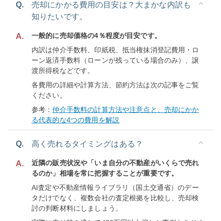
Q.
売却にかかる費用の目安は？大まかな内訳も
知りたいです。
一般的に売却価格の4％程度が目安です。
A.
内訳は仲介手数料、印紙税、抵当権抹消登記費用・ロ
ーン返済手数料（ローンが残っている場合のみ）、譲
渡所得税などです。
各費用の詳細や計算方法、節約方法は次の記事をご覧
ください。
参考：
仲介手数料の計算方法や注意点と、売却にかか
る代表的な4つの費用を解説
Q.
高く売れるタイミングはある？
近隣の販売状況や「いま自分の不動産がいくらで売れ
A.
るのか」相場を常に把握することが重要です。
AI査定や不動産情報ライブラリ（国土交通省）のデー
タだけでなく、複数会社の査定根拠を比較し、売却検
討の判断材料にしましょう。