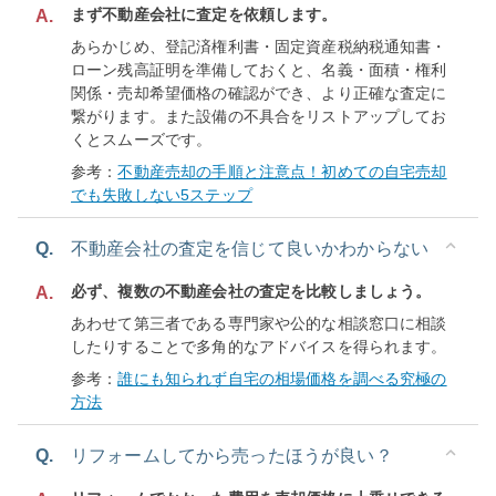
まず不動産会社に査定を依頼します。
A.
あらかじめ、登記済権利書・固定資産税納税通知書・
ローン残高証明を準備しておくと、名義・面積・権利
関係・売却希望価格の確認ができ、より正確な査定に
繋がります。また設備の不具合をリストアップしてお
くとスムーズです。
参考：
不動産売却の手順と注意点！初めての自宅売却
でも失敗しない5ステップ
Q.
不動産会社の査定を信じて良いかわからない
必ず、複数の不動産会社の査定を比較しましょう。
A.
あわせて第三者である専門家や公的な相談窓口に相談
したりすることで多角的なアドバイスを得られます。
参考：
誰にも知られず自宅の相場価格を調べる究極の
方法
Q.
リフォームしてから売ったほうが良い？