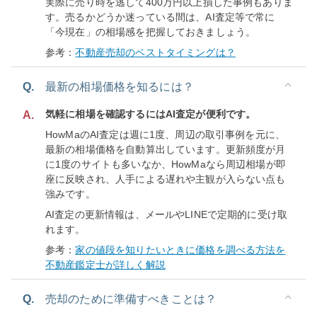
実際に売り時を逃して400万円以上損した事例もありま
す。売るかどうか迷っている間は、AI査定等で常に
「今現在」の相場感を把握しておきましょう。
参考：
不動産売却のベストタイミングは？
Q.
最新の相場価格を知るには？
気軽に相場を確認するにはAI査定が便利です。
A.
HowMaのAI査定は週に1度、周辺の取引事例を元に、
最新の相場価格を自動算出しています。更新頻度が月
に1度のサイトも多いなか、HowMaなら周辺相場が即
座に反映され、人手による遅れや主観が入らない点も
強みです。
AI査定の更新情報は、メールやLINEで定期的に受け取
れます。
参考：
家の値段を知りたいときに価格を調べる方法を
不動産鑑定士が詳しく解説
Q.
売却のために準備すべきことは？