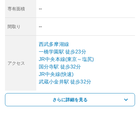
--
専有面積
--
間取り
西武多摩湖線
一橋学園
駅
徒歩23分
JR中央本線(東京～塩尻)
アクセス
国分寺
駅
徒歩32分
JR中央線(快速)
武蔵小金井
駅
徒歩32分
さらに詳細を見る