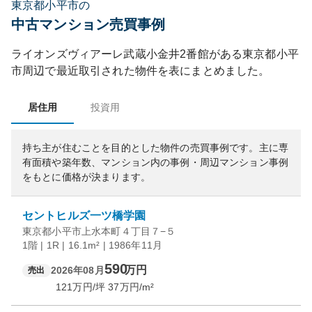
東京都小平市の
中古マンション売買事例
ライオンズヴィアーレ武蔵小金井2番館
がある
東京都
小平
市
周辺で最近取引された物件を表にまとめました。
居住用
投資用
持ち主が住むことを目的とした物件の売買事例です。
主に専
有面積や築年数、マンション内の事例・周辺マンション事例
をもとに価格が決まります。
セントヒルズ一ツ橋学園
東京都小平市上水本町４丁目７−５
1階 | 1R | 16.1m² | 1986年11月
590
万円
2026年08月
売出
121
万円/坪
37
万円/m²