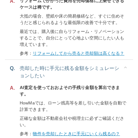
リフォームでかかった費用を売却価格に上乗せできる
A.
ケースは稀です。
大抵の場合、壁紙や床の簡易修繕など、すぐに住めそ
うだと感じられるような最低限の改善で十分です。
最近では、購入後に自らリフォーム・リノベーション
することで、自分にとって心地よい空間にしたい人も
増えています。
参考：
リフォームしてから売ると売却額は高くなる？
Q.
売却した時に手元に残る金額をシミュレーシ
ョンしたい
AI査定を使っておおよその手残り金額を算出できま
A.
す。
HowMaでは、ローン残高等を差し引いた金額を自動で
計算できます。
正確な金額は不動産会社や税理士に必ずご確認くださ
い。
参考：
物件を売却したときに手元にいくら残るの？