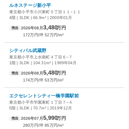
ルネステージ新小平
東京都小平市小川東町５丁目１１−１１
4階 | 3LDK | 66.9m² | 2000年01月
3,480
万円
2026年08月
売出
172
万円/坪
52
万円/m²
シティパル武蔵野
東京都小平市上水南町４丁目６−７
1階 | 3LDK | 104.31m² | 1989年04月
5,480
万円
2026年08月
売出
174
万円/坪
53
万円/m²
エクセレントシティ一橋学園駅前
東京都小平市学園東町１丁目７−４
5階 | 3LDK | 70.7m² | 2019年12月
5,990
万円
2026年07月
売出
280
万円/坪
85
万円/m²