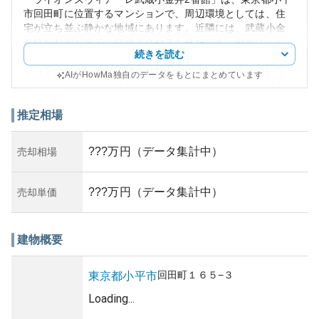
市回田町に位置するマンションで、周辺環境としては、住
宅が立ち並ぶ静かな地域にあります。近隣には、武蔵小金
井駅が利用可能で、交通アクセスも良好です。外観は、し
続きを読む
っかりとした造りで、上品なデザインとなっており、マン
ション全体の印象は洗練されたものです。資産性について
AIがHowMa独自のデータをもとにまとめています
は、マンション偏差値が約50となっており、安定した価値
を保持していることが伺えます。また、坪単価は150.4万円
とリーズナブルで、子育て世代に人気のある3LDKタイプが
推定相場
特徴です。
所有リスクに関しては、アクセスの良さや周辺環境の良さ
???万円（データ集計中）
売却相場
から大きなリスクは見当たりませんが、築年数や管理状態
を考慮する必要があります。築年に関して具体的なデータ
はアクセスできませんでしたが、日本の一般的なマンショ
???万円（データ集計中）
売却単価
ン寿命を考慮し、適切な管理と定期的なメンテナンスがな
されているか確認することが重要です。総じて、ライオン
ズヴィアーレ武蔵小金井2番館はバランスの取れたマンショ
建物概要
ンと言えるでしょう。
回田町
１６５−３
東京都
小平市
Loading...