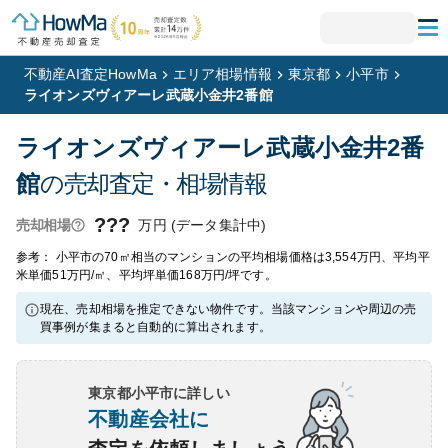
不動産AI査定HowMa
エリア相場情報
東京都
小平市
ライオンズヴィアーレ武蔵小金井2番館
ライオンズヴィアーレ武蔵小金井2番
館
の売却査定・相場情報
???
万円 (データ集計中)
売却相場
参考： 小平市の70㎡相当のマンションの平均相場価格は3,554万円、平均平
米単価51万円/㎡、平均坪単価168万円/坪です。
現在、売却相場を推定できない物件です。当該マンションや周辺の売
買事例が集まると自動的に算出されます。
東京都小平市
に詳しい
不動産会社に