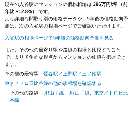
現在の
入谷
駅のマンションの価格相場は
396
万円/坪 （前
年比
+12.8%
）
です。
より詳細な間取り別の価格データや、5年後の価格動向予
測は、次の
入谷
駅の相場ページでご確認いただけます。
入谷
駅の相場ページで5年後の価格動向予測を見る
また、その他の最寄り駅や路線の相場と比較すること
で、より多角的な視点からマンションの価値を把握でき
ます。
その他の最寄駅：
鶯谷
駅
／
上野
駅
／
三ノ輪
駅
東京メトロ日比谷線
の他の駅相場を確認する
その他の路線：
JR山手線
、
JR山手線
、
東京メトロ日比
谷線