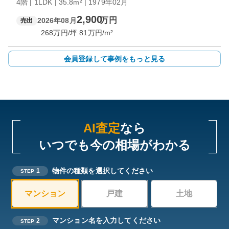
4階 | 1LDK | 35.8m² | 1979年02月
2,900
万円
2026年08月
売出
268
万円/坪
81
万円/m²
会員登録して事例をもっと見る
AI査定
なら
いつでも今の相場がわかる
物件の種類を選択してください
1
STEP
マンション
戸建
土地
マンション名を入力してください
2
STEP