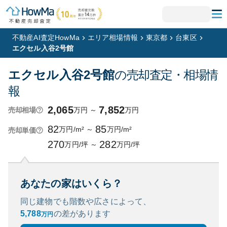
不動産AI査定HowMa
エリア相場情報
東京都
台東区
エクセル入谷2号館
エクセル入谷2号館
の売却査定・相場情
報
2,065
7,852
万円
～
万円
売却相場
82
85
万円/m²
～
万円/m²
売却単価
270
282
万円/坪
～
万円/坪
あなたの家はいくら？
同じ建物でも階数や広さによって、
5,788
の
差があります
万円