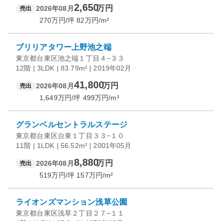
2,650
万円
2026年08月
売出
270
万円/坪
82
万円/m²
ブリリアタワー上野池之端
東京都台東区池之端１丁目４−３３
12階 | 3LDK | 83.79m² | 2019年02月
41,800
万円
2026年08月
売出
1,649
万円/坪
499
万円/m²
グランベルセントラルステージ
東京都台東区台東１丁目３３−１０
11階 | 1LDK | 56.52m² | 2001年05月
8,880
万円
2026年08月
売出
519
万円/坪
157
万円/m²
ライオンズマンション浅草公園
東京都台東区浅草２丁目２７−１１