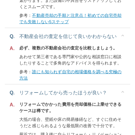
繋がります。また設備の不具合をリストアップしてお
くとスムーズです。
参考：
不動産売却の手順と注意点！初めての自宅売却
でも失敗しない5ステップ
Q.
不動産会社の査定を信じて良いかわからない
必ず、複数の不動産会社の査定を比較しましょう。
A.
あわせて第三者である専門家や公的な相談窓口に相談
したりすることで多角的なアドバイスを得られます。
参考：
誰にも知られず自宅の相場価格を調べる究極の
方法
Q.
リフォームしてから売ったほうが良い？
リフォームでかかった費用を売却価格に上乗せできる
A.
ケースは稀です。
大抵の場合、壁紙や床の簡易修繕など、すぐに住めそ
うだと感じられるような最低限の改善で十分です。
最近では、購入後に自らリフォーム・リノベーション