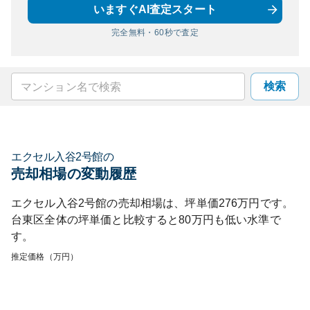
いますぐAI査定スタート
完全無料・60秒で査定
検索
エクセル入谷2号館
の
売却相場の変動履歴
エクセル入谷2号館
の売却相場は、坪単価
276
万円です。
台東区
全体の坪単価と比較すると
80
万円も
低い
水準で
す。
推定価格（万円）