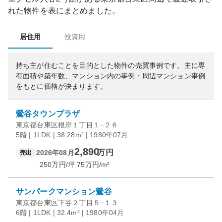
れた物件を表にまとめました。
居住用
投資用
持ち主が住むことを目的とした物件の売買事例です。
主に専
有面積や築年数、マンション内の事例・周辺マンション事例
をもとに価格が決まります。
鶯谷タウンプラザ
東京都台東区根岸１丁目１−２６
5階 | 1LDK | 38.28m² | 1980年07月
2,890
万円
2026年08月
売出
250
万円/坪
75
万円/m²
サンパークマンション鶯谷
東京都台東区下谷２丁目５−１３
6階 | 1LDK | 32.4m² | 1980年04月