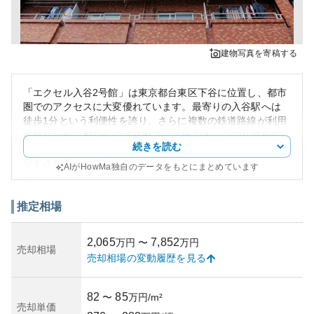
建物写真を寄稿する
「エクセル入谷2号館」は東京都台東区下谷に位置し、都市
圏でのアクセスに大変優れています。最寄りの入谷駅へは
徒歩1分という利便性を誇り、さらに複数の鉄道路線が利用
可能なため、都心へのアクセスは至便です。この立地条件
続きを読む
により、周辺地域には多くの商業施設が集まり、生活のし
やすさが際立っています。
AIがHowMa独自のデータをもとにまとめています
外観は、都市型マンションらしく、スッキリとしたデザイ
ンで、周囲の景観に調和しています。建物のメンテナンス
もしっかりしているため、資産価値は保たれていると言え
推定相場
るでしょう。また、エクセル入谷2号館は駅近という条件が
資産性を支え、不動産価値が安定していると考えられま
2,065
7,852
万円
〜
万円
す。
売却相場
売却相場の変動履歴を見る
所有リスクに関しては、交通の便の良さにより賃貸需要が
高いため、空室リスクは比較的低いと推測されます。ただ
し、都心部に位置するが故に、地価の変動には影響を受け
82
85
〜
万円/m²
やすく、将来的な市場の動向には注意が必要です。買い手
売却単価