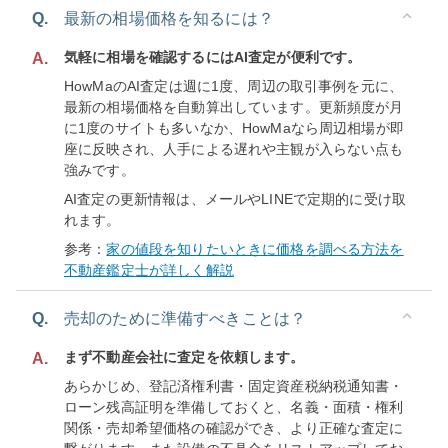
Q.
最新の相場価格を知るには？
気軽に相場を確認するにはAI査定が便利です。
A.
HowMaのAI査定は週に1度、周辺の取引事例を元に、
最新の相場価格を自動算出しています。更新頻度が月
に1度のサイトも多いなか、HowMaなら周辺相場が即
座に反映され、人手による遅れや主観が入らない点も
強みです。
AI査定の更新情報は、メールやLINEで定期的に受け取
れます。
参考：
家の値段を知りたいときに価格を調べる方法を
不動産鑑定士が詳しく解説
Q.
売却のために準備すべきことは？
まず不動産会社に査定を依頼します。
A.
あらかじめ、登記済権利書・固定資産税納税通知書・
ローン残高証明を準備しておくと、名義・面積・権利
関係・売却希望価格の確認ができ、より正確な査定に