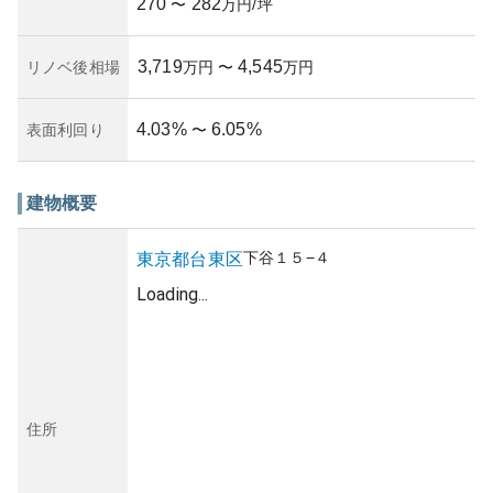
270
282
や借り手市場の動向を定期的に追うことが、リスク管理に
〜
万円/坪
は不可欠でしょう。
3,719
4,545
リノベ後相場
万円
〜
万円
4.03
%
6.05
%
表面利回り
〜
建物概要
下谷
１５−４
東京都
台東区
Loading...
住所