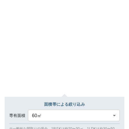
面積帯による絞り込み
専有面積
60
㎡
※一般的な間取りの場合、1R/1Kは約20〜30㎡、1LDKは約30〜50