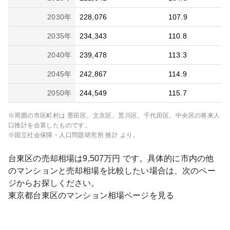
2030
年
228,076
107.9
2035
年
234,343
110.8
2040
年
239,478
113.3
2045
年
242,867
114.9
2050
年
244,549
115.7
※周囲の市区町村は
墨田区、文京区、荒川区、千代田区、中央区
の将来人
口推計を合算したものです。
※国立社会保障・人口問題研究所 推計 より。
台東区
の売却相場は
9,507
万円 です。具体的に市内の他
のマンションと売却相場を比較したい場合は、次のペー
ジからお探しください。
東京都
台東区
のマンション相場ページを見る