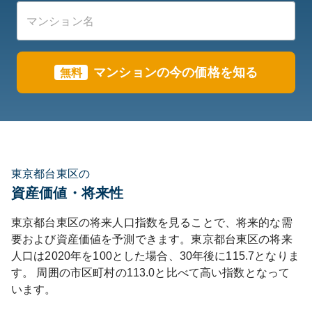
マンションの今の価格を知る
無料
東京都台東区の
資産価値・将来性
東京都
台東区
の将来人口指数を見ることで、将来的な需
要および資産価値を予測できます。
東京都
台東区
の将来
人口は
2020
年を100とした場合、30年後に
115.7
となりま
す。
周囲の市区町村の
113.0
と比べて
高い
指数となって
います。