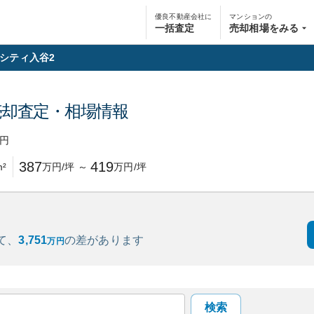
優良不動産会社に
マンションの
一括査定
売却相場をみる
シティ入谷2
売却査定・相場情報
円
387
419
²
万円/坪
～
万円/坪
て、
3,751
の
差があります
万円
検索