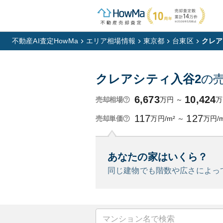
不動産AI査定HowMa
エリア相場情報
東京都
台東区
クレア
クレアシティ入谷2
の
6,673
10,424
万円
～
万
売却相場
117
127
万円/m²
～
万円/m
売却単価
あなたの家はいくら？
同じ建物でも階数や広さによっ