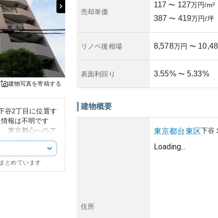
117
127
〜
万円/m²
売却単価
387
419
〜
万円/坪
8,578
10,4
リノベ後相場
万円
〜
3.55
%
5.33
%
表面利回り
〜
建物写真を寄稿する
建物概要
下谷2丁目に位置す
観情報は不明です
は、東京都心へのア
下谷
東京都
台東区
ど生活利便施設が充
Loading...
の入谷駅から徒歩圏
っております。
にまとめています
築物件のみならず中
は賃貸における需要
きる一方で、地域の
込めます。しかし、
住所
や管理費の増加とい