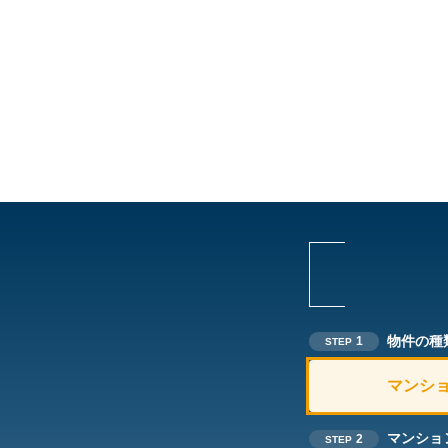
物件の種
1
STEP
マンシ
マンショ
2
STEP