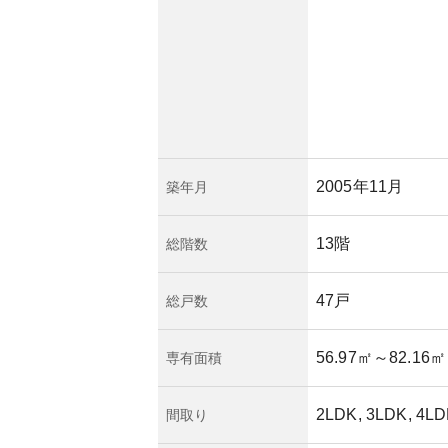
す。
地にも近く、文化的
住宅としての価値の
ね備えています。所
計画に依存する部分
テナンスによりその
す。
2005年11月
築年月
13階
総階数
47戸
総戸数
56.97㎡
～82.16㎡
専有面積
2LDK, 3LDK, 4L
間取り