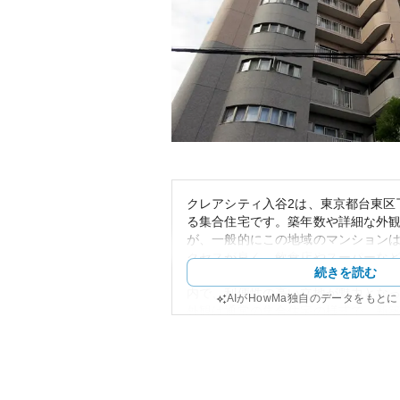
クレアシティ入谷2は、東京都台東区
る集合住宅です。築年数や詳細な外
が、一般的にこの地域のマンション
クセスが良く、飲食店やスーパーな
続きを読む
実している点が特徴です。最寄り駅
内で、利便性の高い立地が魅力とな
AIがHowMa独自のデータをもと
外観は通常の集合住宅の様式で、新
古物件としても人気です。購入また
も高く、安定した資産価値が期待で
発展に伴って地価上昇の可能性も見
物件の管理状況によっては、老朽化