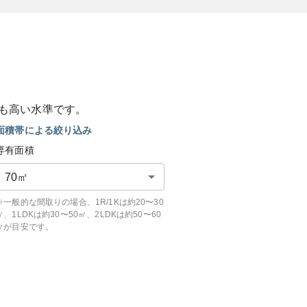
も
高い
水準です。
面積帯による絞り込み
専有面積
70
㎡
※一般的な間取りの場合、1R/1Kは約20〜30
㎡、1LDKは約30〜50㎡、2LDKは約50〜60
㎡が目安です。