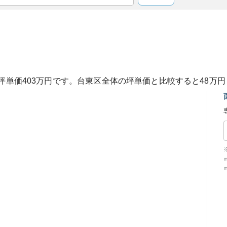
坪単価
403
万円です。
台東区
全体の坪単価と比較すると
48
万円