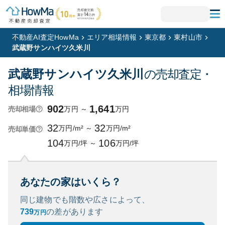
不動産AI査定HowMa
エリア相場情報
東京都
東村山市
武蔵野サンハイツ久米川
武蔵野サンハイツ久米川
の売却査定・
相場情報
902
1,641
万円
～
万円
売却相場
32
32
万円/m²
～
万円/m²
売却単価
104
106
万円/坪
～
万円/坪
あなたの家はいくら？
同じ建物でも階数や広さによって、
739
の
差があります
万円