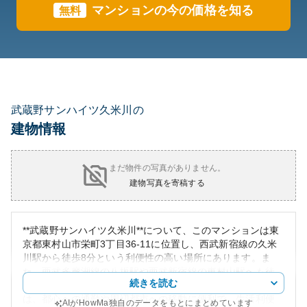
マンションの今の価格を知る
無料
武蔵野サンハイツ久米川の
建物情報
まだ物件の写真がありません。
建物写真を寄稿する
**武蔵野サンハイツ久米川**について、このマンションは東
京都東村山市栄町3丁目36-11に位置し、西武新宿線の久米
川駅から徒歩8分という利便性の高い場所にあります。ま
た、西武多摩湖線の八坂駅や西武新宿線の東村山駅へも徒
続きを読む
歩圏内で、交通のアクセスが非常に良好です。この立地
は、都心への通勤や周辺都市への移動に便利で、生活利便
AIがHowMa独自のデータをもとにまとめています