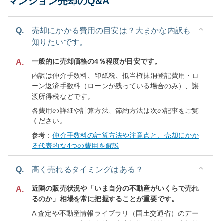
マンション売却のQ&A
Q.
売却にかかる費用の目安は？大まかな内訳も
知りたいです。
一般的に売却価格の4％程度が目安です。
A.
内訳は仲介手数料、印紙税、抵当権抹消登記費用・ロ
ーン返済手数料（ローンが残っている場合のみ）、譲
渡所得税などです。
各費用の詳細や計算方法、節約方法は次の記事をご覧
ください。
参考：
仲介手数料の計算方法や注意点と、売却にかか
る代表的な4つの費用を解説
Q.
高く売れるタイミングはある？
近隣の販売状況や「いま自分の不動産がいくらで売れ
A.
るのか」相場を常に把握することが重要です。
AI査定や不動産情報ライブラリ（国土交通省）のデー