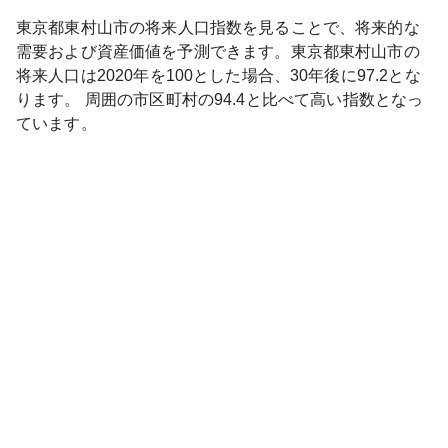
東京都
東村山市
の将来人口指数を見ることで、将来的な
需要および資産価値を予測できます。
東京都
東村山市
の
将来人口は
2020
年を100とした場合、30年後に
97.2
とな
ります。
周囲の市区町村の
94.4
と比べて
高い
指数となっ
ています。