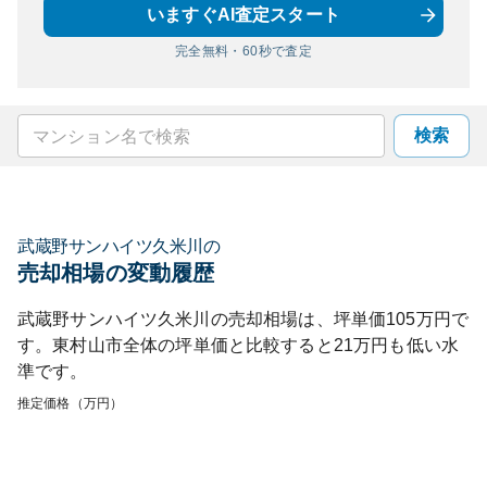
いますぐAI査定スタート
完全無料・60秒で査定
検索
武蔵野サンハイツ久米川
の
売却相場の変動履歴
武蔵野サンハイツ久米川
の売却相場は、坪単価
105
万円で
す。
東村山市
全体の坪単価と比較すると
21
万円も
低い
水
準です。
推定価格（万円）