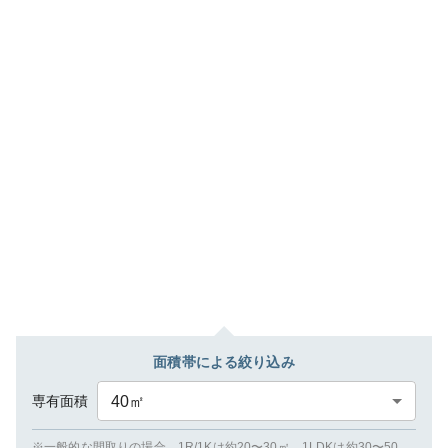
面積帯による絞り込み
専有面積
40
㎡
※一般的な間取りの場合、1R/1Kは約20〜30㎡、1LDKは約30〜50