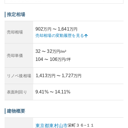
性を高めています。
**外観**は、都市型住宅のスタンダードなデザインが採用さ
れ、シンプルで機能性を重視した造りです。また、適度な
推定相場
密度の住宅街に位置しており、周囲の街並みに自然に溶け
込んでいます。築年数はややある程度で、時代を感じさせ
902
1,641
万円
〜
万円
るものの、いまだ管理が行き届いていることから居住環境
売却相場
売却相場の変動履歴を見る
は良好です。
**資産性**では、このエリアは都心へのアクセスが良好なた
め需要が一定数存在し、安定した資産価値を期待できま
32
32
〜
万円/m²
す。ただし、築年数の経過に伴う経年劣化などの点で柔軟
売却単価
104
106
な資産管理が求められる場面があります。
〜
万円/坪
**所有リスク**に関しては、古い建物における一般的なリス
クがあるものの、管理状況が良いことからリスクは軽減さ
1,413
1,727
リノベ後相場
万円
〜
万円
れています。これにより、他の中古物件と比べても落ち着
いて所有ができる物件となっています。
9.41
%
14.11
%
表面利回り
〜
建物概要
栄町
３６−１１
東京都
東村山市