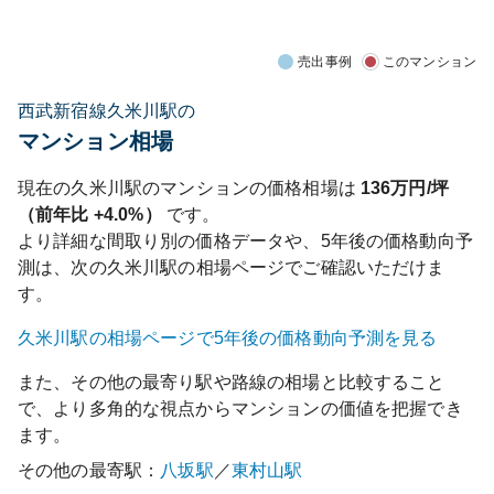
売出事例
このマンション
西武新宿線久米川駅の
マンション相場
現在の
久米川
駅のマンションの価格相場は
136
万円/坪
（前年比
+4.0%
）
です。
より詳細な間取り別の価格データや、5年後の価格動向予
測は、次の
久米川
駅の相場ページでご確認いただけま
す。
久米川
駅の相場ページで5年後の価格動向予測を見る
また、その他の最寄り駅や路線の相場と比較すること
で、より多角的な視点からマンションの価値を把握でき
ます。
その他の最寄駅：
八坂
駅
／
東村山
駅