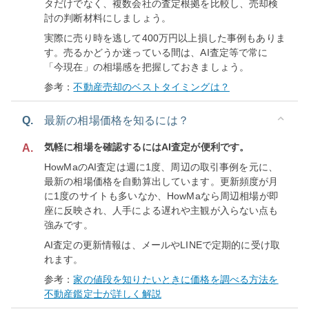
タだけでなく、複数会社の査定根拠を比較し、売却検
討の判断材料にしましょう。
実際に売り時を逃して400万円以上損した事例もありま
す。売るかどうか迷っている間は、AI査定等で常に
「今現在」の相場感を把握しておきましょう。
参考：
不動産売却のベストタイミングは？
Q.
最新の相場価格を知るには？
気軽に相場を確認するにはAI査定が便利です。
A.
HowMaのAI査定は週に1度、周辺の取引事例を元に、
最新の相場価格を自動算出しています。更新頻度が月
に1度のサイトも多いなか、HowMaなら周辺相場が即
座に反映され、人手による遅れや主観が入らない点も
強みです。
AI査定の更新情報は、メールやLINEで定期的に受け取
れます。
参考：
家の値段を知りたいときに価格を調べる方法を
不動産鑑定士が詳しく解説