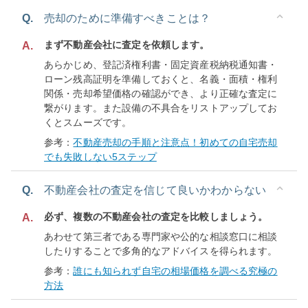
Q.
売却のために準備すべきことは？
まず不動産会社に査定を依頼します。
A.
あらかじめ、登記済権利書・固定資産税納税通知書・
ローン残高証明を準備しておくと、名義・面積・権利
関係・売却希望価格の確認ができ、より正確な査定に
繋がります。また設備の不具合をリストアップしてお
くとスムーズです。
参考：
不動産売却の手順と注意点！初めての自宅売却
でも失敗しない5ステップ
Q.
不動産会社の査定を信じて良いかわからない
必ず、複数の不動産会社の査定を比較しましょう。
A.
あわせて第三者である専門家や公的な相談窓口に相談
したりすることで多角的なアドバイスを得られます。
参考：
誰にも知られず自宅の相場価格を調べる究極の
方法