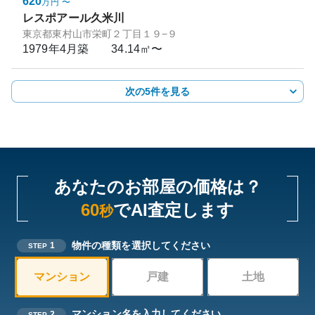
620
万円
〜
レスポアール久米川
東京都東村山市栄町２丁目１９−９
1979年4月
築
34.14㎡〜
次の5件を見る
あなたのお部屋の価格は？
60
でAI査定します
秒
物件の種類を選択してください
1
STEP
マンション
戸建
土地
マンション名を入力してください
2
STEP