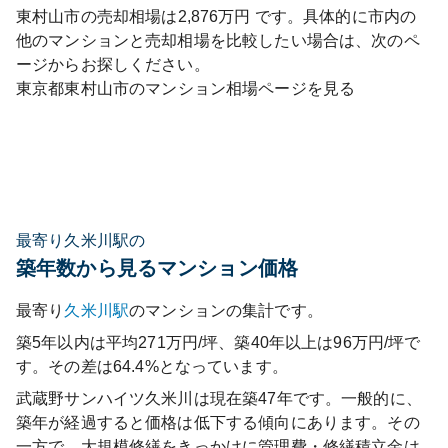
東村山市
の売却相場は
2,876
万円 です。具体的に市内の
他のマンションと売却相場を比較したい場合は、次のペ
ージからお探しください。
東京都
東村山市
のマンション相場ページを見る
最寄り久米川駅の
築年数から見るマンション価格
最寄り
久米川
駅
のマンションの集計です。
築5年以内は平均271万円/坪、築40年以上は96万円/坪で
す。その差は64.4%となっています。
武蔵野サンハイツ久米川
は現在築
47
年です。一般的に、
築年が経過すると価格は低下する傾向にあります。その
一方で、大規模修繕をきっかけに管理費・修繕積立金は