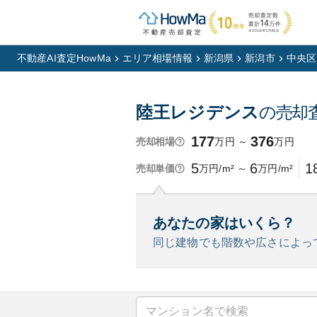
不動産AI査定HowMa
エリア相場情報
新潟県
新潟市
中央区
陸王レジデンス
の売却
177
376
万円
～
万円
売却相場
5
6
1
万円/m²
～
万円/m²
売却単価
あなたの家はいくら？
同じ建物でも階数や広さによっ