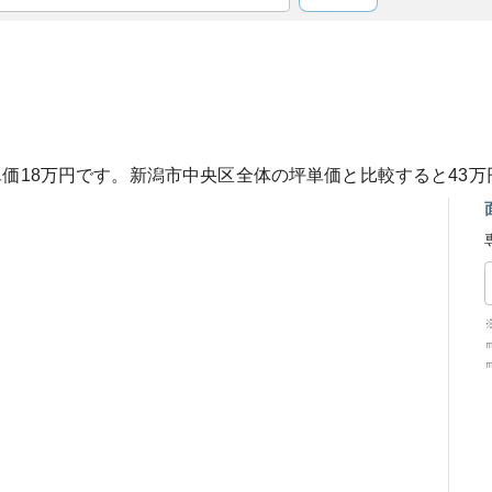
単価
18
万円です。
新潟市中央区
全体の坪単価と比較すると
43
万