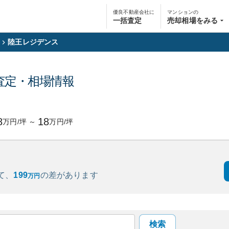
優良不動産会社に
マンションの
一括査定
売却相場をみる
陸王レジデンス
査定・相場情報
8
18
万円/坪
～
万円/坪
て、
199
の
差があります
万円
検索