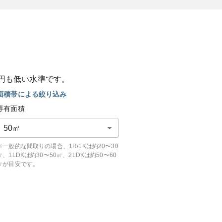
円も
低い
水準です。
面積帯による絞り込み
専有面積
50
㎡
※一般的な間取りの場合、1R/1Kは約20〜30
㎡、1LDKは約30〜50㎡、2LDKは約50〜60
㎡が目安です。