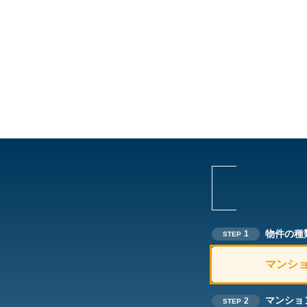
物件の種
1
STEP
マンシ
マンショ
2
STEP