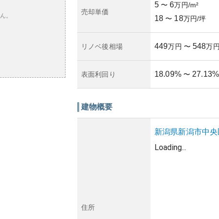
5
6
〜
万円/m²
売却単価
ん。
18
18
〜
万円/坪
449
548
リノベ後相場
万円
〜
万
18.09
%
27.13
%
表面利回り
〜
建物概要
新潟県
新潟市中央
Loading...
住所