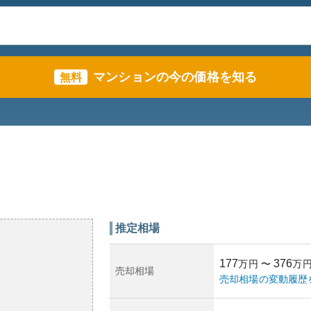
マンションの今の価格を知る
無料
推定相場
177
376
万円
〜
万
売却相場
売却相場の変動履歴