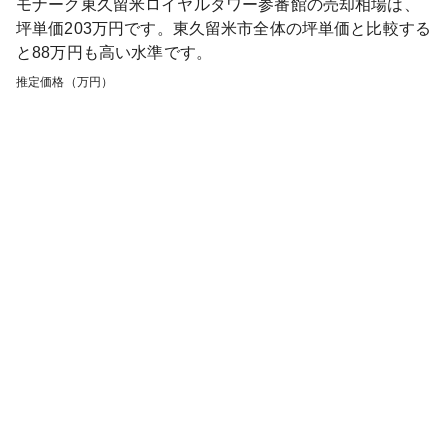
モナーク東久留米ロイヤルタワー参番館
の売却相場は、
坪単価
203
万円です。
東久留米市
全体の坪単価と比較する
と
88
万円も
高い
水準です。
推定価格（万円）