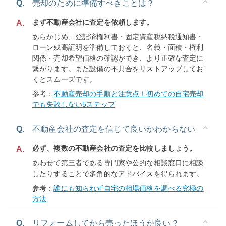
Q.
売却のために準備すべきことは？
まず不動産会社に査定を依頼します。
A.
あらかじめ、登記済権利書・固定資産税納税通知書・
ローン残高証明を準備しておくと、名義・面積・権利
関係・売却希望価格の確認ができ、より正確な査定に
繋がります。また設備の不具合をリストアップしてお
くとスムーズです。
参考：
不動産売却の手順と注意点！初めての自宅売却
でも失敗しない5ステップ
Q.
不動産会社の査定を信じて良いかわからない
必ず、複数の不動産会社の査定を比較しましょう。
A.
あわせて第三者である専門家や公的な相談窓口に相談
したりすることで多角的なアドバイスを得られます。
参考：
誰にも知られず自宅の相場価格を調べる究極の
方法
Q.
リフォームしてから売ったほうが良い？