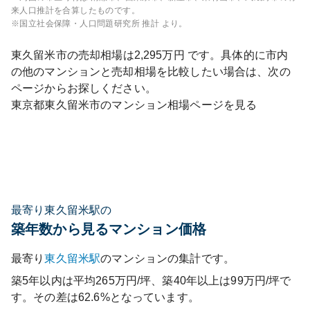
来人口推計を合算したものです。
※国立社会保障・人口問題研究所 推計 より。
東久留米市
の売却相場は
2,295
万円 です。具体的に市内
の他のマンションと売却相場を比較したい場合は、次の
ページからお探しください。
東京都
東久留米市
のマンション相場ページを見る
最寄り東久留米駅の
築年数から見るマンション価格
最寄り
東久留米
駅
のマンションの集計です。
築5年以内は平均265万円/坪、築40年以上は99万円/坪で
す。その差は62.6%となっています。