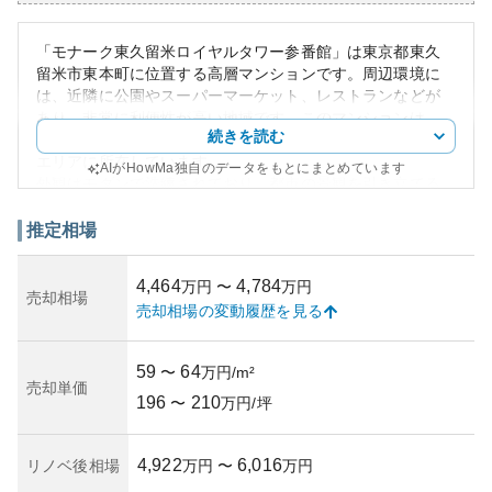
「モナーク東久留米ロイヤルタワー参番館」は東京都東久
留米市東本町に位置する高層マンションです。周辺環境に
は、近隣に公園やスーパーマーケット、レストランなどが
あり、非常に利便性が高い地域です。このマンションは、
続きを読む
住み心地の良さと都市の利便性を兼ね備えており、人気の
エリアに所在しています。
AIがHowMa独自のデータをもとにまとめています
外観はモダンで洗練されており、都市の景観を引き立てる
デザインが採用されています。また、階数が高いため、上
層階からの眺望が良好です。
推定相場
資産性に関しては、東京都心部からのアクセスが良く、需
要が高いため資産価値が維持されやすいと考えられます。
4,464
4,784
万円
〜
万円
賃貸需要も見込まれるため、投資物件としても注目される
売却相場
売却相場の変動履歴を見る
物件です。
所有リスクとしては、周辺インフラの変化や、将来の自然
災害リスクを考慮する必要がありますが、現在のところ大
59
64
〜
万円/m²
きな問題は報告されていません。築年数や管理状況など具
売却単価
196
210
体的な情報が得られませんでしたが、そのような都市型マ
〜
万円/坪
ンションは一般に管理も行き届いていることが多いです。
4,922
6,016
リノベ後相場
万円
〜
万円