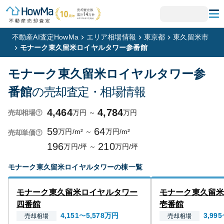
不動産AI査定HowMa
エリア相場情報
東京都
東久留米市
モナーク東久留米ロイヤルタワー参番館
モナーク東久留米ロイヤルタワー参
番館
の売却査定・相場情報
4,464
4,784
万円
～
万円
売却相場
59
64
万円/m²
～
万円/m²
売却単価
196
210
万円/坪
～
万円/坪
モナーク東久留米ロイヤルタワー
の棟一覧
モナーク東久留米ロイヤルタワー
モナーク東久留
四番館
壱番館
4,151
〜
5,578
万円
3,995
売却相場
売却相場