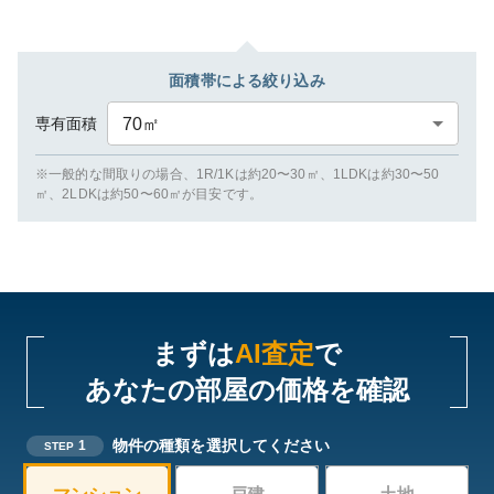
面積帯による絞り込み
専有面積
70
㎡
※一般的な間取りの場合、1R/1Kは約20〜30㎡、1LDKは約30〜50
㎡、2LDKは約50〜60㎡が目安です。
まずは
AI査定
で
あなたの部屋の価格を確認
物件の種類を選択してください
1
STEP