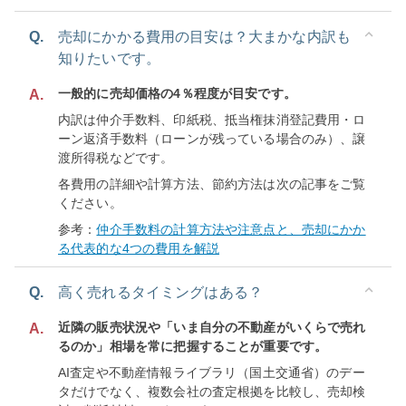
Q.
売却にかかる費用の目安は？大まかな内訳も
知りたいです。
一般的に売却価格の4％程度が目安です。
A.
内訳は仲介手数料、印紙税、抵当権抹消登記費用・ロ
ーン返済手数料（ローンが残っている場合のみ）、譲
渡所得税などです。
各費用の詳細や計算方法、節約方法は次の記事をご覧
ください。
参考：
仲介手数料の計算方法や注意点と、売却にかか
る代表的な4つの費用を解説
Q.
高く売れるタイミングはある？
近隣の販売状況や「いま自分の不動産がいくらで売れ
A.
るのか」相場を常に把握することが重要です。
AI査定や不動産情報ライブラリ（国土交通省）のデー
タだけでなく、複数会社の査定根拠を比較し、売却検