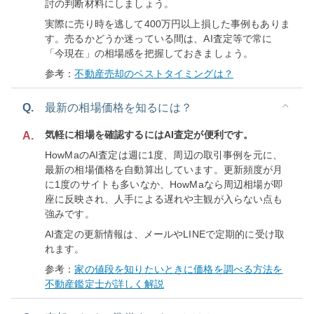
討の判断材料にしましょう。
実際に売り時を逃して400万円以上損した事例もありま
す。売るかどうか迷っている間は、AI査定等で常に
「今現在」の相場感を把握しておきましょう。
参考：
不動産売却のベストタイミングは？
Q.
最新の相場価格を知るには？
気軽に相場を確認するにはAI査定が便利です。
A.
HowMaのAI査定は週に1度、周辺の取引事例を元に、
最新の相場価格を自動算出しています。更新頻度が月
に1度のサイトも多いなか、HowMaなら周辺相場が即
座に反映され、人手による遅れや主観が入らない点も
強みです。
AI査定の更新情報は、メールやLINEで定期的に受け取
れます。
参考：
家の値段を知りたいときに価格を調べる方法を
不動産鑑定士が詳しく解説