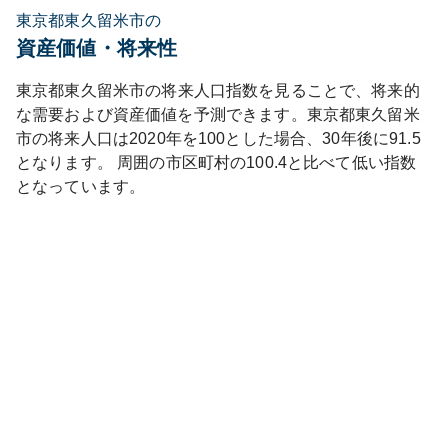
東京都東久留米市の
資産価値・将来性
東京都
東久留米市
の将来人口指数を見ることで、将来的
な需要および資産価値を予測できます。
東京都
東久留米
市
の将来人口は
2020
年を100とした場合、30年後に
91.5
となります。
周囲の市区町村の
100.4
と比べて
低い
指数
となっています。