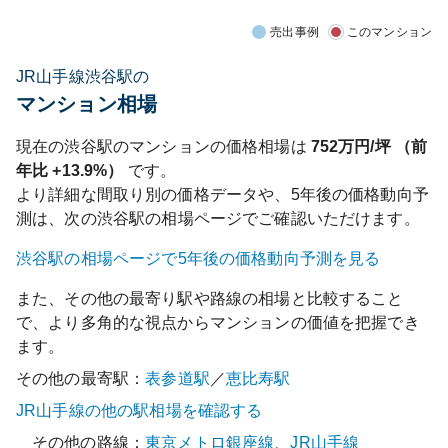
売出事例
このマンション
JR山手線渋谷駅の
マンション相場
現在の
渋谷
駅のマンションの価格相場は
752
万円/坪 （前
年比
+13.9%
）
です。
より詳細な間取り別の価格データや、5年後の価格動向予
測は、次の
渋谷
駅の相場ページでご確認いただけます。
渋谷
駅の相場ページで5年後の価格動向予測を見る
また、その他の最寄り駅や路線の相場と比較すること
で、より多角的な視点からマンションの価値を把握でき
ます。
その他の最寄駅：
表参道
駅
／
恵比寿
駅
JR山手線
の他の駅相場を確認する
その他の路線：
東京メトロ銀座線
、
JR山手線