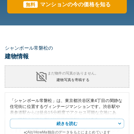
マンションの今の価格を知る
無料
シャンボール常磐松の
建物情報
まだ物件の写真がありません。
建物写真を寄稿する
「シャンボール常磐松」は、東京都渋谷区東4丁目の閑静な
住宅街に位置するヴィンテージマンションです。渋谷駅や
表参道駅からは徒歩15分程度でアクセス可能な立地にあ
り、便利さと落ち着いた環境が調和しています。このマン
続きを読む
ションの外観は、独特なデザインが多くの人々に印象を残
します。築年数は古いですが、それが逆にヴィンテージマ
AIがHowMa独自のデータをもとにまとめています