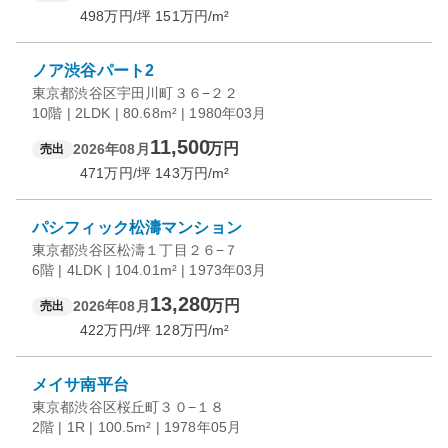
498
万円/坪
151
万円/m²
ノア渋谷パート2
東京都渋谷区宇田川町３６−２２
10階 | 2LDK | 80.68m² | 1980年03月
11,500
万円
2026年08月
売出
471
万円/坪
143
万円/m²
パシフィック松濤マンション
東京都渋谷区松濤１丁目２６−７
6階 | 4LDK | 104.01m² | 1973年03月
13,280
万円
2026年08月
売出
422
万円/坪
128
万円/m²
メイサ南平台
東京都渋谷区桜丘町３０−１８
2階 | 1R | 100.5m² | 1978年05月