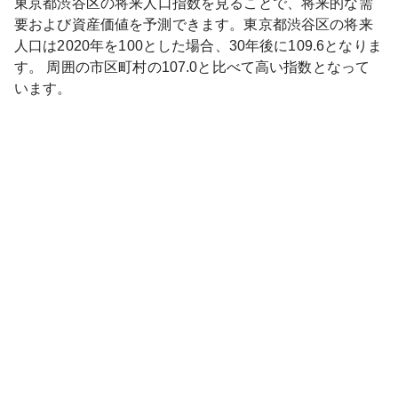
東京都
渋谷区
の将来人口指数を見ることで、将来的な需
要および資産価値を予測できます。
東京都
渋谷区
の将来
人口は
2020
年を100とした場合、30年後に
109.6
となりま
す。
周囲の市区町村の
107.0
と比べて
高い
指数となって
います。