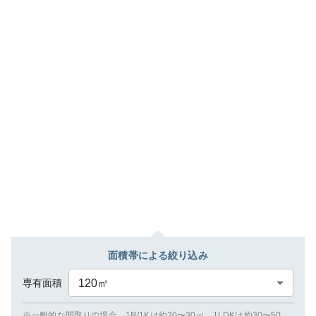
面積帯による絞り込み
専有面積
120
㎡
※一般的な間取りの場合、1R/1Kは約20〜30㎡、1LDKは約30〜50