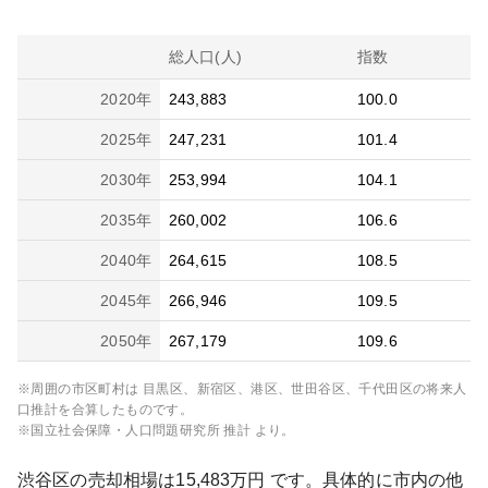
総人口(人)
指数
2020
年
243,883
100.0
2025
年
247,231
101.4
2030
年
253,994
104.1
2035
年
260,002
106.6
2040
年
264,615
108.5
2045
年
266,946
109.5
2050
年
267,179
109.6
※周囲の市区町村は
目黒区、新宿区、港区、世田谷区、千代田区
の将来人
口推計を合算したものです。
※国立社会保障・人口問題研究所 推計 より。
渋谷区
の売却相場は
15,483
万円 です。具体的に市内の他