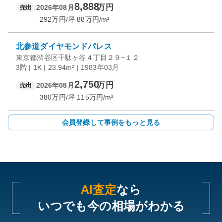
8,888
万円
2026年08月
売出
292
万円/坪
88
万円/m²
北参道ダイヤモンドパレス
東京都渋谷区千駄ヶ谷４丁目２９−１２
3階 | 1K | 23.94m² | 1983年03月
2,750
万円
2026年08月
売出
380
万円/坪
115
万円/m²
会員登録して事例をもっと見る
AI査定
なら
いつでも今の相場がわかる