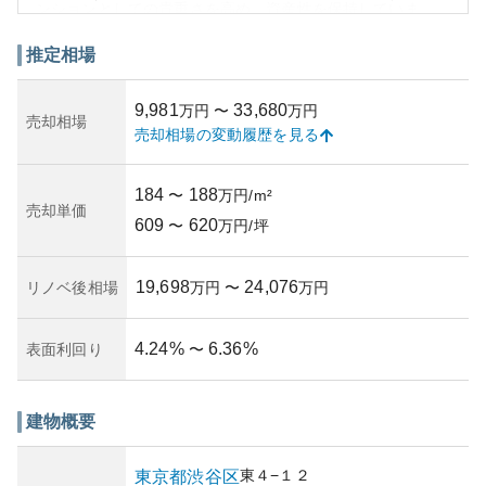
ンションとしての貴重さを高め、資産性を保持していま
す。
また、このエリアは著名な住宅地であり、土地の資産価値
推定相場
が高い特徴があります。ただし、古い建物であるため、管
理状況や将来的な維持費用の観点から所有リスクも存在し
9,981
33,680
万円
〜
万円
ます。例えば、大規模修繕や耐震補強が必要になること、
売却相場
売却相場の変動履歴を見る
それに伴う追加費用が生じる可能性も考慮する必要があり
ます。
さらに、周辺には優れた生活環境が整っており、商業施設
184
188
〜
万円/m²
や公園も近く、都会の利便性を享受しながら静けさと落ち
売却単価
609
620
着きを得られます。全体として、「シャンボール常磐松」
〜
万円/坪
は、長期間にわたってその価値を享受できる魅力的な物件
ですが、購入前にはしっかりとした調査が求められます。
19,698
24,076
リノベ後相場
万円
〜
万円
4.24
%
6.36
%
表面利回り
〜
建物概要
東
４−１２
東京都
渋谷区