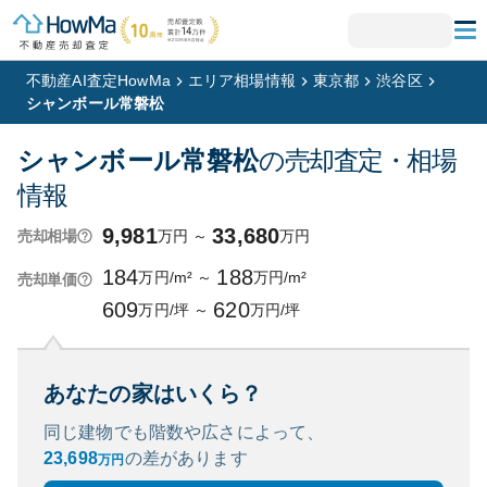
不動産AI査定HowMa
エリア相場情報
東京都
渋谷区
シャンボール常磐松
シャンボール常磐松
の売却査定・相場
情報
9,981
33,680
万円
～
万円
売却相場
184
188
万円/m²
～
万円/m²
売却単価
609
620
万円/坪
～
万円/坪
あなたの家はいくら？
同じ建物でも階数や広さによって、
23,698
の
差があります
万円