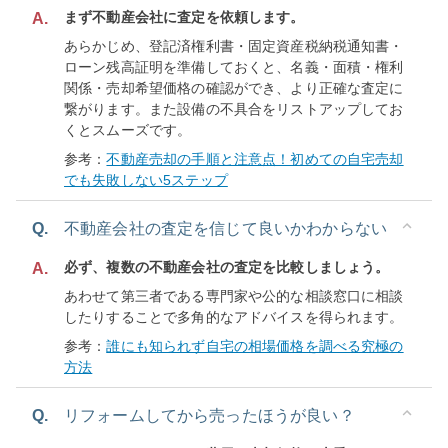
まず不動産会社に査定を依頼します。
A.
あらかじめ、登記済権利書・固定資産税納税通知書・
ローン残高証明を準備しておくと、名義・面積・権利
関係・売却希望価格の確認ができ、より正確な査定に
繋がります。また設備の不具合をリストアップしてお
くとスムーズです。
参考：
不動産売却の手順と注意点！初めての自宅売却
でも失敗しない5ステップ
Q.
不動産会社の査定を信じて良いかわからない
必ず、複数の不動産会社の査定を比較しましょう。
A.
あわせて第三者である専門家や公的な相談窓口に相談
したりすることで多角的なアドバイスを得られます。
参考：
誰にも知られず自宅の相場価格を調べる究極の
方法
Q.
リフォームしてから売ったほうが良い？