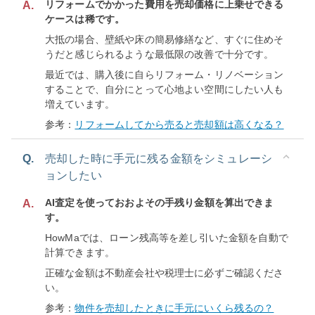
リフォームでかかった費用を売却価格に上乗せできる
A.
ケースは稀です。
大抵の場合、壁紙や床の簡易修繕など、すぐに住めそ
うだと感じられるような最低限の改善で十分です。
最近では、購入後に自らリフォーム・リノベーション
することで、自分にとって心地よい空間にしたい人も
増えています。
参考：
リフォームしてから売ると売却額は高くなる？
Q.
売却した時に手元に残る金額をシミュレーシ
ョンしたい
AI査定を使っておおよその手残り金額を算出できま
A.
す。
HowMaでは、ローン残高等を差し引いた金額を自動で
計算できます。
正確な金額は不動産会社や税理士に必ずご確認くださ
い。
参考：
物件を売却したときに手元にいくら残るの？