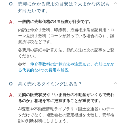
Q.
売却にかかる費用の目安は？大まかな内訳も
知りたいです。
一般的に売却価格の4％程度が目安です。
A.
内訳は仲介手数料、印紙税、抵当権抹消登記費用・ロ
ーン返済手数料（ローンが残っている場合のみ）、譲
渡所得税などです。
各費用の詳細や計算方法、節約方法は次の記事をご覧
ください。
参考：
仲介手数料の計算方法や注意点と、売却にかか
る代表的な4つの費用を解説
Q.
高く売れるタイミングはある？
近隣の販売状況や「いま自分の不動産がいくらで売れ
A.
るのか」相場を常に把握することが重要です。
AI査定や不動産情報ライブラリ（国土交通省）のデー
タだけでなく、複数会社の査定根拠を比較し、売却検
討の判断材料にしましょう。