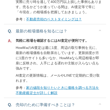
実際に売り時を逃して400万円以上損した事例もありま
す。売るかどうか迷っている間は、AI査定等で常に
「今現在」の相場感を把握しておきましょう。
参考：
不動産売却のベストタイミングは？
Q.
最新の相場価格を知るには？
気軽に相場を確認するにはAI査定が便利です。
A.
HowMaのAI査定は週に1度、周辺の取引事例を元に、
最新の相場価格を自動算出しています。更新頻度が月
に1度のサイトも多いなか、HowMaなら周辺相場が即
座に反映され、人手による遅れや主観が入らない点も
強みです。
AI査定の更新情報は、メールやLINEで定期的に受け取
れます。
参考：
家の値段を知りたいときに価格を調べる方法を
不動産鑑定士が詳しく解説
Q.
売却のために準備すべきことは？