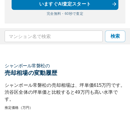
いますぐAI査定スタート
完全無料・60秒で査定
検索
シャンボール常磐松
の
売却相場の変動履歴
シャンボール常磐松
の売却相場は、坪単価
615
万円です。
渋谷区
全体の坪単価と比較すると
49
万円も
高い
水準で
す。
推定価格（万円）