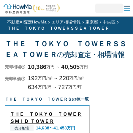
不動産AI査定HowMa
エリア相場情報
東京都
中央区
ＴＨＥ ＴＯＫＹＯ ＴＯＷＥＲＳＳＥＡ ＴＯＷＥＲ
ＴＨＥ ＴＯＫＹＯ ＴＯＷＥＲＳＳ
ＥＡ ＴＯＷＥＲ
の売却査定・相場情報
10,386
40,505
万円
～
万円
売却相場
192
220
万円/m²
～
万円/m²
売却単価
634
727
万円/坪
～
万円/坪
ＴＨＥ ＴＯＫＹＯ ＴＯＷＥＲＳ
の棟一覧
ＴＨＥ ＴＯＫＹＯ ＴＯＷＥＲ
ＳＭＩＤ ＴＯＷＥＲ
14,638
〜
41,453
万円
売却相場