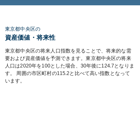
東京都中央区の
資産価値・将来性
東京都
中央区
の将来人口指数を見ることで、将来的な需
要および資産価値を予測できます。
東京都
中央区
の将来
人口は
2020
年を100とした場合、30年後に
124.7
となりま
す。
周囲の市区町村の
115.2
と比べて
高い
指数となって
います。