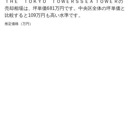
ＴＨＥ ＴＯＫＹＯ ＴＯＷＥＲＳＳＥＡ ＴＯＷＥＲ
の
売却相場は、坪単価
681
万円です。
中央区
全体の坪単価と
比較すると
109
万円も
高い
水準です。
推定価格（万円）