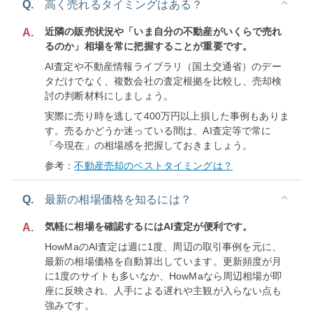
Q.
高く売れるタイミングはある？
近隣の販売状況や「いま自分の不動産がいくらで売れ
A.
るのか」相場を常に把握することが重要です。
AI査定や不動産情報ライブラリ（国土交通省）のデー
タだけでなく、複数会社の査定根拠を比較し、売却検
討の判断材料にしましょう。
実際に売り時を逃して400万円以上損した事例もありま
す。売るかどうか迷っている間は、AI査定等で常に
「今現在」の相場感を把握しておきましょう。
参考：
不動産売却のベストタイミングは？
Q.
最新の相場価格を知るには？
気軽に相場を確認するにはAI査定が便利です。
A.
HowMaのAI査定は週に1度、周辺の取引事例を元に、
最新の相場価格を自動算出しています。更新頻度が月
に1度のサイトも多いなか、HowMaなら周辺相場が即
座に反映され、人手による遅れや主観が入らない点も
強みです。