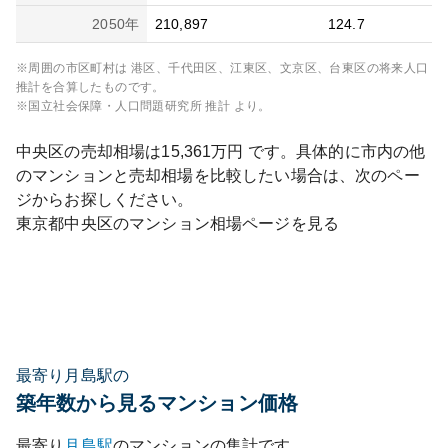
2050
年
210,897
124.7
※周囲の市区町村は
港区、千代田区、江東区、文京区、台東区
の将来人口
推計を合算したものです。
※国立社会保障・人口問題研究所 推計 より。
中央区
の売却相場は
15,361
万円 です。具体的に市内の他
のマンションと売却相場を比較したい場合は、次のペー
ジからお探しください。
東京都
中央区
のマンション相場ページを見る
最寄り月島駅の
築年数から見るマンション価格
最寄り
月島
駅
のマンションの集計です。