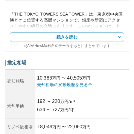
「THE TOKYO TOWERS SEA TOWER」は、東京都中央区
勝どきに位置する高層マンションで、銀座や新宿にアクセ
スしやすい絶好の立地にあります。このマンションは、中
央区という都心にありながらも、水辺に隣接したリバーサ
続きを読む
イドエリアで、快適な居住環境を提供しています。また、
周囲には買い物施設や飲食店も豊富で、都会生活の利便性
AIがHowMa独自のデータをもとにまとめています
を活かした生活が可能です。
外観はモダンなデザインで、高層階からは東京湾や都心の
パノラマビューが楽しめます。この地域の地価上昇も相ま
推定相場
って資産価値は堅調ですが、地震等への備えや、維持補修
費の高騰といった所有リスクには注意が必要です。マンシ
10,386
40,505
万円
〜
万円
ョン内は充実した設備を備えており、防犯体制も整ってい
売却相場
売却相場の変動履歴を見る
ます。築年数や管理状況については詳細な評価が必要です
が、高品質な生活空間が提供される点において人気のある
物件となっています。
192
220
〜
万円/m²
売却単価
634
727
〜
万円/坪
18,049
22,060
リノベ後相場
万円
〜
万円