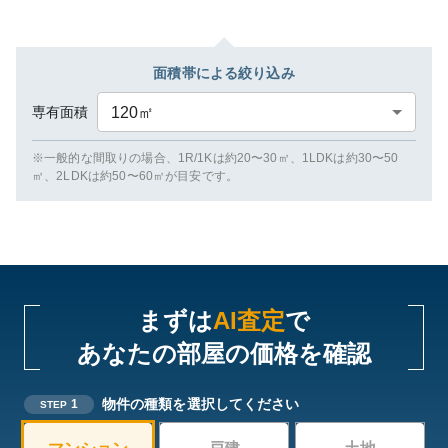
面積帯による絞り込み
専有面積
120
㎡
※一般的な間取りの場合、1R/1Kは約20〜30㎡、1LDKは約30〜50
㎡、2LDKは約50〜60㎡が目安です。
まずは
AI査定
で
あなたの部屋の価格を確認
物件の種類を選択してください
1
STEP