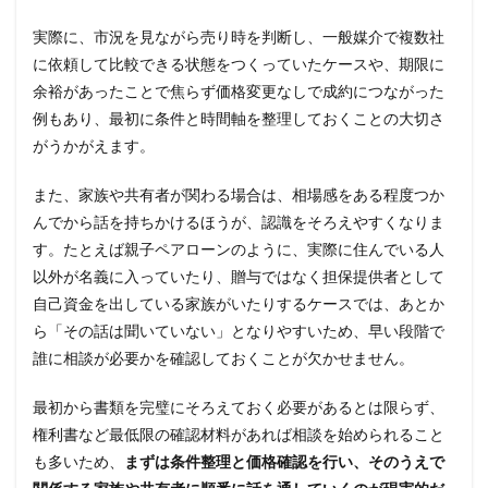
実際に、市況を見ながら売り時を判断し、一般媒介で複数社
に依頼して比較できる状態をつくっていたケースや、期限に
余裕があったことで焦らず価格変更なしで成約につながった
例もあり、最初に条件と時間軸を整理しておくことの大切さ
がうかがえます。
また、家族や共有者が関わる場合は、相場感をある程度つか
んでから話を持ちかけるほうが、認識をそろえやすくなりま
す。たとえば親子ペアローンのように、実際に住んでいる人
以外が名義に入っていたり、贈与ではなく担保提供者として
自己資金を出している家族がいたりするケースでは、あとか
ら「その話は聞いていない」となりやすいため、早い段階で
誰に相談が必要かを確認しておくことが欠かせません。
最初から書類を完璧にそろえておく必要があるとは限らず、
権利書など最低限の確認材料があれば相談を始められること
も多いため、
まずは条件整理と価格確認を行い、そのうえで