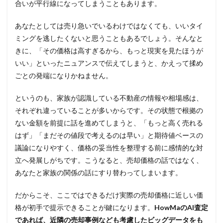
合いが平行線になってしまうこともあります。
あなたとしては売り急いでいるわけではなくても、いいタイ
ミングを逃したくないと思うこともあるでしょう。そんなと
きに、「その価格は高すぎるから、もっと現実を見たほうが
いい」といったニュアンスで伝えてしまうと、かえって揉め
ごとの発端になりかねません。
というのも、家族が認識している不動産の情報や相場感は、
それぞれ違っていることが多いからです。その状態で根拠の
ない金額を前提に話を進めてしまうと、「もっと高く売れる
はず」「まだその値段で考えるのは早い」と期待値ベースの
議論になりやすく、価格の妥当性を整理する前に感情的な対
立へ発展しがちです。こうなると、売却価格の話ではなく、
あなたと家族の関係の話にすり替わってしまいます。
だからこそ、ここではできるだけ実際の売却価格に近しい価
格が初手で提示できることが鍵になります。
HowMaのAI査定
であれば、近隣の売却事例なども考慮したビッグデータをも