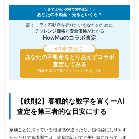
＼ まずはAIが60秒で無料査定！ ／
あなたの不動産・売るといくら？
高く・早く不動産を売りたい
あなたのために
チャレンジ価格
と
安全価格
がわかる
HowMaのコラボ査定
60秒で完了
あなたの不動産を
とりあえずコラボ
査定してみる
日本全国の戸建/マンション/土地 OK
【鉄則2】客観的な数字を置くーAI
査定を第三者的な目安にする
家族ごとに持っている相場感が違ったり、感情論になりやす
かったりする場面では、売却の話がすぐ平行線になってしま