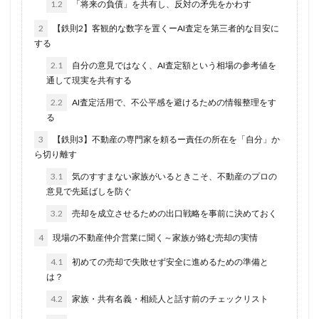
1.2
「将来の負債」を共有し、反対の矛先をかわす
2
【鉄則2】客観的な数字を置くーAI査定を第三者的な目安に
する
2.1
自分の意見ではなく、AI査定額という相場の参考値を
通して現実を共有する
2.2
AI査定活用で、不公平感を避けるための情報整理をす
る
3
【鉄則3】不動産の専門家を頼るー責任の所在を「自分」か
ら切り離す
3.1
気のすすまない家族がいるときこそ、不動産のプロの
意見で先延ばしを防ぐ
3.2
売却を成立させるための出口戦略を事前に決めておく
4
現場の不動産仲介営業に聞く～家族が絡む売却の実情
4.1
初めての売却で失敗せず安全に進めるための準備と
は？
4.2
家族・共有名義・相続人と話す前のチェックリスト