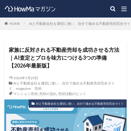
HOME
AIと不動産会社を適切に使い、自分で進める不動産売却完全ガイ
家族に反対される不動産売却を成功させる方法
｜AI査定とプロを味方につける3つの準備
【2026年最新版】
2026年7月29日
AIと不動産会社を適切に使い、自分で進める不動産売却完全ガイ
ド
magazine
売却
マンション売却
,
売却の流れ
,
売却活動のヒント
AIと不動産会社を適切に使い、自分で進める不動産売却完全ガイド