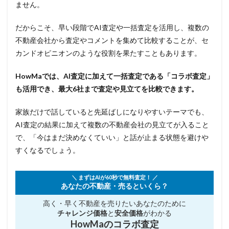
ません。
だからこそ、早い段階でAI査定や一括査定を活用し、複数の
不動産会社から査定やコメントを集めて比較することが、セ
カンドオピニオンのような役割を果たすこともあります。
HowMaでは、AI査定に加えて一括査定である「コラボ査定」
も活用でき、最大6社まで査定や見立てを比較できます。
家族だけで話していると先延ばしになりやすいテーマでも、
AI査定の結果に加えて複数の不動産会社の見立てが入ること
で、「今はまだ決めなくていい」と話が止まる状態を避けや
すくなるでしょう。
＼ まずはAIが60秒で無料査定！ ／
あなたの不動産・売るといくら？
高く・早く不動産を売りたい
あなたのために
チャレンジ価格
と
安全価格
がわかる
HowMaのコラボ査定