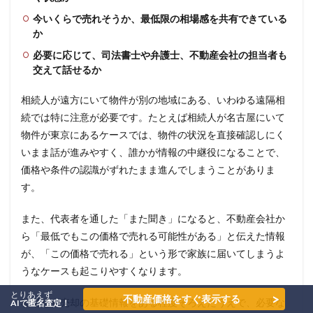
今いくらで売れそうか、最低限の相場感を共有できている
か
必要に応じて、司法書士や弁護士、不動産会社の担当者も
交えて話せるか
相続人が遠方にいて物件が別の地域にある、いわゆる遠隔相
続では特に注意が必要です。たとえば相続人が名古屋にいて
物件が東京にあるケースでは、物件の状況を直接確認しにく
いまま話が進みやすく、誰かが情報の中継役になることで、
価格や条件の認識がずれたまま進んでしまうことがありま
す。
また、代表者を通した「また聞き」になると、不動産会社か
ら「最低でもこの価格で売れる可能性がある」と伝えた情報
が、「この価格で売れる」という形で家族に届いてしまうよ
うなケースも起こりやすくなります。
とりあえず
>
不動産価格をすぐ表示する
相場感や売却の基礎情報をある程度そろえたうえで、必要な
AIで匿名査定！