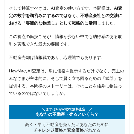
そして特筆すべきは、AI査定の使い方です。本間様は、
AI査
定の数字を鵜呑みにするのではなく、不動産会社との交渉に
おける「客観的な物差し」として戦略的に活用
しました。
この視点の転換こそが、情報が少ない中でも納得感のある取
引を実現できた最大の要因です。
不動産売却は情報戦であり、心理戦でもあります。
HowMaのAI査定は、単に価格を提示するだけでなく、売主の
みなさまが主体的に、そして賢く立ち回るための「武器」を
提供する。本間様のストーリーは、そのことを雄弁に物語っ
ているのではないでしょうか。
＼ まずはAIが60秒で無料査定！ ／
あなたの不動産・売るといくら？
高く・早く不動産を売りたい
あなたのために
チャレンジ価格
と
安全価格
がわかる