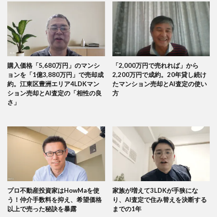
購入価格「5,680万円」のマンシ
「2,000万円で売れれば」から
ョンを「1億3,880万円」で売却成
2,200万円で成約。20年貸し続け
約。江東区豊洲エリア4LDKマン
たマンション売却とAI査定の使い
ション売却とAI査定の「相性の良
方
さ」
プロ不動産投資家はHowMaを使
家族が増えて3LDKが手狭にな
う！仲介手数料を抑え、希望価格
り、AI査定で住み替えを決断する
以上で売った秘訣を暴露
までの1年