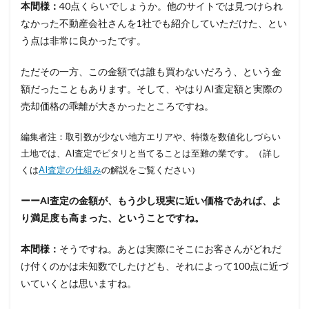
本間様：
40点くらいでしょうか。他のサイトでは見つけられ
なかった不動産会社さんを1社でも紹介していただけた、とい
う点は非常に良かったです。
ただその一方、この金額では誰も買わないだろう、という金
額だったこともあります。そして、やはりAI査定額と実際の
売却価格の乖離が大きかったところですね。
編集者注：取引数が少ない地方エリアや、特徴を数値化しづらい
土地では、AI査定でピタリと当てることは至難の業です。（詳し
くは
AI査定の仕組み
の解説をご覧ください）
ーーAI査定の金額が、もう少し現実に近い価格であれば、よ
り満足度も高まった、ということですね。
本間様：
そうですね。あとは実際にそこにお客さんがどれだ
け付くのかは未知数でしたけども、それによって100点に近づ
いていくとは思いますね。