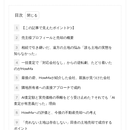
目次
1
【この記事で見えたポイント3つ】
2
売主様プロフィールと売却の概要
3
相続で引き継いだ、遠方の土地の悩み「誰も土地の実態を
知らなかった」
4
一括査定で「対応会社なし」からの逆転劇、たどり着いた
のがHowMa
5
最後の砦、HowMaが紹介した会社、親族が見つけた会社
6
隣地所有者への直接アプローチで成約
7
AI査定額と実売価格の乖離をどう受け止めた？それでも「AI
査定が有意義だった」理由
8
HowMaへの評価と、今後の不動産売却への考え
9
「売れない土地は存在しない」田舎の土地売却で成功する
ポイント