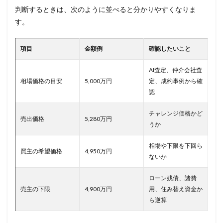
判断するときは、次のように並べると分かりやすくなりま
す。
項目
金額例
確認したいこと
AI査定、仲介会社査
相場価格の目安
5,000万円
定、成約事例から確
認
チャレンジ価格かど
売出価格
5,280万円
うか
相場や下限を下回ら
買主の希望価格
4,950万円
ないか
ローン残債、諸費
売主の下限
4,900万円
用、住み替え資金か
ら逆算