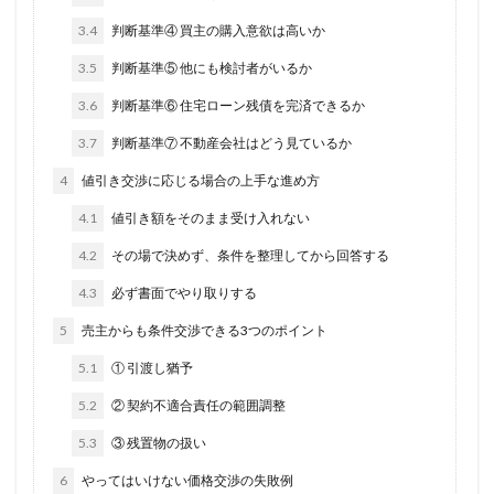
3.4
判断基準④ 買主の購入意欲は高いか
3.5
判断基準⑤ 他にも検討者がいるか
3.6
判断基準⑥ 住宅ローン残債を完済できるか
3.7
判断基準⑦ 不動産会社はどう見ているか
4
値引き交渉に応じる場合の上手な進め方
4.1
値引き額をそのまま受け入れない
4.2
その場で決めず、条件を整理してから回答する
4.3
必ず書面でやり取りする
5
売主からも条件交渉できる3つのポイント
5.1
① 引渡し猶予
5.2
② 契約不適合責任の範囲調整
5.3
③ 残置物の扱い
6
やってはいけない価格交渉の失敗例