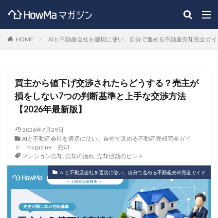
HOME
AIと不動産会社を適切に使い、自分で進める不動産売却完全ガイ
買主から値下げ交渉されたらどうする？売主が
損をしない7つの判断基準と上手な交渉方法
【2026年最新版】
2026年7月29日
AIと不動産会社を適切に使い、自分で進める不動産売却完全ガイ
ド
magazine
売却
マンション売却
,
売却の流れ
,
売却活動のヒント
AIと不動産会社を適切に使い、自分で進める不動産売却完全ガイド