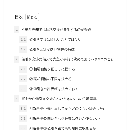
目次
1
不動産売却では価格交渉が発生するのが普通
1.1
値引き交渉は珍しいことではない
1.2
値引き交渉が多い物件の特徴
2
値引き交渉に備えて売主が事前に決めておくべき3つのこと
2.1
① 相場価格を正しく把握する
2.2
② 売却価格の下限を決める
2.3
③ 値引きの許容幅を決めておく
3
買主から値引き交渉されたときの7つの判断基準
3.1
判断基準① 売り出してからどのくらい経過したか
3.2
判断基準② 問い合わせ件数は多いか少ないか
3.3
判断基準③ 値引き後でも相場内に収まるか