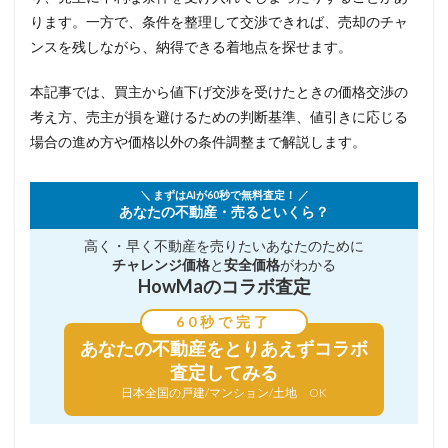
ります。一方で、条件を整理して交渉できれば、売却のチャ
ンスを残しながら、納得できる着地点を探せます。
本記事では、買主から値下げ交渉を受けたときの価格交渉の
考え方、売主が損を避けるための判断基準、値引きに応じる
場合の進め方や価格以外の条件調整まで解説します。
＼ まずはAIが60秒で無料査定！ ／
あなたの不動産・売るといくら？
高く・早く不動産を売りたい
あなたのために
チャレンジ価格
と
安全価格
がわかる
HowMaのコラボ査定
60秒で完了
あなたの不動産を
とりあえずコラボ
査定してみる
日本全国の戸建/マンション/土地 OK