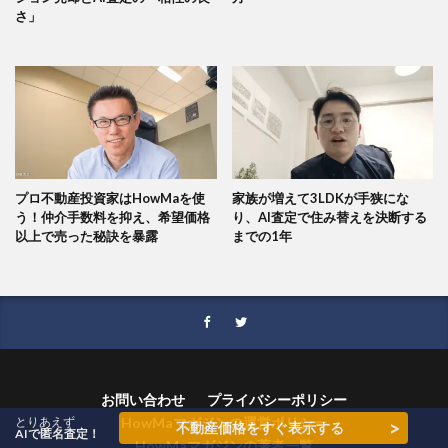
さ」
プロ不動産投資家はHowMaを使
家族が増えて3LDKが手狭にな
う！仲介手数料を抑え、希望価格
り、AI査定で住み替えを決断する
以上で売った秘訣を暴露
までの1年
お問い合わせ
プライバシーポリシー
とりあえず
HowMaマガジンの運営ポリシー
>
不動産価格をすぐ表示する
AIで匿名査定！
HowMaマガジンの著者一覧