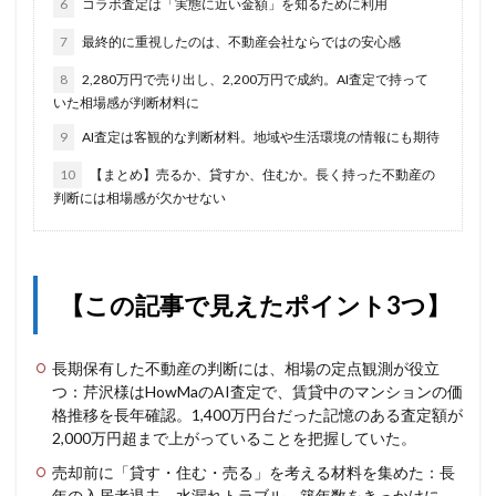
6
コラボ査定は「実態に近い金額」を知るために利用
7
最終的に重視したのは、不動産会社ならではの安心感
8
2,280万円で売り出し、2,200万円で成約。AI査定で持って
いた相場感が判断材料に
9
AI査定は客観的な判断材料。地域や生活環境の情報にも期待
10
【まとめ】売るか、貸すか、住むか。長く持った不動産の
判断には相場感が欠かせない
【この記事で見えたポイント3つ】
長期保有した不動産の判断には、相場の定点観測が役立
つ：芹沢様はHowMaのAI査定で、賃貸中のマンションの価
格推移を長年確認。1,400万円台だった記憶のある査定額が
2,000万円超まで上がっていることを把握していた。
売却前に「貸す・住む・売る」を考える材料を集めた：長
年の入居者退去、水漏れトラブル、築年数をきっかけに、