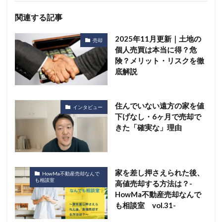
関連する記事
2025年11月更新｜土地の
売却
個人売買は本当に得？危
険？メリット・リスクを徹
底解説
住んでいない遠方の家を値
インタビュー
下げなし・6ヶ月で売却で
きた「確実な」理由
家を差し押さえられた後、
HowMa不動産売却なんで
も相談室
高値売却する方法は？-
HowMa不動産売却なんで
も相談室 vol.31-