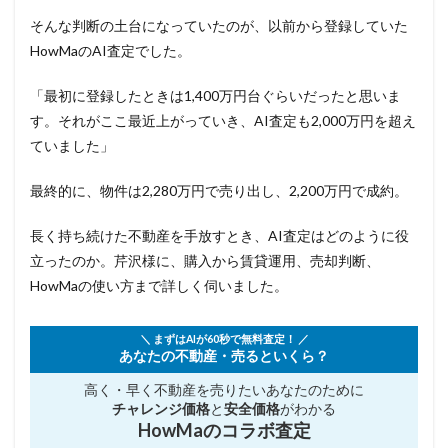
そんな判断の土台になっていたのが、以前から登録していた
HowMaのAI査定でした。
「最初に登録したときは1,400万円台ぐらいだったと思いま
す。それがここ最近上がっていき、AI査定も2,000万円を超え
ていました」
最終的に、物件は2,280万円で売り出し、2,200万円で成約。
長く持ち続けた不動産を手放すとき、AI査定はどのように役
立ったのか。芹沢様に、購入から賃貸運用、売却判断、
HowMaの使い方まで詳しく伺いました。
＼ まずはAIが60秒で無料査定！ ／
あなたの不動産・売るといくら？
高く・早く不動産を売りたい
あなたのために
チャレンジ価格
と
安全価格
がわかる
HowMaのコラボ査定