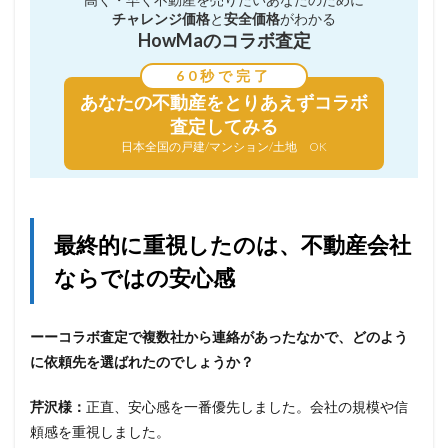
チャレンジ価格
と
安全価格
がわかる
HowMaのコラボ査定
60秒で完了
あなたの不動産を
とりあえずコラボ
査定してみる
日本全国の戸建/マンション/土地 OK
最終的に重視したのは、不動産会社
ならではの安心感
ーーコラボ査定で複数社から連絡があったなかで、どのよう
に依頼先を選ばれたのでしょうか？
芹沢様：
正直、安心感を一番優先しました。会社の規模や信
頼感を重視しました。