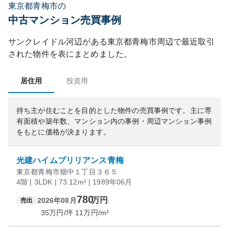
東京都青梅市の
中古マンション売買事例
サンクレイドル河辺
がある
東京都
青梅市
周辺で最近取引
された物件を表にまとめました。
居住用
投資用
持ち主が住むことを目的とした物件の売買事例です。
主に専
有面積や築年数、マンション内の事例・周辺マンション事例
をもとに価格が決まります。
光建ハイムブリリアンス青梅
東京都青梅市畑中１丁目３６５
4階 | 3LDK | 73.12m² | 1989年06月
780
万円
2026年08月
売出
35
万円/坪
11
万円/m²