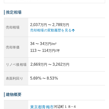
め、生活利便性が高いエリアに位置しています。
外観は、モダンかつ優雅なデザインが特徴で、バルコニー
や窓の配置が美しく、居住者に快適な住環境を提供してい
推定相場
ます。資産性に関しては、安定した地盤を持つ日本の中で
も特に人気がある東京都内の物件であるため、高い可能性
2,037
2,789
万円
〜
万円
があり将来の売却や賃貸収益においても期待ができます。
売却相場
売却相場の変動履歴を見る
所有リスクは、築年数が比較的新しいため、建物自体の老
朽化リスクは低いですが、地震などの自然災害には引き続
き注意が必要です。都市部での需要が高い一方、市場動向
34
34
〜
万円/m²
により資産価値の変動がありうる点に留意が必要です。全
売却単価
113
114
体的には安心して長期にわたり保有できる物件といえるで
〜
万円/坪
しょう。
2,669
3,262
リノベ後相場
万円
〜
万円
5.69
%
8.53
%
表面利回り
〜
建物概要
河辺町
１８−４
東京都
青梅市