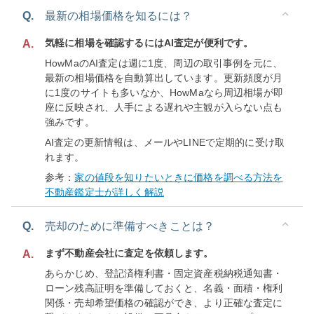
Q.
最新の相場価格を知るには？
気軽に相場を確認するにはAI査定が便利です。
A.
HowMaのAI査定は週に1度、周辺の取引事例を元に、
最新の相場価格を自動算出しています。更新頻度が月
に1度のサイトも多いなか、HowMaなら周辺相場が即
座に反映され、人手による遅れや主観が入らない点も
強みです。
AI査定の更新情報は、メールやLINEで定期的に受け取
れます。
参考：
家の値段を知りたいときに価格を調べる方法を
不動産鑑定士が詳しく解説
Q.
売却のために準備すべきことは？
まず不動産会社に査定を依頼します。
A.
あらかじめ、登記済権利書・固定資産税納税通知書・
ローン残高証明を準備しておくと、名義・面積・権利
関係・売却希望価格の確認ができ、より正確な査定に