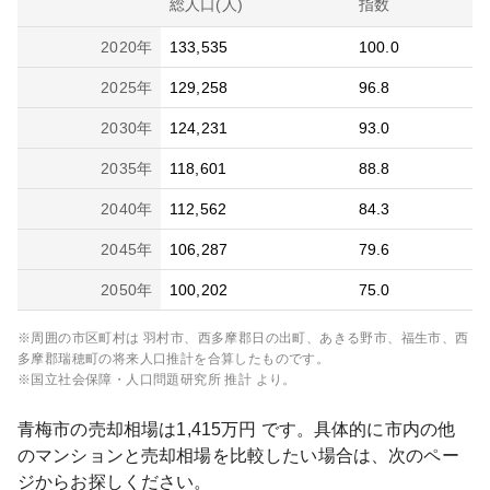
総人口(人)
指数
2020
年
133,535
100.0
2025
年
129,258
96.8
2030
年
124,231
93.0
2035
年
118,601
88.8
2040
年
112,562
84.3
2045
年
106,287
79.6
2050
年
100,202
75.0
※周囲の市区町村は
羽村市、西多摩郡日の出町、あきる野市、福生市、西
多摩郡瑞穂町
の将来人口推計を合算したものです。
※国立社会保障・人口問題研究所 推計 より。
青梅市
の売却相場は
1,415
万円 です。具体的に市内の他
のマンションと売却相場を比較したい場合は、次のペー
ジからお探しください。