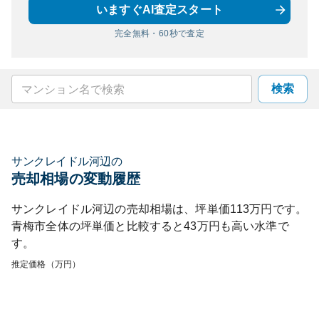
いますぐAI査定スタート
完全無料・60秒で査定
検索
サンクレイドル河辺
の
売却相場の変動履歴
サンクレイドル河辺
の売却相場は、坪単価
113
万円です。
青梅市
全体の坪単価と比較すると
43
万円も
高い
水準で
す。
推定価格（万円）