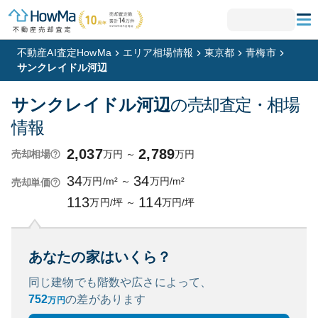
不動産AI査定HowMa
エリア相場情報
東京都
青梅市
サンクレイドル河辺
サンクレイドル河辺
の売却査定・相場
情報
2,037
2,789
万円
～
万円
売却相場
34
34
万円/m²
～
万円/m²
売却単価
113
114
万円/坪
～
万円/坪
あなたの家はいくら？
同じ建物でも階数や広さによって、
752
の
差があります
万円