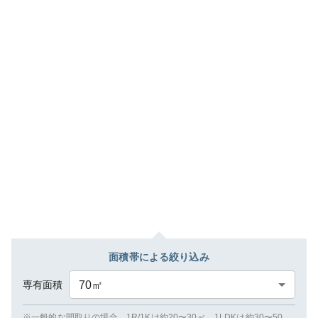
面積帯による絞り込み
専有面積
70
㎡
※一般的な間取りの場合、1R/1Kは約20〜30㎡、1LDKは約30〜50