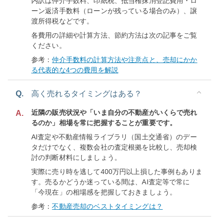
内訳は仲介手数料、印紙税、抵当権抹消登記費用・ロ
ーン返済手数料（ローンが残っている場合のみ）、譲
渡所得税などです。
各費用の詳細や計算方法、節約方法は次の記事をご覧
ください。
参考：
仲介手数料の計算方法や注意点と、売却にかか
る代表的な4つの費用を解説
Q.
高く売れるタイミングはある？
近隣の販売状況や「いま自分の不動産がいくらで売れ
A.
るのか」相場を常に把握することが重要です。
AI査定や不動産情報ライブラリ（国土交通省）のデー
タだけでなく、複数会社の査定根拠を比較し、売却検
討の判断材料にしましょう。
実際に売り時を逃して400万円以上損した事例もありま
す。売るかどうか迷っている間は、AI査定等で常に
「今現在」の相場感を把握しておきましょう。
参考：
不動産売却のベストタイミングは？