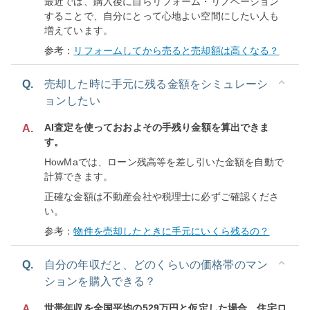
最近では、購入後に自らリフォーム・リノベーション
することで、自分にとって心地よい空間にしたい人も
増えています。
参考：
リフォームしてから売ると売却額は高くなる？
Q.
売却した時に手元に残る金額をシミュレーシ
ョンしたい
AI査定を使っておおよその手残り金額を算出できま
A.
す。
HowMaでは、ローン残高等を差し引いた金額を自動で
計算できます。
正確な金額は不動産会社や税理士に必ずご確認くださ
い。
参考：
物件を売却したときに手元にいくら残るの？
Q.
自分の年収だと、どのくらいの価格帯のマン
ションを購入できる？
世帯年収を全国平均の529万円と仮定した場合、住宅ロ
A.