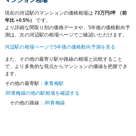
マンション相場
現在の
河辺
駅のマンションの価格相場は
73
万円/坪 （前
年比
+0.5%
）
です。
より詳細な間取り別の価格データや、5年後の価格動向予
測は、次の
河辺
駅の相場ページでご確認いただけます。
河辺
駅の相場ページで5年後の価格動向予測を見る
また、その他の最寄り駅や路線の相場と比較すること
で、より多角的な視点からマンションの価値を把握でき
ます。
その他の最寄駅：
東青梅
駅
JR青梅線
の他の駅相場を確認する
その他の路線：
JR青梅線