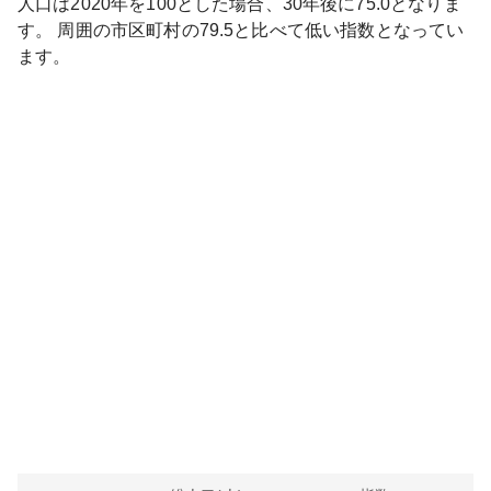
人口は
2020
年を100とした場合、30年後に
75.0
となりま
す。
周囲の市区町村の
79.5
と比べて
低い
指数となってい
ます。