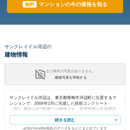
マンションの今の価格を知る
無料
サンクレイドル河辺の
建物情報
まだ物件の写真がありません。
建物写真を寄稿する
サンクレイドル河辺は、東京都青梅市河辺町に位置するマ
ンションで、2009年2月に完成した鉄筋コンクリート
（RC）構造の全7階建ての建物です。管理形態は全部委託
されており、日勤の管理員が在籍しているため、管理が行
続きを読む
き届いています。周辺環境は緑豊かで落ち着いた住宅地で
あり、公園やスーパーマーケット、学校が近くにあるた
AIがHowMa独自のデータをもとにまとめています