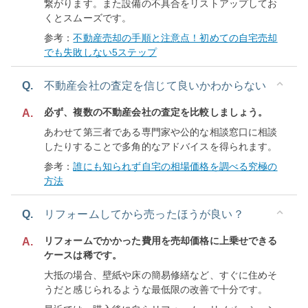
繋がります。また設備の不具合をリストアップしてお
くとスムーズです。
参考：
不動産売却の手順と注意点！初めての自宅売却
でも失敗しない5ステップ
Q.
不動産会社の査定を信じて良いかわからない
必ず、複数の不動産会社の査定を比較しましょう。
A.
あわせて第三者である専門家や公的な相談窓口に相談
したりすることで多角的なアドバイスを得られます。
参考：
誰にも知られず自宅の相場価格を調べる究極の
方法
Q.
リフォームしてから売ったほうが良い？
リフォームでかかった費用を売却価格に上乗せできる
A.
ケースは稀です。
大抵の場合、壁紙や床の簡易修繕など、すぐに住めそ
うだと感じられるような最低限の改善で十分です。