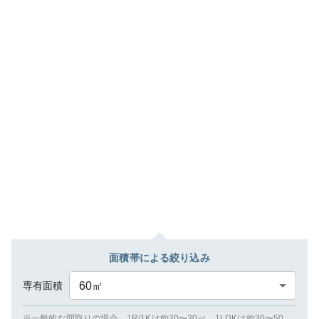
面積帯による絞り込み
専有面積
60
㎡
※一般的な間取りの場合、1R/1Kは約20〜30㎡、1LDKは約30〜50