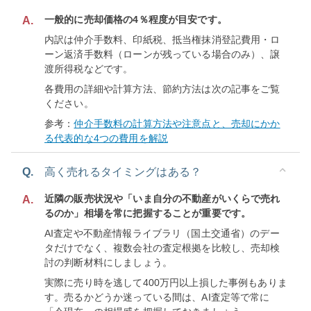
一般的に売却価格の4％程度が目安です。
A.
内訳は仲介手数料、印紙税、抵当権抹消登記費用・ロ
ーン返済手数料（ローンが残っている場合のみ）、譲
渡所得税などです。
各費用の詳細や計算方法、節約方法は次の記事をご覧
ください。
参考：
仲介手数料の計算方法や注意点と、売却にかか
る代表的な4つの費用を解説
Q.
高く売れるタイミングはある？
近隣の販売状況や「いま自分の不動産がいくらで売れ
A.
るのか」相場を常に把握することが重要です。
AI査定や不動産情報ライブラリ（国土交通省）のデー
タだけでなく、複数会社の査定根拠を比較し、売却検
討の判断材料にしましょう。
実際に売り時を逃して400万円以上損した事例もありま
す。売るかどうか迷っている間は、AI査定等で常に