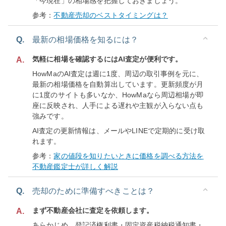
「今現在」の相場感を把握しておきましょう。
参考：
不動産売却のベストタイミングは？
Q.
最新の相場価格を知るには？
気軽に相場を確認するにはAI査定が便利です。
A.
HowMaのAI査定は週に1度、周辺の取引事例を元に、
最新の相場価格を自動算出しています。更新頻度が月
に1度のサイトも多いなか、HowMaなら周辺相場が即
座に反映され、人手による遅れや主観が入らない点も
強みです。
AI査定の更新情報は、メールやLINEで定期的に受け取
れます。
参考：
家の値段を知りたいときに価格を調べる方法を
不動産鑑定士が詳しく解説
Q.
売却のために準備すべきことは？
まず不動産会社に査定を依頼します。
A.
あらかじめ、登記済権利書・固定資産税納税通知書・