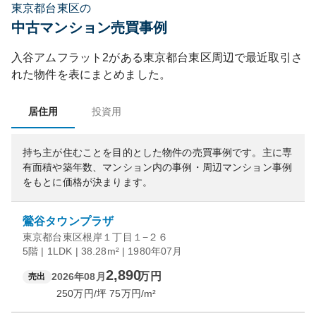
東京都台東区の
中古マンション売買事例
入谷アムフラット2
がある
東京都
台東区
周辺で最近取引さ
れた物件を表にまとめました。
居住用
投資用
持ち主が住むことを目的とした物件の売買事例です。
主に専
有面積や築年数、マンション内の事例・周辺マンション事例
をもとに価格が決まります。
鶯谷タウンプラザ
東京都台東区根岸１丁目１−２６
5階 | 1LDK | 38.28m² | 1980年07月
2,890
万円
2026年08月
売出
250
万円/坪
75
万円/m²