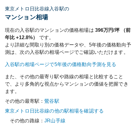
東京メトロ日比谷線入谷駅の
マンション相場
現在の
入谷
駅のマンションの価格相場は
396
万円/坪 （前
年比
+12.8%
）
です。
より詳細な間取り別の価格データや、5年後の価格動向予
測は、次の
入谷
駅の相場ページでご確認いただけます。
入谷
駅の相場ページで5年後の価格動向予測を見る
また、その他の最寄り駅や路線の相場と比較すること
で、より多角的な視点からマンションの価値を把握でき
ます。
その他の最寄駅：
鶯谷
駅
東京メトロ日比谷線
の他の駅相場を確認する
その他の路線：
JR山手線