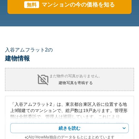
マンションの今の価格を知る
無料
入谷アムフラット2の
建物情報
まだ物件の写真がありません。
建物写真を寄稿する
「入谷アムフラット2」は、東京都台東区入谷に位置する地
上9階建てのマンションで、総戸数は19戸あります。管理形
態は全部委託で、管理人は巡回しています。これにより、
住民は安心して生活できる管理体制が整っています。外観
続きを読む
はモダンなデザインで、周囲の調和を保ちながらスタイリ
ッシュさを感じさせます。周辺環境にはスーパーマーケッ
AIがHowMa独自のデータをもとにまとめています