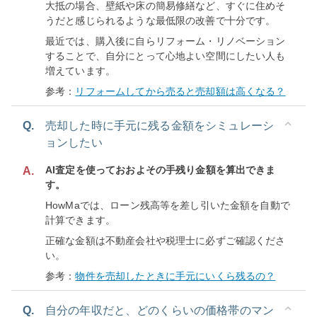
大抵の場合、壁紙や床の簡易修繕など、すぐに住めそ
うだと感じられるような最低限の改善で十分です。
最近では、購入後に自らリフォーム・リノベーション
することで、自分にとって心地よい空間にしたい人も
増えています。
参考：
リフォームしてから売ると売却額は高くなる？
Q.
売却した時に手元に残る金額をシミュレーシ
ョンしたい
AI査定を使っておおよその手残り金額を算出できま
A.
す。
HowMaでは、ローン残高等を差し引いた金額を自動で
計算できます。
正確な金額は不動産会社や税理士に必ずご確認くださ
い。
参考：
物件を売却したときに手元にいくら残るの？
Q.
自分の年収だと、どのくらいの価格帯のマン