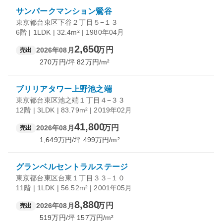
サンパークマンション鶯谷
東京都台東区下谷２丁目５−１３
6階 | 1LDK | 32.4m² | 1980年04月
2,650
万円
2026年08月
売出
270
万円/坪
82
万円/m²
ブリリアタワー上野池之端
東京都台東区池之端１丁目４−３３
12階 | 3LDK | 83.79m² | 2019年02月
41,800
万円
2026年08月
売出
1,649
万円/坪
499
万円/m²
グランベルセントラルステージ
東京都台東区台東１丁目３３−１０
11階 | 1LDK | 56.52m² | 2001年05月
8,880
万円
2026年08月
売出
519
万円/坪
157
万円/m²