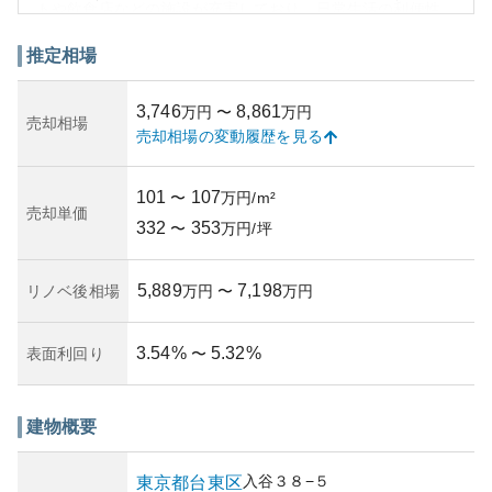
トや飲食店などの施設が充実しており、日常生活の利便性
が高いことが特徴です。また、公共交通機関とのアクセス
も良好で、通勤や通学に便利な立地が資産性を高めていま
推定相場
す。一方で、市街地に位置することから、将来的な騒音リ
スクや資産価値の変動に備える必要があります。市場の動
3,746
8,861
万円
〜
万円
向によるリスクも考慮に入れることが重要です。国際化す
売却相場
売却相場の変動履歴を見る
る都心の一角にあることから、グローバルな顧客層にも訴
求力がある物件と言えるでしょう。
101
107
〜
万円/m²
売却単価
332
353
〜
万円/坪
5,889
7,198
リノベ後相場
万円
〜
万円
3.54
%
5.32
%
表面利回り
〜
建物概要
入谷
３８−５
東京都
台東区