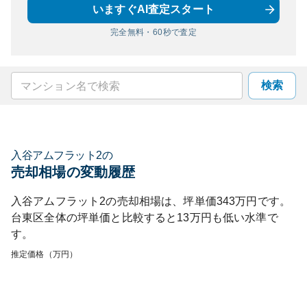
いますぐAI査定スタート
完全無料・60秒で査定
検索
入谷アムフラット2
の
売却相場の変動履歴
入谷アムフラット2
の売却相場は、坪単価
343
万円です。
台東区
全体の坪単価と比較すると
13
万円も
低い
水準で
す。
推定価格（万円）