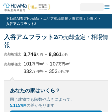
不動産AI査定HowMa
エリア相場情報
東京都
台東区
入谷アムフラット2
入谷アムフラット2
の売却査定・相場情
報
3,746
8,861
万円
～
万円
売却相場
101
107
万円/m²
～
万円/m²
売却単価
332
353
万円/坪
～
万円/坪
あなたの家はいくら？
同じ建物でも階数や広さによって、
5,115
の
差があります
万円