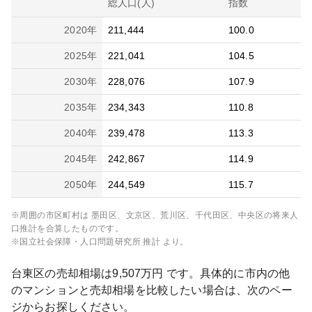
総人口(人)
指数
2020
年
211,444
100.0
2025
年
221,041
104.5
2030
年
228,076
107.9
2035
年
234,343
110.8
2040
年
239,478
113.3
2045
年
242,867
114.9
2050
年
244,549
115.7
※周囲の市区町村は
墨田区、文京区、荒川区、千代田区、中央区
の将来人
口推計を合算したものです。
※国立社会保障・人口問題研究所 推計 より。
台東区
の売却相場は
9,507
万円 です。具体的に市内の他
のマンションと売却相場を比較したい場合は、次のペー
ジからお探しください。