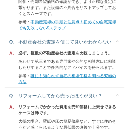
関係・売却希望価格の確認ができ、より正確な査定に
繋がります。また設備の不具合をリストアップしてお
くとスムーズです。
参考：
不動産売却の手順と注意点！初めての自宅売却
でも失敗しない5ステップ
Q.
不動産会社の査定を信じて良いかわからない
必ず、複数の不動産会社の査定を比較しましょう。
A.
あわせて第三者である専門家や公的な相談窓口に相談
したりすることで多角的なアドバイスを得られます。
参考：
誰にも知られず自宅の相場価格を調べる究極の
方法
Q.
リフォームしてから売ったほうが良い？
リフォームでかかった費用を売却価格に上乗せできる
A.
ケースは稀です。
大抵の場合、壁紙や床の簡易修繕など、すぐに住めそ
うだと感じられるような最低限の改善で十分です。