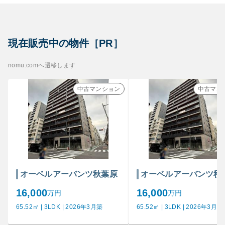
現在販売中の物件［PR］
nomu.comへ遷移します
中古マンション
中古マン
オーベルアーバンツ秋葉原
オーベルアーバンツ秋
16,000
16,000
万円
万円
65.52㎡ | 3LDK | 2026年3月築
65.52㎡ | 3LDK | 2026年3月築