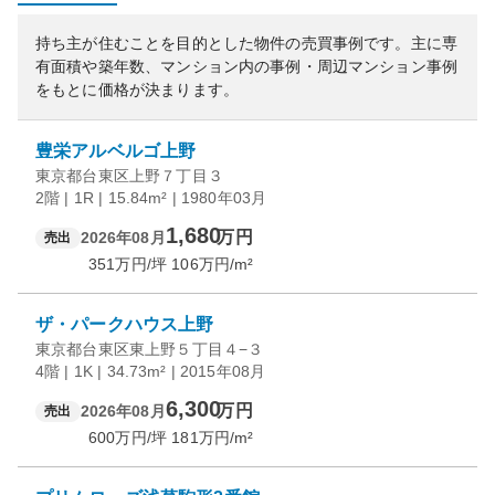
持ち主が住むことを目的とした物件の売買事例です。
主に専
有面積や築年数、マンション内の事例・周辺マンション事例
をもとに価格が決まります。
豊栄アルベルゴ上野
東京都台東区上野７丁目３
2階 | 1R | 15.84m² | 1980年03月
1,680
万円
2026年08月
売出
351
万円/坪
106
万円/m²
ザ・パークハウス上野
東京都台東区東上野５丁目４−３
4階 | 1K | 34.73m² | 2015年08月
6,300
万円
2026年08月
売出
600
万円/坪
181
万円/m²