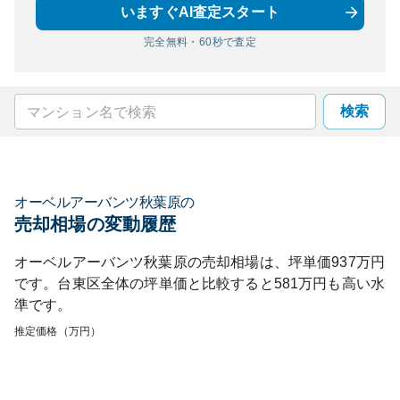
いますぐAI査定スタート
完全無料・60秒で査定
検索
オーベルアーバンツ秋葉原
の
売却相場の変動履歴
オーベルアーバンツ秋葉原
の売却相場は、坪単価
937
万円
です。
台東区
全体の坪単価と比較すると
581
万円も
高い
水
準です。
推定価格（万円）