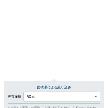
面積帯による絞り込み
専有面積
50
㎡
※一般的な間取りの場合、1R/1Kは約20〜30㎡、1LDKは約30〜50