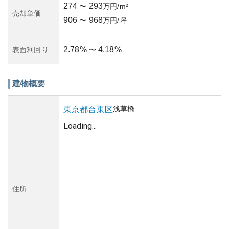
274
293
〜
万円/m²
売却単価
906
968
〜
万円/坪
2.78
%
4.18
%
表面利回り
〜
建物概要
浅草橋
東京都
台東区
Loading...
住所