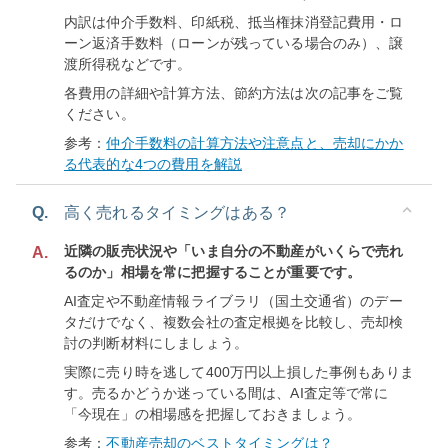
内訳は仲介手数料、印紙税、抵当権抹消登記費用・ロ
ーン返済手数料（ローンが残っている場合のみ）、譲
渡所得税などです。
各費用の詳細や計算方法、節約方法は次の記事をご覧
ください。
参考：
仲介手数料の計算方法や注意点と、売却にかか
る代表的な4つの費用を解説
Q.
高く売れるタイミングはある？
近隣の販売状況や「いま自分の不動産がいくらで売れ
A.
るのか」相場を常に把握することが重要です。
AI査定や不動産情報ライブラリ（国土交通省）のデー
タだけでなく、複数会社の査定根拠を比較し、売却検
討の判断材料にしましょう。
実際に売り時を逃して400万円以上損した事例もありま
す。売るかどうか迷っている間は、AI査定等で常に
「今現在」の相場感を把握しておきましょう。
参考：
不動産売却のベストタイミングは？