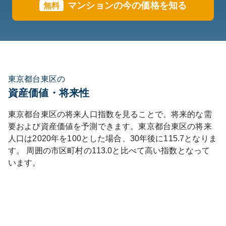
マンションの今の価格を知る
無料
東京都台東区の
資産価値・将来性
東京都
台東区
の将来人口指数を見ることで、将来的な需
要および資産価値を予測できます。
東京都
台東区
の将来
人口は
2020
年を100とした場合、30年後に
115.7
となりま
す。
周囲の市区町村の
113.0
と比べて
高い
指数となって
います。