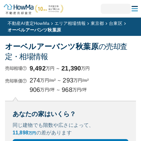
不動産AI査定HowMa
エリア相場情報
東京都
台東区
オーベルアーバンツ秋葉原
オーベルアーバンツ秋葉原
の売却査
定・相場情報
9,492
21,390
万円
～
万円
売却相場
274
293
万円/m²
～
万円/m²
売却単価
906
968
万円/坪
～
万円/坪
あなたの家はいくら？
同じ建物でも階数や広さによって、
11,898
の
差があります
万円