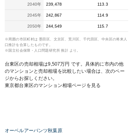
2040
年
239,478
113.3
2045
年
242,867
114.9
2050
年
244,549
115.7
※周囲の市区町村は
墨田区、文京区、荒川区、千代田区、中央区
の将来人
口推計を合算したものです。
※国立社会保障・人口問題研究所 推計 より。
台東区
の売却相場は
9,507
万円 です。具体的に市内の他
のマンションと売却相場を比較したい場合は、次のペー
ジからお探しください。
東京都
台東区
のマンション相場ページを見る
オーベルアーバンツ秋葉原