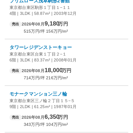
プリムローズ浅草駒形2番館
東京都台東区駒形１丁目１−１１
4階 | 3LDK | 58.87m² | 2003年12月
9,180
万円
2026年08月
売出
515
万円/坪
156
万円/m²
タワーレジデンストーキョー
東京都台東区台東１丁目２−１
6階 | 3LDK | 83.37m² | 2008年01月
18,000
万円
2026年08月
売出
714
万円/坪
216
万円/m²
モナークマンション三ノ輪
東京都台東区三ノ輪２丁目１５−５
9階 | 2LDK | 61.25m² | 1987年01月
6,350
万円
2026年08月
売出
343
万円/坪
104
万円/m²