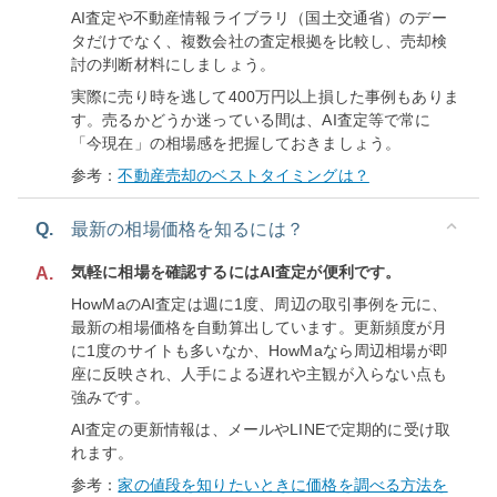
AI査定や不動産情報ライブラリ（国土交通省）のデー
タだけでなく、複数会社の査定根拠を比較し、売却検
討の判断材料にしましょう。
実際に売り時を逃して400万円以上損した事例もありま
す。売るかどうか迷っている間は、AI査定等で常に
「今現在」の相場感を把握しておきましょう。
参考：
不動産売却のベストタイミングは？
Q.
最新の相場価格を知るには？
気軽に相場を確認するにはAI査定が便利です。
A.
HowMaのAI査定は週に1度、周辺の取引事例を元に、
最新の相場価格を自動算出しています。更新頻度が月
に1度のサイトも多いなか、HowMaなら周辺相場が即
座に反映され、人手による遅れや主観が入らない点も
強みです。
AI査定の更新情報は、メールやLINEで定期的に受け取
れます。
参考：
家の値段を知りたいときに価格を調べる方法を