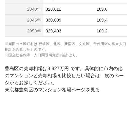
2040
年
328,611
109.0
2045
年
330,009
109.4
2050
年
329,403
109.2
※周囲の市区町村は
板橋区、北区、新宿区、文京区、千代田区
の将来人口
推計を合算したものです。
※国立社会保障・人口問題研究所 推計 より。
豊島区
の売却相場は
8,827
万円 です。具体的に市内の他
のマンションと売却相場を比較したい場合は、次のペー
ジからお探しください。
東京都
豊島区
のマンション相場ページを見る