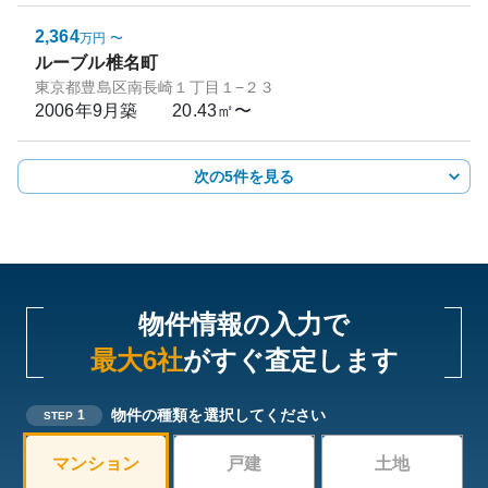
2,364
万円
〜
ルーブル椎名町
東京都豊島区南長崎１丁目１−２３
2006年9月
築
20.43㎡〜
次の5件を見る
物件情報の入力で
最大6社
がすぐ査定します
物件の種類を選択してください
1
STEP
マンション
戸建
土地