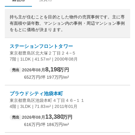
持ち主が住むことを目的とした物件の売買事例です。
主に専
有面積や築年数、マンション内の事例・周辺マンション事例
をもとに価格が決まります。
ステーションフロントタワー
東京都豊島区北大塚２丁目２４−５
7階 | 1LDK | 41.57m² | 2000年08月
8,198
万円
2026年08月
売出
652
万円/坪
197
万円/m²
プラウドシティ池袋本町
東京都豊島区池袋本町４丁目４６−１１
4階 | 3LDK | 71.83m² | 2011年01月
13,380
万円
2026年08月
売出
616
万円/坪
186
万円/m²