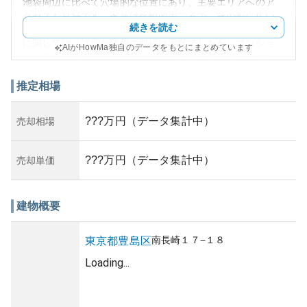
池袋周辺に比べて穴場的な位置にあり、主要エリアへのア
クセスも良好です。家賃は比較的手ごろで、その割に広い
続きを読む
物件が多く、住居としての快適さを提供しています。外観
に関しては、詳細な情報の取得は困難でしたが、マンショ
AIがHowMa独自のデータをもとにまとめています
ンの築年数や管理状況の確認が必要です。これらは物件の
資産性に重要な影響を与えます。特に、築年数が進んでい
る物件の場合、修繕費用が増加するリスクや管理状況次第
推定相場
では資産価値の維持が難しくなる可能性があります。利便
性、広さ、価格のバランスが良いため、購入や賃貸に際し
???万円（データ集計中）
売却相場
て検討してみる価値のある物件と言えるでしょう。災害リ
スクや騒音問題など、特定の地域リスクについても事前に
確認しておくと安心です。
???万円（データ集計中）
売却単価
建物概要
南長崎
１７−１８
東京都
豊島区
Loading...