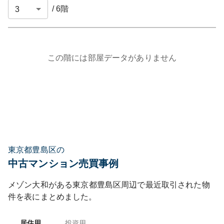
/
6
階
この階には部屋データがありません
東京都豊島区の
中古マンション売買事例
メゾン大和
がある
東京都
豊島区
周辺で最近取引された物
件を表にまとめました。
居住用
投資用