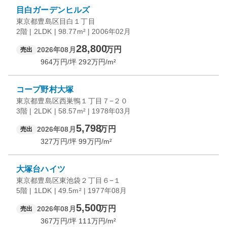
目白ガーデンヒルズ
東京都豊島区目白１丁目
2階 | 2LDK | 98.77m² | 2006年02月
28,800
万円
2026年08月
売出
964
万円/坪
292
万円/m²
コープ野村大塚
東京都豊島区西巣鴨１丁目７−２０
3階 | 2LDK | 58.57m² | 1978年03月
5,798
万円
2026年08月
売出
327
万円/坪
99
万円/m²
大塚台ハイツ
東京都豊島区東池袋２丁目６−１
5階 | 1LDK | 49.5m² | 1977年08月
5,500
万円
2026年08月
売出
367
万円/坪
111
万円/m²