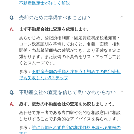
不動産鑑定士が詳しく解説
Q.
売却のために準備すべきことは？
まず不動産会社に査定を依頼します。
A.
あらかじめ、登記済権利書・固定資産税納税通知書・
ローン残高証明を準備しておくと、名義・面積・権利
関係・売却希望価格の確認ができ、より正確な査定に
繋がります。また設備の不具合をリストアップしてお
くとスムーズです。
参考：
不動産売却の手順と注意点！初めての自宅売却
でも失敗しない5ステップ
Q.
不動産会社の査定を信じて良いかわからない
必ず、複数の不動産会社の査定を比較しましょう。
A.
あわせて第三者である専門家や公的な相談窓口に相談
したりすることで多角的なアドバイスを得られます。
参考：
誰にも知られず自宅の相場価格を調べる究極の
方法