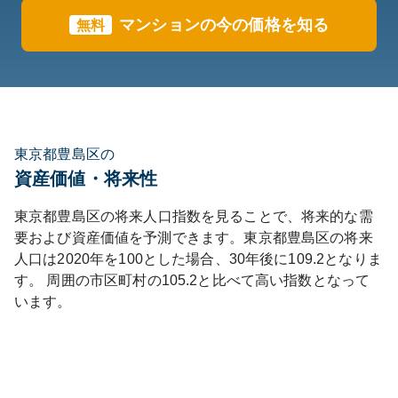
マンションの今の価格を知る
無料
東京都豊島区の
資産価値・将来性
東京都
豊島区
の将来人口指数を見ることで、将来的な需
要および資産価値を予測できます。
東京都
豊島区
の将来
人口は
2020
年を100とした場合、30年後に
109.2
となりま
す。
周囲の市区町村の
105.2
と比べて
高い
指数となって
います。