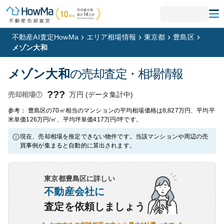
不動産AI査定HowMa
エリア相場情報
東京都
豊島区
メゾン大和
メゾン大和
の売却査定・相場情報
???
万円 (データ集計中)
売却相場
参考： 豊島区の70㎡相当のマンションの平均相場価格は8,827万円、平均平
米単価126万円/㎡、平均坪単価417万円/坪です。
現在、売却相場を推定できない物件です。当該マンションや周辺の売
買事例が集まると自動的に算出されます。
東京都豊島区
に詳しい
不動産会社に
査定を依頼しましょう