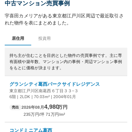
中古マンション売買事例
宇喜田カメリア
がある
東京都
江戸川区
周辺で最近取引さ
れた物件を表にまとめました。
居住用
投資用
持ち主が住むことを目的とした物件の売買事例です。
主に専
有面積や築年数、マンション内の事例・周辺マンション事例
をもとに価格が決まります。
グランシティ葛西パークサイドレジデンス
東京都江戸川区南葛西６丁目３３−３
6階 | 2LDK | 70.03m² | 2004年01月
4,980
万円
2026年08月
売出
235
万円/坪
71
万円/m²
コンドミニアム葛西