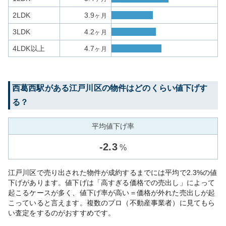
2LDK
3.9
ヶ月
3LDK
4.2
ヶ月
4LDK以上
4.7
ヶ月
西葛西
駅がある
江戸川区
の物件はどのくらい値下げす
る？
平均値下げ率
-
2.3
%
江戸川区で売り出された物件が成約するまでには平均で2.3%の値
下げがあります。値下げは「高すぎる価格での売出し」によって
起こるケースが多く、値下げ率が高い＝価格が外れた売出しが起
こっていると言えます。複数のプロ（不動産事業者）に見てもら
い査定をするのがおすすめです。