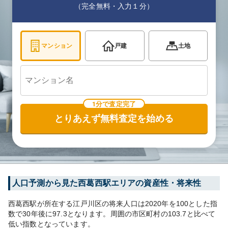
（完全無料・入力１分）
マンション
戸建
土地
1分で査定完了
とりあえず無料査定を始める
人口予測から見た
西葛西
駅エリアの資産性・将来性
西葛西
駅が所在する
江戸川区
の将来人口は
2020
年を100とした指
数で30年後に
97.3
となります。
周囲の市区町村の
103.7
と比べて
低い
指数となっています。