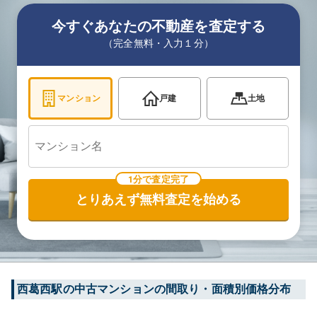
今すぐあなたの不動産を査定する
（完全無料・入力１分）
マンション
戸建
土地
1分で査定完了
とりあえず無料査定を始める
西葛西
駅の中古マンションの間取り・面積別価格分布