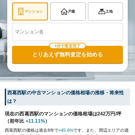
マンション
戸建
土地
1分で査定完了
とりあえず無料査定を始める
西葛西
駅の中古マンションの価格相場の推移・将来性
は？
現在の
西葛西
駅のマンションの価格相場は
242
万円/坪
（前年比
+11.11%
）
西葛西
駅の価格は過去
8
年で
+45.6%
です。
また、周辺エリアの過