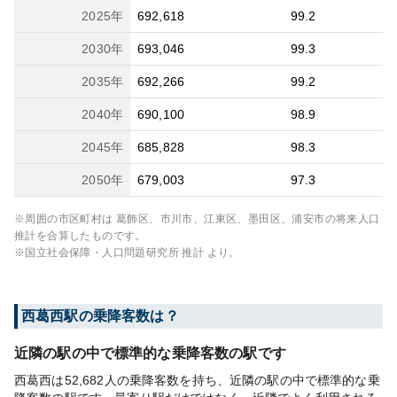
2025
年
692,618
99.2
2030
年
693,046
99.3
2035
年
692,266
99.2
2040
年
690,100
98.9
2045
年
685,828
98.3
2050
年
679,003
97.3
※周囲の市区町村は
葛飾区、市川市、江東区、墨田区、浦安市
の将来人口
推計を合算したものです。
※国立社会保障・人口問題研究所 推計 より。
西葛西
駅の乗降客数は？
近隣の駅の中で標準的な乗降客数の駅です
西葛西は52,682人の乗降客数を持ち、近隣の駅の中で標準的な乗