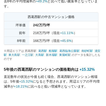
去
8
年の平均増減率の
+49.2%
と比べて
低い
騰落率となっていま
す。
西葛西
駅の中古マンション価格
坪単価
242
万円/坪
前年
218
万円/坪
（現在
+11.11%
）
8
年前
166
万円/坪
（現在
+45.6%
）
※周辺エリアは
西葛西
駅
葛西
駅
船堀
駅
葛西臨海公園
駅
南砂町
駅
浦安
駅
東大島
駅
一之江
駅
大島
駅
新木場
駅
東陽町
駅
のデータを集計したも
のです
5年後の
西葛西
駅のマンションの価格動向は
+15.32%
直近数年の状況が今後も続く場合、
西葛西
駅のマンション相場
は、5年後
+15.32%
になると予想されます。周辺エリアの平均増
減率が
+18.21%
に比べると
低い
増減率となっています。