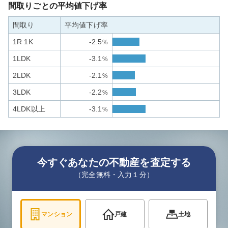
間取りごとの平均値下げ率
間取り
平均値下げ率
1R 1K
-2.5
%
1LDK
-3.1
%
2LDK
-2.1
%
3LDK
-2.2
%
4LDK以上
-3.1
%
今すぐあなたの不動産を査定する
（完全無料・入力１分）
マンション
戸建
土地