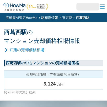
不動産AI査定HowMa
駅相場情報
東京都
西葛西駅
西葛西
駅
の
マンション
売却価格相場情報
戸建
の売却価格相場
西葛西
駅の中古マンションの売却相場価格
売却相場価格（専有面積70㎡換算）
5,124
万円
2026
年の集計結果