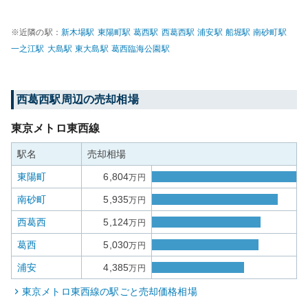
※近隣の駅：
新木場
駅
東陽町
駅
葛西
駅
西葛西
駅
浦安
駅
船堀
駅
南砂町
駅
一之江
駅
大島
駅
東大島
駅
葛西臨海公園
駅
西葛西
駅周辺の売却相場
東京メトロ東西線
駅名
売却相場
東陽町
6,804
万円
南砂町
5,935
万円
西葛西
5,124
万円
葛西
5,030
万円
浦安
4,385
万円
東京メトロ東西線
の駅ごと売却価格相場