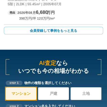
5階 | 2LDK | 55.45m² | 2005年07月
6,680
万円
2026年08月
売出
398
万円/坪
120
万円/m²
会員登録して事例をもっと見る
AI査定
なら
いつでも今の相場がわかる
物件の種類を選択してください
1
STEP
マンション
戸建
土地
マンション名を入力してください
2
STEP