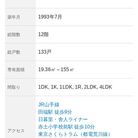
1993年7月
築年月
12階
総階数
133戸
総戸数
19.36㎡
～155㎡
専有面積
1DK, 1K, 1LDK, 1R, 2LDK, 4LDK
間取り
JR山手線
田端
駅
徒歩9分
日暮里・舎人ライナー
赤土小学校前
駅
徒歩10分
アクセス
東京さくらトラム（都電荒川線）