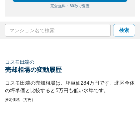
完全無料・60秒で査定
検索
コスモ田端
の
売却相場の変動履歴
コスモ田端
の売却相場は、坪単価
284
万円です。
北区
全体
の坪単価と比較すると
5
万円も
低い
水準です。
推定価格（万円）