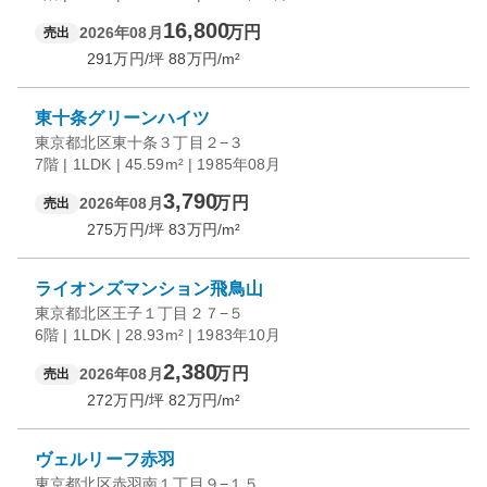
16,800
万円
2026年08月
売出
291
万円/坪
88
万円/m²
東十条グリーンハイツ
東京都北区東十条３丁目２−３
7階 | 1LDK | 45.59m² | 1985年08月
3,790
万円
2026年08月
売出
275
万円/坪
83
万円/m²
ライオンズマンション飛鳥山
東京都北区王子１丁目２７−５
6階 | 1LDK | 28.93m² | 1983年10月
2,380
万円
2026年08月
売出
272
万円/坪
82
万円/m²
ヴェルリーフ赤羽
東京都北区赤羽南１丁目９−１５