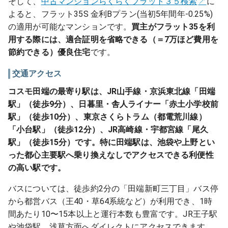
そして、
中古マンションらくらくフラット３５検索
に
よると、フラット35S 金利Bプラン(当初5年間年-0.25%)
の適用が可能なマンションです。
買主がフラット35を利
用する際には、適合証明を省略できる（＝7万ほど費用を
節約できる）優良住宅
です。
交通アクセス
コスモ田端の最寄り駅は、JR山手線・京浜東北線「田端
駅」（徒歩9分）、日暮里・舎人ライナー「赤土小学校前
駅」（徒歩10分）、東京さくらトラム（都電荒川線）
「小台駅」（徒歩12分）、JR高崎線・宇都宮線「尾久
駅」（徒歩15分）です。特に田端駅は、池袋や上野とい
った都心主要駅へ乗り換えなしでアクセスできる利便性
の高い駅です。
バスについては、徒歩約2分の「田端新町三丁目」バス停
から都営バス（王40・草64系統など）が利用でき、1時
間あたり10〜15本以上と運行本数も豊富です。JR王子駅
や池袋駅、浅草方面へダイレクトにアクセスできます。