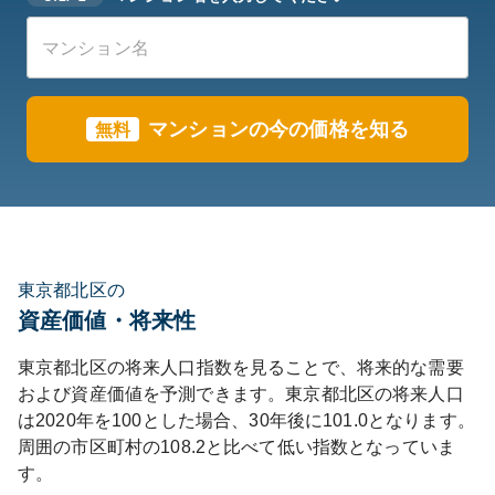
マンションの今の価格を知る
無料
東京都北区の
資産価値・将来性
東京都
北区
の将来人口指数を見ることで、将来的な需要
および資産価値を予測できます。
東京都
北区
の将来人口
は
2020
年を100とした場合、30年後に
101.0
となります。
周囲の市区町村の
108.2
と比べて
低い
指数となっていま
す。