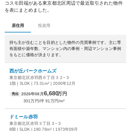
コスモ田端
がある
東京都
北区
周辺で最近取引された物件
を表にまとめました。
居住用
投資用
持ち主が住むことを目的とした物件の売買事例です。
主に専
有面積や築年数、マンション内の事例・周辺マンション事例
をもとに価格が決まります。
西が丘パークホームズ
東京都北区赤羽西６丁目３２−３
1階 | 3LDK | 73.31m² | 2000年12月
6,680
万円
2026年08月
売出
301
万円/坪
91
万円/m²
ドミール赤羽
東京都北区赤羽３丁目３−３
8階 | 5LDK | 190.78m² | 1973年09月