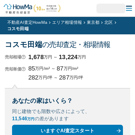
不動産AI査定HowMa
エリア相場情報
東京都
北区
コスモ田端
コスモ田端
の売却査定・相場情報
1,678
13,224
万円
～
万円
売却相場
85
87
万円/m²
～
万円/m²
売却単価
282
287
万円/坪
～
万円/坪
あなたの家はいくら？
同じ建物でも階数や広さによって、
11,546
の
差があります
万円
いますぐAI査定スタート