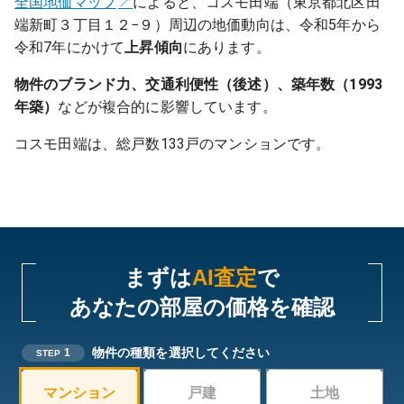
全国地価マップ
によると、コスモ田端（東京都北区田
端新町３丁目１２−９）周辺の地価動向は、令和5年から
令和7年にかけて
上昇傾向
にあります。
物件のブランド力、交通利便性（後述）、築年数（1993
年築）
などが複合的に影響しています。
コスモ田端は、総戸数133戸のマンションです。
まずは
AI査定
で
あなたの部屋の価格を確認
物件の種類を選択してください
1
STEP
マンション
戸建
土地