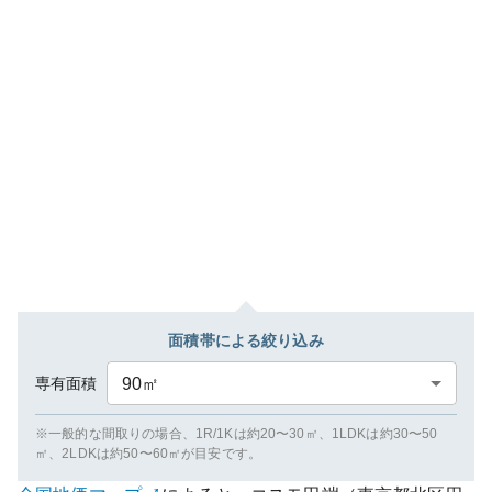
面積帯による絞り込み
専有面積
90
㎡
※一般的な間取りの場合、1R/1Kは約20〜30㎡、1LDKは約30〜50
㎡、2LDKは約50〜60㎡が目安です。