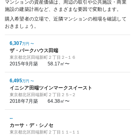
マンションの資産価値は、周辺の取引や公共施設・商業
施設の建築計画など、さまざまな要因で変動します。
購入希望者の立場で、近隣マンションの相場を確認して
おきましょう。
6,307
万円
〜
ザ・パークハウス田端
東京都北区田端新町２丁目２−１６
2015年9月
築
58.17㎡〜
6,495
万円
〜
イニシア田端ツインマークスイースト
東京都北区田端新町２丁目２５−２
2018年7月
築
64.38㎡〜
--
カーサ・デ・シノセ
東京都北区田端新町２丁目１１−１１