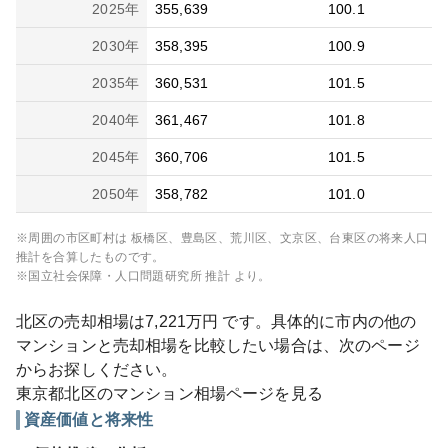
2025
年
355,639
100.1
2030
年
358,395
100.9
2035
年
360,531
101.5
2040
年
361,467
101.8
2045
年
360,706
101.5
2050
年
358,782
101.0
※周囲の市区町村は
板橋区、豊島区、荒川区、文京区、台東区
の将来人口
推計を合算したものです。
※国立社会保障・人口問題研究所 推計 より。
北区
の売却相場は
7,221
万円 です。具体的に市内の他の
マンションと売却相場を比較したい場合は、次のページ
からお探しください。
東京都
北区
のマンション相場ページを見る
資産価値と将来性