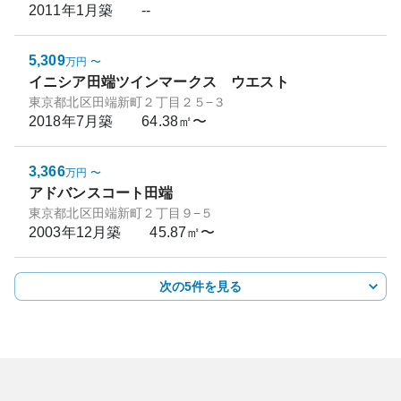
2011年1月
築
--
5,309
万円
〜
イニシア田端ツインマークス ウエスト
東京都北区田端新町２丁目２５−３
2018年7月
築
64.38㎡〜
3,366
万円
〜
アドバンスコート田端
東京都北区田端新町２丁目９−５
2003年12月
築
45.87㎡〜
次の5件を見る