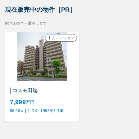
現在販売中の物件［PR］
nomu.comへ遷移します
中古マンション
コスモ田端
7,999
万円
56.58㎡ | 2LDK | 1993年7月築