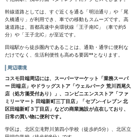
幹線道路としては、すぐ近くを通る「明治通り」や「尾
久橋通り」が利用でき、車での移動もスムーズです。高
速道路は、首都高速中央環状線「王子南IC」（車で約5
分）や「王子北IC」が至近です。
田端駅から徒歩圏内であることは、通勤・通学に便利な
だけでなく、生活利便性も高める要因**となります。
周辺環境
コスモ田端周辺には、スーパーマーケット「業務スーパ
ー 田端店」やドラッグストア「ウェルパーク 荒川西尾久
店（処方箋受付あり）」、コンビニエンスストア「ファ
ミリーマート 田端新町三丁目店」「セブン-イレブン 北
区田端新町３丁目店」などの商業施設が点在しており、
日常の買い物に便利です。
学区は、北区立滝野川第四小学校（徒歩約5分）、北区立
田端中学校（徒歩約8分）です。