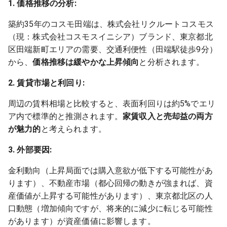
1. 価格推移の分析:
築約35年のコスモ田端は、株式会社リクルートコスモス
（現：株式会社コスモスイニシア）ブランド、東京都北
区田端新町エリアの需要、交通利便性（田端駅徒歩9分）
から、
価格推移は緩やかな上昇傾向
と分析されます。
2. 賃貸市場と利回り:
周辺の賃料相場と比較すると、表面利回りは約5%でエリ
ア内で標準的と推測されます。
家賃収入と売却益の両方
が魅力的
と考えられます。
3. 外部要因:
金利動向（上昇局面では購入意欲が低下する可能性があ
ります）、不動産市場（都心回帰の動きが強まれば、資
産価値が上昇する可能性があります）、東京都北区の人
口動態（増加傾向ですが、将来的に減少に転じる可能性
があります）が資産価値に影響します。