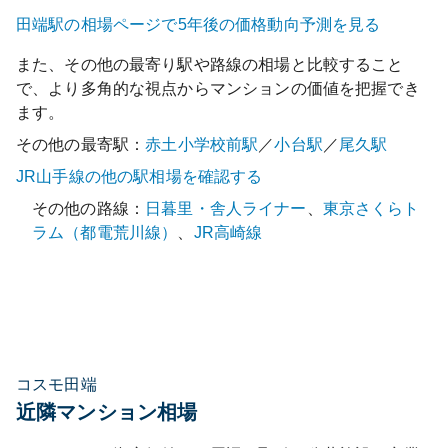
田端
駅の相場ページで5年後の価格動向予測を見る
また、その他の最寄り駅や路線の相場と比較すること
で、より多角的な視点からマンションの価値を把握でき
ます。
その他の最寄駅：
赤土小学校前
駅
／
小台
駅
／
尾久
駅
JR山手線
の他の駅相場を確認する
その他の路線：
日暮里・舎人ライナー
、
東京さくらト
ラム（都電荒川線）
、
JR高崎線
コスモ田端
近隣マンション相場