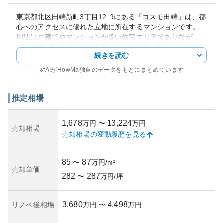
東京都北区田端新町3丁目12−9にある「コスモ田端」は、都
心へのアクセスに優れた立地に所在するマンションです。
周辺は戸建てやマンションが多い住宅エリアでありなが
ら、田端新町は静かで落ち着いた地域です。周辺には公園
続きを読む
や公共施設、スーパーも点在しており、生活の利便性が高
い環境です。
AIがHowMa独自のデータをもとにまとめています
このマンションの外観は一般的な集合住宅のデザインで、
シンプルかつ機能的な印象を与えます。資産価値について
は、アクセスの良さと周辺環境から中長期的には比較的安
推定相場
定した物件として評価されています。しかし、築年数や管
理状態は不明なため、詳しいデューデリジェンスが推奨さ
1,678
13,224
万円
〜
万円
れます。
売却相場
売却相場の変動履歴を見る
所有リスクとしては、競合物件の増加により賃料や売買相
場が変動する可能性があります。また、築年数が経つにつ
れ修繕費などのランニングコストの上昇を考慮する必要が
85
87
〜
万円/m²
あります。全体として、都心へのアクセスを重視するユー
売却単価
282
287
ザーにとっては魅力的な物件と言えるでしょう。しかし、
〜
万円/坪
購入前に適切な評価が必要です。
3,680
4,498
リノベ後相場
万円
〜
万円