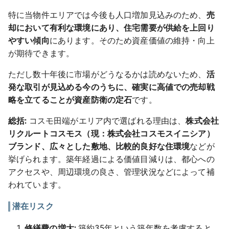
特に当物件エリアでは今後も人口増加見込みのため、
売
却において有利な環境にあり、住宅需要が供給を上回り
やすい傾向
にあります。そのため資産価値の維持・向上
が期待できます。
ただし数十年後に市場がどうなるかは読めないため、
活
発な取引が見込める今のうちに、確実に高値での売却戦
略を立てることが資産防衛の定石
です。
総括:
コスモ田端がエリア内で選ばれる理由は、
株式会社
リクルートコスモス（現：株式会社コスモスイニシア）
ブランド、広々とした敷地、比較的良好な住環境
などが
挙げられます。築年経過による価値目減りは、都心への
アクセスや、周辺環境の良さ、管理状況などによって補
われています。
潜在リスク
修繕費の増大:
築約35年という築年数を考慮すると、