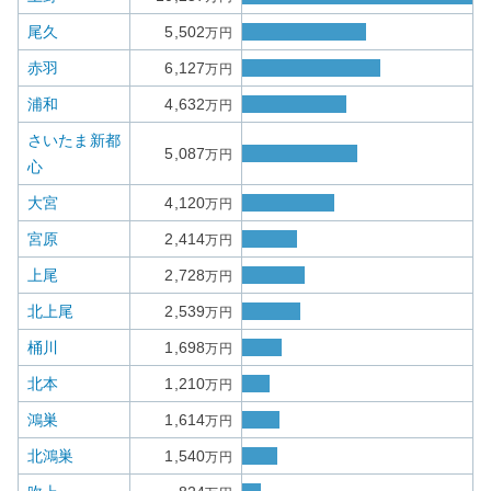
尾久
5,502
万円
赤羽
6,127
万円
浦和
4,632
万円
さいたま新都
5,087
万円
心
大宮
4,120
万円
宮原
2,414
万円
上尾
2,728
万円
北上尾
2,539
万円
桶川
1,698
万円
北本
1,210
万円
鴻巣
1,614
万円
北鴻巣
1,540
万円