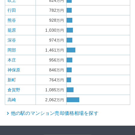
吹上
824
万円
行田
782
万円
熊谷
928
万円
籠原
1,030
万円
深谷
974
万円
岡部
1,461
万円
本庄
956
万円
神保原
846
万円
新町
764
万円
倉賀野
1,085
万円
高崎
2,062
万円
他の駅の
マンション
売却価格相場を探す