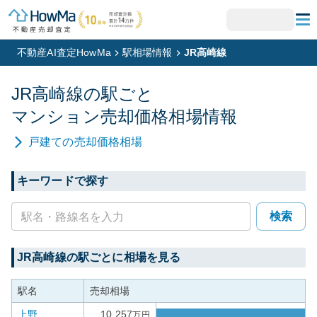
不動産AI査定HowMa
駅相場情報
JR高崎線
JR高崎線
の駅ごと
マンション
売却価格相場情報
戸建て
の売却価格相場
キーワードで探す
検索
JR高崎線
の駅ごとに相場を見る
駅名
売却相場
上野
10,257
万円