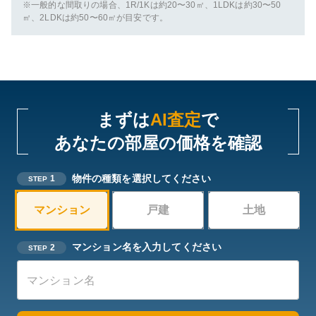
※一般的な間取りの場合、1R/1Kは約20〜30㎡、1LDKは約30〜50
㎡、2LDKは約50〜60㎡が目安です。
まずは
AI査定
で
あなたの部屋の価格を確認
物件の種類を選択してください
1
STEP
マンション
戸建
土地
マンション名を入力してください
2
STEP