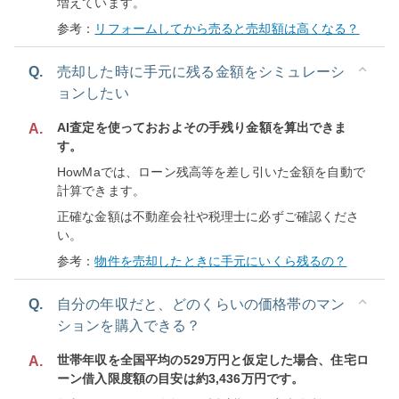
増えています。
参考：
リフォームしてから売ると売却額は高くなる？
Q.
売却した時に手元に残る金額をシミュレーシ
ョンしたい
AI査定を使っておおよその手残り金額を算出できま
A.
す。
HowMaでは、ローン残高等を差し引いた金額を自動で
計算できます。
正確な金額は不動産会社や税理士に必ずご確認くださ
い。
参考：
物件を売却したときに手元にいくら残るの？
Q.
自分の年収だと、どのくらいの価格帯のマン
ションを購入できる？
世帯年収を全国平均の529万円と仮定した場合、住宅ロ
A.
ーン借入限度額の目安は約3,436万円です。