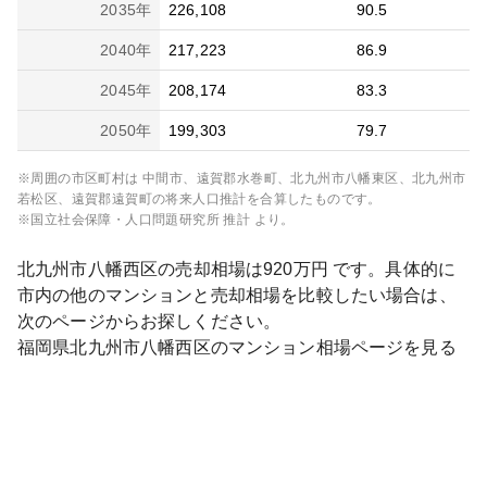
2035
年
226,108
90.5
2040
年
217,223
86.9
2045
年
208,174
83.3
2050
年
199,303
79.7
※周囲の市区町村は
中間市、遠賀郡水巻町、北九州市八幡東区、北九州市
若松区、遠賀郡遠賀町
の将来人口推計を合算したものです。
※国立社会保障・人口問題研究所 推計 より。
北九州市八幡西区
の売却相場は
920
万円 です。具体的に
市内の他のマンションと売却相場を比較したい場合は、
次のページからお探しください。
福岡県
北九州市八幡西区
のマンション相場ページを見る