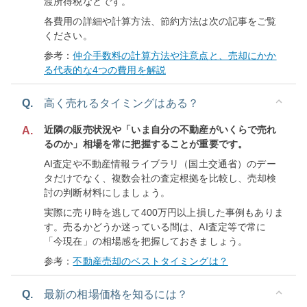
渡所得税などです。
各費用の詳細や計算方法、節約方法は次の記事をご覧
ください。
参考：
仲介手数料の計算方法や注意点と、売却にかか
る代表的な4つの費用を解説
Q.
高く売れるタイミングはある？
近隣の販売状況や「いま自分の不動産がいくらで売れ
A.
るのか」相場を常に把握することが重要です。
AI査定や不動産情報ライブラリ（国土交通省）のデー
タだけでなく、複数会社の査定根拠を比較し、売却検
討の判断材料にしましょう。
実際に売り時を逃して400万円以上損した事例もありま
す。売るかどうか迷っている間は、AI査定等で常に
「今現在」の相場感を把握しておきましょう。
参考：
不動産売却のベストタイミングは？
Q.
最新の相場価格を知るには？