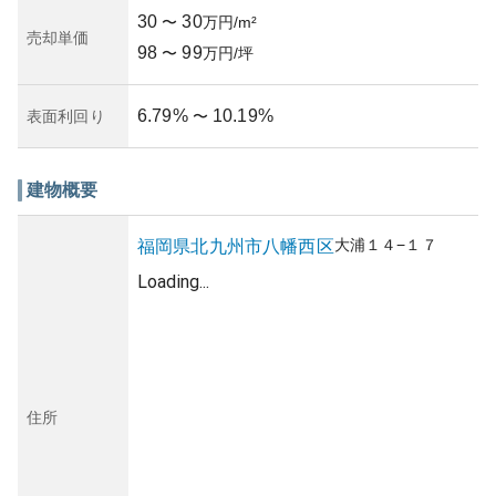
30
30
〜
万円/m²
売却単価
98
99
〜
万円/坪
6.79
%
10.19
%
表面利回り
〜
建物概要
大浦
１４−１７
福岡県
北九州市八幡西区
Loading...
住所