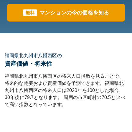
マンションの今の価格を知る
無料
福岡県北九州市八幡西区の
資産価値・将来性
福岡県
北九州市八幡西区
の将来人口指数を見ることで、
将来的な需要および資産価値を予測できます。
福岡県
北
九州市八幡西区
の将来人口は
2020
年を100とした場合、
30年後に
79.7
となります。
周囲の市区町村の
70.5
と比べ
て
高い
指数となっています。