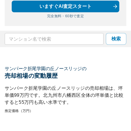
いますぐAI査定スタート
完全無料・60秒で査定
検索
サンパーク折尾学園の丘ノースリッジ
の
売却相場の変動履歴
サンパーク折尾学園の丘ノースリッジ
の売却相場は、坪
単価
99
万円です。
北九州市八幡西区
全体の坪単価と比較
すると
55
万円も
高い
水準です。
推定価格（万円）