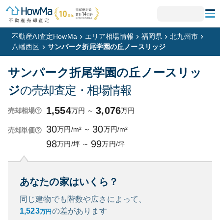
不動産AI査定HowMa
エリア相場情報
福岡県
北九州市
八幡西区
サンパーク折尾学園の丘ノースリッジ
サンパーク折尾学園の丘ノースリッ
ジ
の売却査定・相場情報
1,554
3,076
万円
～
万円
売却相場
30
30
万円/m²
～
万円/m²
売却単価
98
99
万円/坪
～
万円/坪
あなたの家はいくら？
同じ建物でも階数や広さによって、
1,523
の
差があります
万円