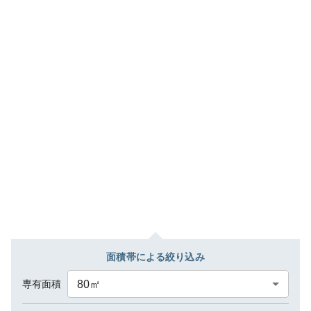
面積帯による絞り込み
専有面積
80
㎡