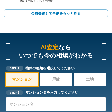
96
万円/坪
29
万円/m²
会員登録して事例をもっと見る
AI査定
なら
いつでも今の相場がわかる
物件の種類を選択してください
1
STEP
マンション
戸建
土地
マンション名を入力してください
2
STEP