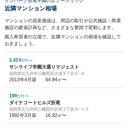
サンパーク折尾学園の丘ノースリッジ
近隣マンション相場
マンションの資産価値は、周辺の取引や公共施設・商業
施設の建築計画など、さまざまな要因で変動します。
購入希望者の立場で、近隣マンションの相場を確認して
おきましょう。
2,424
万円
〜
サンライフ学園大通りマジェスト
福岡県北九州市八幡西区大浦３丁目５−６
2013年4月
築
64.94㎡〜
199
万円
〜
ダイナコートヒルズ折尾
福岡県北九州市八幡西区折尾３丁目９−１０
1992年3月
築
16.92㎡〜