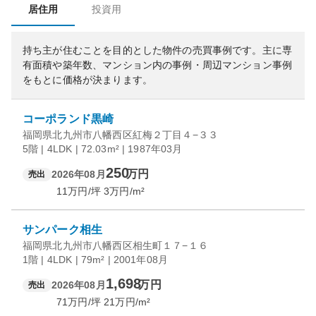
居住用
投資用
持ち主が住むことを目的とした物件の売買事例です。
主に専
有面積や築年数、マンション内の事例・周辺マンション事例
をもとに価格が決まります。
コーポランド黒崎
福岡県北九州市八幡西区紅梅２丁目４−３３
5階 | 4LDK | 72.03m² | 1987年03月
250
万円
2026年08月
売出
11
万円/坪
3
万円/m²
サンパーク相生
福岡県北九州市八幡西区相生町１７−１６
1階 | 4LDK | 79m² | 2001年08月
1,698
万円
2026年08月
売出
71
万円/坪
21
万円/m²