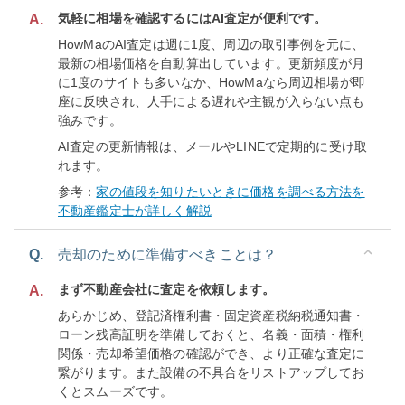
気軽に相場を確認するにはAI査定が便利です。
A.
HowMaのAI査定は週に1度、周辺の取引事例を元に、
最新の相場価格を自動算出しています。更新頻度が月
に1度のサイトも多いなか、HowMaなら周辺相場が即
座に反映され、人手による遅れや主観が入らない点も
強みです。
AI査定の更新情報は、メールやLINEで定期的に受け取
れます。
参考：
家の値段を知りたいときに価格を調べる方法を
不動産鑑定士が詳しく解説
Q.
売却のために準備すべきことは？
まず不動産会社に査定を依頼します。
A.
あらかじめ、登記済権利書・固定資産税納税通知書・
ローン残高証明を準備しておくと、名義・面積・権利
関係・売却希望価格の確認ができ、より正確な査定に
繋がります。また設備の不具合をリストアップしてお
くとスムーズです。