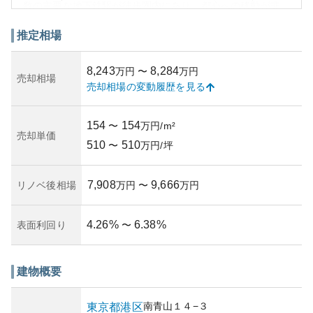
数の主要な地下鉄駅が徒歩圏内にあり、都心への移動が非
常に便利です。さらに、周囲には美術館や公園も充実して
おり、文化的な活動にも恵まれています。
推定相場
資産性の観点では、港区という立地の優位性と時代を超越
した南青山のブランド価値が支持され続けています。不動
8,243
8,284
万円
〜
万円
産価値も安定しており、大きなリスクが低いとされていま
売却相場
売却相場の変動履歴を見る
す。しかし、築年数や管理状況によるリスクも考慮が必要
です。管理状況が良好であることは、物件の維持・改善に
重要な要素となりますが、詳細な情報は確認が求められま
154
154
〜
万円/m²
す。
売却単価
510
510
このマンションを検討する際は、物件の過去の価格変動や
〜
万円/坪
資産価値の推移にも注意を払うと良いでしょう。름λ
7,908
9,666
リノベ後相場
万円
〜
万円
4.26
%
6.38
%
表面利回り
〜
建物概要
南青山
１４−３
東京都
港区