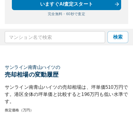
いますぐAI査定スタート
完全無料・60秒で査定
検索
サンライン南青山ハイツ
の
売却相場の変動履歴
サンライン南青山ハイツ
の売却相場は、坪単価
510
万円で
す。
港区
全体の坪単価と比較すると
196
万円も
低い
水準で
す。
推定価格（万円）