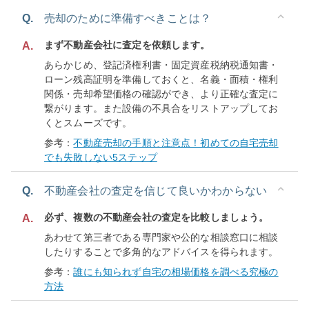
Q.
売却のために準備すべきことは？
まず不動産会社に査定を依頼します。
A.
あらかじめ、登記済権利書・固定資産税納税通知書・
ローン残高証明を準備しておくと、名義・面積・権利
関係・売却希望価格の確認ができ、より正確な査定に
繋がります。また設備の不具合をリストアップしてお
くとスムーズです。
参考：
不動産売却の手順と注意点！初めての自宅売却
でも失敗しない5ステップ
Q.
不動産会社の査定を信じて良いかわからない
必ず、複数の不動産会社の査定を比較しましょう。
A.
あわせて第三者である専門家や公的な相談窓口に相談
したりすることで多角的なアドバイスを得られます。
参考：
誰にも知られず自宅の相場価格を調べる究極の
方法