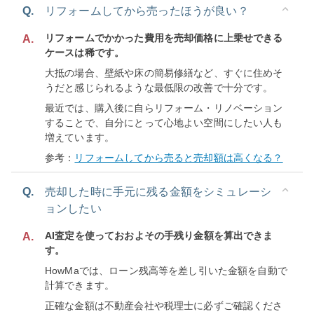
Q.
リフォームしてから売ったほうが良い？
リフォームでかかった費用を売却価格に上乗せできる
A.
ケースは稀です。
大抵の場合、壁紙や床の簡易修繕など、すぐに住めそ
うだと感じられるような最低限の改善で十分です。
最近では、購入後に自らリフォーム・リノベーション
することで、自分にとって心地よい空間にしたい人も
増えています。
参考：
リフォームしてから売ると売却額は高くなる？
Q.
売却した時に手元に残る金額をシミュレーシ
ョンしたい
AI査定を使っておおよその手残り金額を算出できま
A.
す。
HowMaでは、ローン残高等を差し引いた金額を自動で
計算できます。
正確な金額は不動産会社や税理士に必ずご確認くださ