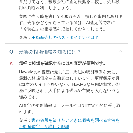
タだけでなく、複数会社の査定根拠を比較し、売却検
討の判断材料にしましょう。
実際に売り時を逃して400万円以上損した事例もありま
す。売るかどうか迷っている間は、AI査定等で常に
「今現在」の相場感を把握しておきましょう。
参考：
不動産売却のベストタイミングは？
Q.
最新の相場価格を知るには？
気軽に相場を確認するにはAI査定が便利です。
A.
HowMaのAI査定は週に1度、周辺の取引事例を元に、
最新の相場価格を自動算出しています。更新頻度が月
に1度のサイトも多いなか、HowMaなら周辺相場が即
座に反映され、人手による遅れや主観が入らない点も
強みです。
AI査定の更新情報は、メールやLINEで定期的に受け取
れます。
参考：
家の値段を知りたいときに価格を調べる方法を
不動産鑑定士が詳しく解説