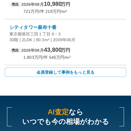
10,980
万円
2026年08月
売出
721
万円/坪
218
万円/m²
シティタワー麻布十番
東京都港区三田１丁目６−３
30階 | 2LDK | 80.3m² | 2009年06月
43,800
万円
2026年08月
売出
1,803
万円/坪
545
万円/m²
会員登録して事例をもっと見る
AI査定
なら
いつでも今の相場がわかる