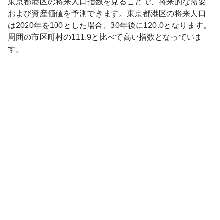
東京都
港区
の将来人口指数を見ることで、将来的な需要
および資産価値を予測できます。
東京都
港区
の将来人口
は
2020
年を100とした場合、30年後に
120.0
となります。
周囲の市区町村の
111.9
と比べて
高い
指数となっていま
す。