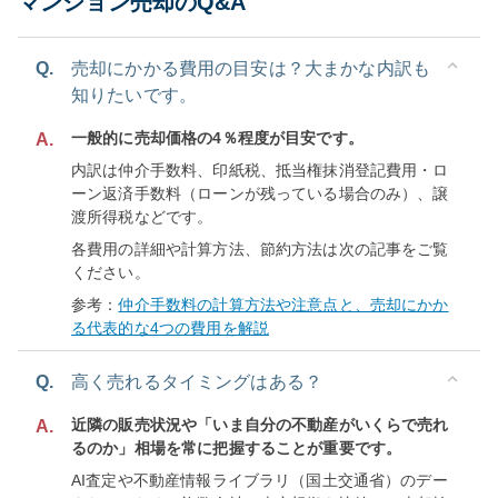
マンション売却のQ&A
Q.
売却にかかる費用の目安は？大まかな内訳も
知りたいです。
一般的に売却価格の4％程度が目安です。
A.
内訳は仲介手数料、印紙税、抵当権抹消登記費用・ロ
ーン返済手数料（ローンが残っている場合のみ）、譲
渡所得税などです。
各費用の詳細や計算方法、節約方法は次の記事をご覧
ください。
参考：
仲介手数料の計算方法や注意点と、売却にかか
る代表的な4つの費用を解説
Q.
高く売れるタイミングはある？
近隣の販売状況や「いま自分の不動産がいくらで売れ
A.
るのか」相場を常に把握することが重要です。
AI査定や不動産情報ライブラリ（国土交通省）のデー