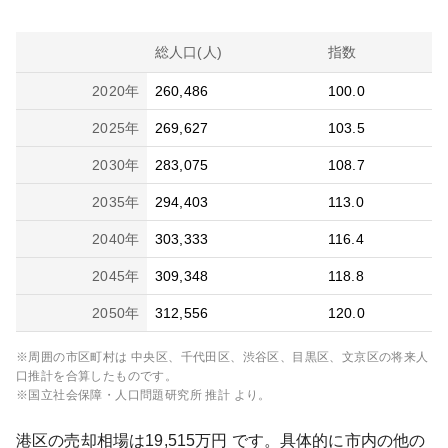
総人口(人)
指数
2020
年
260,486
100.0
2025
年
269,627
103.5
2030
年
283,075
108.7
2035
年
294,403
113.0
2040
年
303,333
116.4
2045
年
309,348
118.8
2050
年
312,556
120.0
※周囲の市区町村は
中央区、千代田区、渋谷区、目黒区、文京区
の将来人
口推計を合算したものです。
※国立社会保障・人口問題研究所 推計 より。
港区
の売却相場は
19,515
万円 です。具体的に市内の他の