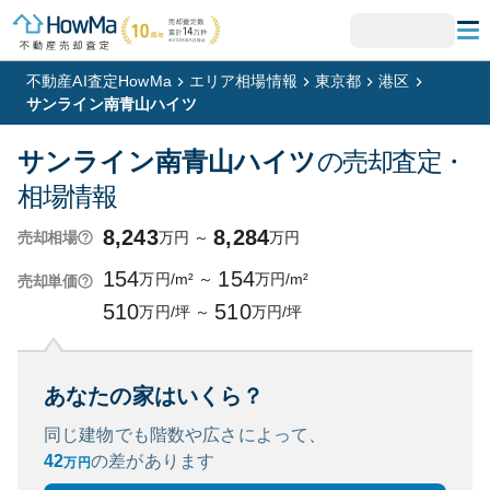
不動産AI査定HowMa
エリア相場情報
東京都
港区
サンライン南青山ハイツ
サンライン南青山ハイツ
の売却査定・
相場情報
8,243
8,284
万円
～
万円
売却相場
154
154
万円/m²
～
万円/m²
売却単価
510
510
万円/坪
～
万円/坪
あなたの家はいくら？
同じ建物でも階数や広さによって、
42
の
差があります
万円