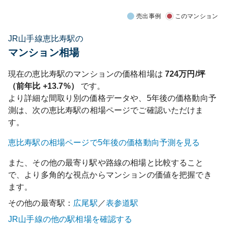
売出事例
このマンション
JR山手線恵比寿駅の
マンション相場
現在の
恵比寿
駅のマンションの価格相場は
724
万円/坪
（前年比
+13.7%
）
です。
より詳細な間取り別の価格データや、5年後の価格動向予
測は、次の
恵比寿
駅の相場ページでご確認いただけま
す。
恵比寿
駅の相場ページで5年後の価格動向予測を見る
また、その他の最寄り駅や路線の相場と比較すること
で、より多角的な視点からマンションの価値を把握でき
ます。
その他の最寄駅：
広尾
駅
／
表参道
駅
JR山手線
の他の駅相場を確認する