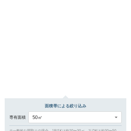
面積帯による絞り込み
専有面積
50
㎡
※一般的な間取りの場合、1R/1Kは約20〜30㎡、1LDKは約30〜50