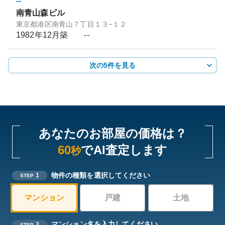
--
南青山森ビル
東京都港区南青山７丁目１３−１２
1982年12月
築
--
次の5件を見る
あなたのお部屋の価格は？
60
でAI査定します
秒
物件の種類を選択してください
1
STEP
マンション
戸建
土地
マンション名を入力してください
2
STEP