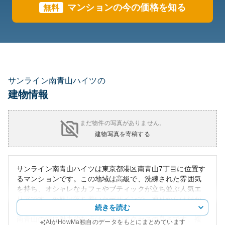
マンションの今の価格を知る
無料
サンライン南青山ハイツの
建物情報
まだ物件の写真がありません。
建物写真を寄稿する
サンライン南青山ハイツは東京都港区南青山7丁目に位置す
るマンションです。この地域は高級で、洗練された雰囲気
を持ち、オシャレなカフェやブティックが立ち並ぶ人気エ
リアです。外観は落ち着いたデザインで、通りからは緑が
続きを読む
多く見え、快適な住環境を提供しています。
南青山の特に魅力的な点は、そのアクセスの良さです。複
AIがHowMa独自のデータをもとにまとめています