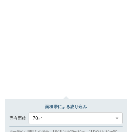
面積帯による絞り込み
専有面積
70
㎡
※一般的な間取りの場合、1R/1Kは約20〜30㎡、1LDKは約30〜50