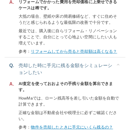
リフォームでかかった費用を売却価格に上乗せできる
A.
ケースは稀です。
大抵の場合、壁紙や床の簡易修繕など、すぐに住めそ
うだと感じられるような最低限の改善で十分です。
最近では、購入後に自らリフォーム・リノベーション
することで、自分にとって心地よい空間にしたい人も
増えています。
参考：
リフォームしてから売ると売却額は高くなる？
Q.
売却した時に手元に残る金額をシミュレーシ
ョンしたい
AI査定を使っておおよその手残り金額を算出できま
A.
す。
HowMaでは、ローン残高等を差し引いた金額を自動で
計算できます。
正確な金額は不動産会社や税理士に必ずご確認くださ
い。
参考：
物件を売却したときに手元にいくら残るの？