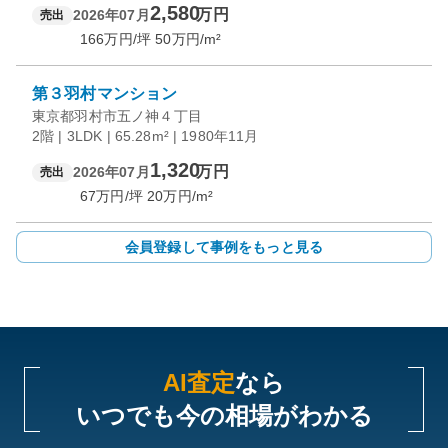
2,580
万円
2026年07月
売出
166
万円/坪
50
万円/m²
第３羽村マンション
東京都羽村市五ノ神４丁目
2階 | 3LDK | 65.28m² | 1980年11月
1,320
万円
2026年07月
売出
67
万円/坪
20
万円/m²
会員登録して事例をもっと見る
AI査定
なら
いつでも今の相場がわかる