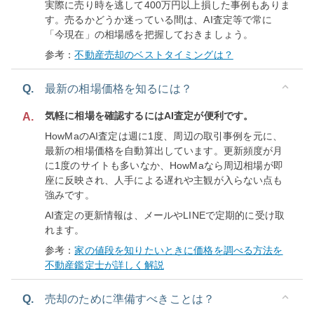
実際に売り時を逃して400万円以上損した事例もありま
す。売るかどうか迷っている間は、AI査定等で常に
「今現在」の相場感を把握しておきましょう。
参考：
不動産売却のベストタイミングは？
Q.
最新の相場価格を知るには？
気軽に相場を確認するにはAI査定が便利です。
A.
HowMaのAI査定は週に1度、周辺の取引事例を元に、
最新の相場価格を自動算出しています。更新頻度が月
に1度のサイトも多いなか、HowMaなら周辺相場が即
座に反映され、人手による遅れや主観が入らない点も
強みです。
AI査定の更新情報は、メールやLINEで定期的に受け取
れます。
参考：
家の値段を知りたいときに価格を調べる方法を
不動産鑑定士が詳しく解説
Q.
売却のために準備すべきことは？