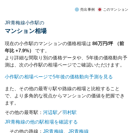
売出事例
このマンション
JR青梅線小作駅の
マンション相場
現在の
小作
駅のマンションの価格相場は
86
万円/坪 （前
年比
+7.9%
）
です。
より詳細な間取り別の価格データや、5年後の価格動向予
測は、次の
小作
駅の相場ページでご確認いただけます。
小作
駅の相場ページで5年後の価格動向予測を見る
また、その他の最寄り駅や路線の相場と比較すること
で、より多角的な視点からマンションの価値を把握でき
ます。
その他の最寄駅：
河辺
駅
／
羽村
駅
JR青梅線
の他の駅相場を確認する
その他の路線：
JR青梅線
、
JR青梅線