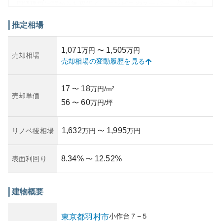
周辺環境は駅からも程近く、コンビニやスーパー、公共施
設が揃っており生活しやすい地域です。近隣には緑地や公
園も多く、子育て環境としても適しています。また、羽村
推定相場
市独特の静かで落ち着いた住環境が魅力です。
資産性については、新築マンションに比べると古さがある
1,071
1,505
万円
〜
万円
ものの、リノベーション次第で資産価値を高めることが可
売却相場
売却相場の変動履歴を見る
能です。ただし、築年数を踏まえると所有リスクとしては
リフォームや修繕の必要性が増す可能性も考慮しなければ
なりません。したがって、長期的な展望をもって管理とメ
17
18
〜
万円/m²
ンテナンスに取り組むことが重要です。
売却単価
56
60
〜
万円/坪
1,632
1,995
リノベ後相場
万円
〜
万円
8.34
%
12.52
%
表面利回り
〜
建物概要
小作台
７−５
東京都
羽村市