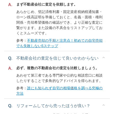
まず不動産会社に査定を依頼します。
A.
あらかじめ、登記済権利書・固定資産税納税通知書・
ローン残高証明を準備しておくと、名義・面積・権利
関係・売却希望価格の確認ができ、より正確な査定に
繋がります。また設備の不具合をリストアップしてお
くとスムーズです。
参考：
不動産売却の手順と注意点！初めての自宅売却
でも失敗しない5ステップ
Q.
不動産会社の査定を信じて良いかわからない
必ず、複数の不動産会社の査定を比較しましょう。
A.
あわせて第三者である専門家や公的な相談窓口に相談
したりすることで多角的なアドバイスを得られます。
参考：
誰にも知られず自宅の相場価格を調べる究極の
方法
Q.
リフォームしてから売ったほうが良い？