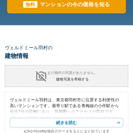
マンションの今の価格を知る
無料
ヴェルドミール羽村の
建物情報
まだ物件の写真がありません。
建物写真を寄稿する
ヴェルドミール羽村は、東京都羽村市に位置する利便性の
高いマンションです。最寄り駅である青梅線の小作駅から
徒歩7分の距離にあり、首都圏へのアクセスが良好です。
1982年に建築されたこのマンションは、鉄筋コンクリート
続きを読む
構造の７階建てで、全96戸が存在します。外観は古さがあ
るものの、堅牢な作りで耐震性が期待できます。
AIがHowMa独自のデータをもとにまとめています