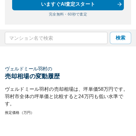
いますぐAI査定スタート
完全無料・60秒で査定
検索
ヴェルドミール羽村
の
売却相場の変動履歴
ヴェルドミール羽村
の売却相場は、坪単価
58
万円です。
羽村市
全体の坪単価と比較すると
24
万円も
低い
水準で
す。
推定価格（万円）