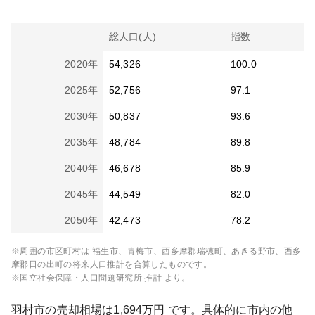
総人口(人)
指数
2020
年
54,326
100.0
2025
年
52,756
97.1
2030
年
50,837
93.6
2035
年
48,784
89.8
2040
年
46,678
85.9
2045
年
44,549
82.0
2050
年
42,473
78.2
※周囲の市区町村は
福生市、青梅市、西多摩郡瑞穂町、あきる野市、西多
摩郡日の出町
の将来人口推計を合算したものです。
※国立社会保障・人口問題研究所 推計 より。
羽村市
の売却相場は
1,694
万円 です。具体的に市内の他