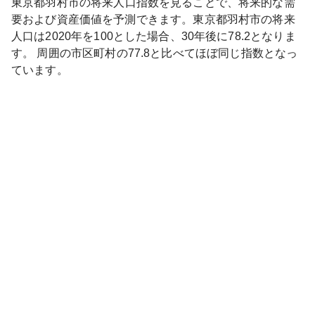
東京都
羽村市
の将来人口指数を見ることで、将来的な需
要および資産価値を予測できます。
東京都
羽村市
の将来
人口は
2020
年を100とした場合、30年後に
78.2
となりま
す。
周囲の市区町村の
77.8
と比べて
ほぼ同じ
指数となっ
ています。