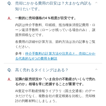
Q.
売却にかかる費用の目安は？大まかな内訳も
知りたいです。
一般的に売却価格の4％程度が目安です。
A.
内訳は仲介手数料、印紙税、抵当権抹消登記費用・ロ
ーン返済手数料（ローンが残っている場合のみ）、譲
渡所得税などです。
各費用の詳細や計算方法、節約方法は次の記事をご覧
ください。
参考：
仲介手数料の計算方法や注意点と、売却にかか
る代表的な4つの費用を解説
Q.
高く売れるタイミングはある？
近隣の販売状況や「いま自分の不動産がいくらで売れ
A.
るのか」相場を常に把握することが重要です。
AI査定や不動産情報ライブラリ（国土交通省）のデー
タだけでなく、複数会社の査定根拠を比較し、売却検
討の判断材料にしましょう。