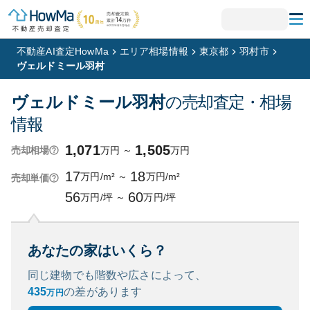
不動産AI査定HowMa
エリア相場情報
東京都
羽村市
ヴェルドミール羽村
ヴェルドミール羽村
の売却査定・相場
情報
1,071
1,505
万円
～
万円
売却相場
17
18
万円/m²
～
万円/m²
売却単価
56
60
万円/坪
～
万円/坪
あなたの家はいくら？
同じ建物でも階数や広さによって、
435
の
差があります
万円