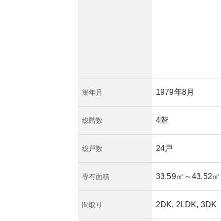
却時の値上がりを見
っているため建物の
模修繕が必要になる
ションの管理体制や
を軽減できます。
1979年8月
築年月
4階
総階数
24戸
総戸数
33.59㎡
～43.52㎡
専有面積
2DK, 2LDK, 3DK
間取り