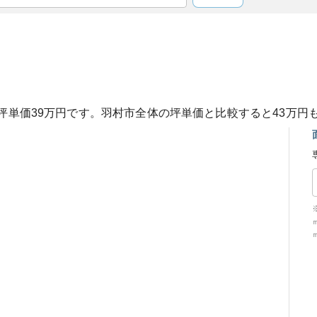
坪単価
39
万円です。
羽村市
全体の坪単価と比較すると
43
万円