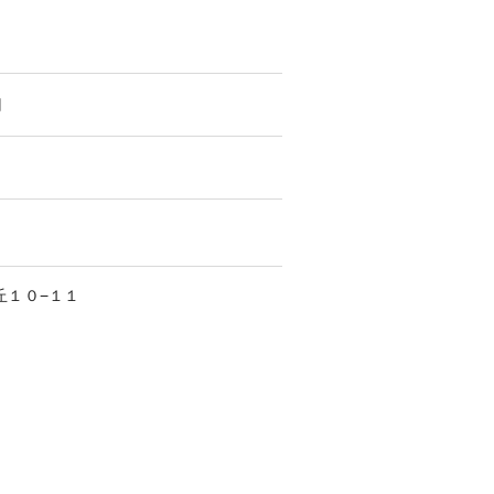
円
丘
１０−１１