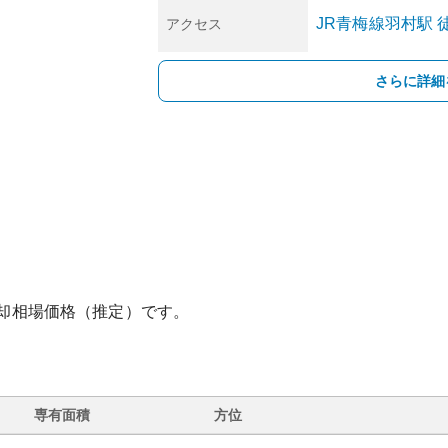
JR青梅線
羽村
駅
徒
アクセス
さらに詳細
却相場価格（推定）です。
専有面積
方位