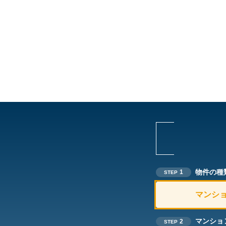
物件の種
1
STEP
マンシ
マンショ
2
STEP