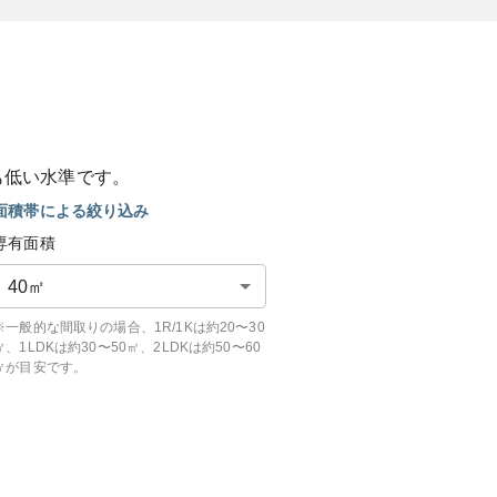
も
低い
水準です。
面積帯による絞り込み
専有面積
40
㎡
※一般的な間取りの場合、1R/1Kは約20〜30
㎡、1LDKは約30〜50㎡、2LDKは約50〜60
㎡が目安です。