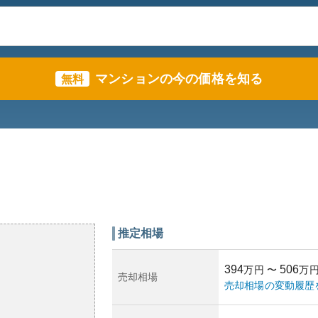
マンションの今の価格を知る
無料
推定相場
394
506
万円
〜
万
売却相場
売却相場の変動履歴