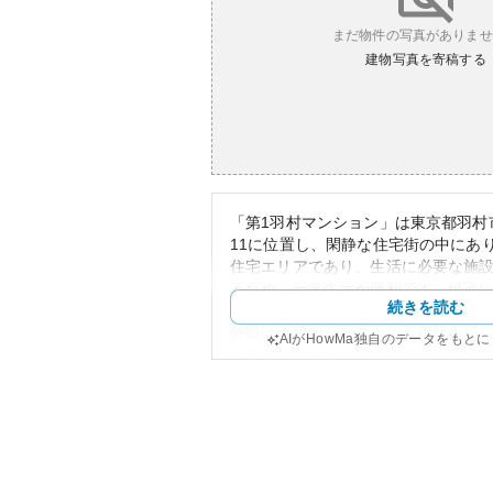
まだ物件の写真がありませ
建物写真を寄稿する
「第1羽村マンション」は東京都羽村市
11に位置し、閑静な住宅街の中にあ
住宅エリアであり、生活に必要な施
るため、日常生活が便利です。付近
続きを読む
ーパーもあり、 子育て世代に好適で
外観は比較的シンプルで、年代を感
AIがHowMa独自のデータをもと
ますが、全体としては落ち着いたデ
す。建物のデザインは一般的で、周
います。
資産性については、都心からはやや
価格帯はリーズナブルであると考え
め、長期的にわたる安定した住まい
れやすい物件です。しかし、土地価