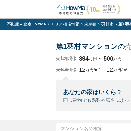
不動産AI査定HowMa
エリア相場情報
東京都
羽村市
第1羽
第1羽村マンション
の
394
506
万円
～
万円
売却相場
12
12
万円/m²
～
万円/m²
売却単価
あなたの家はいくら？
同じ建物でも階数や広さによっ