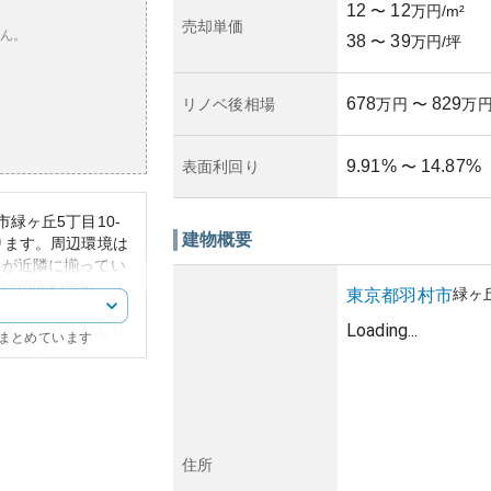
12
12
〜
万円/m²
売却単価
ん。
38
39
〜
万円/坪
678
829
リノベ後相場
万円
〜
万
9.91
%
14.87
%
表面利回り
〜
緑ヶ丘5丁目10-
建物概要
ります。周辺環境は
設が近隣に揃ってい
には公園や学校、ス
緑ヶ
東京都
羽村市
す。
Loading...
じさせる部分があり
にまとめています
ザインとなっていま
りの環境と調和して
距離があるものの、
られます。そのた
を求める方には選ば
住所
格の上昇はあまり期