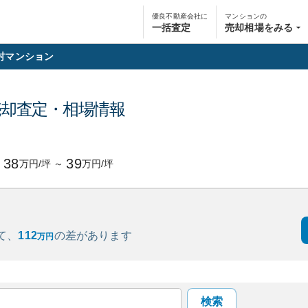
優良不動産会社に
マンションの
一括査定
売却相場をみる
村マンション
売却査定・相場情報
38
39
万円/坪
～
万円/坪
て、
112
の
差があります
万円
検索