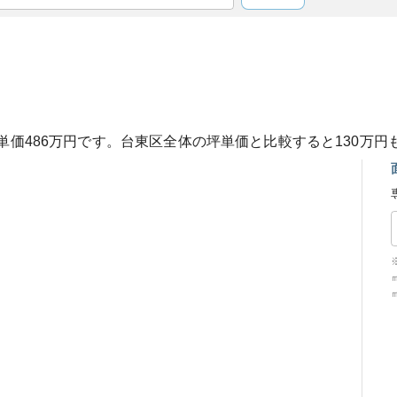
単価
486
万円です。
台東区
全体の坪単価と比較すると
130
万円