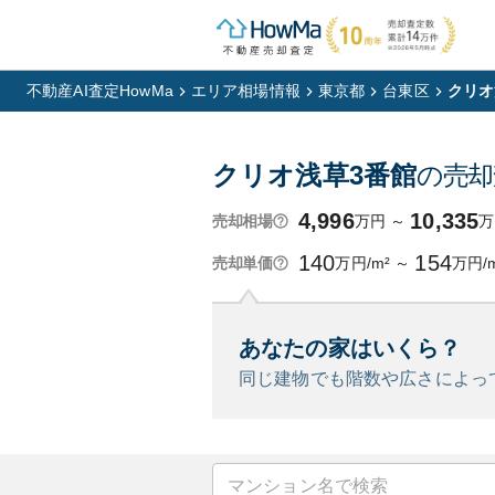
不動産AI査定HowMa
エリア相場情報
東京都
台東区
クリオ
クリオ浅草3番館
の売却
4,996
10,335
万円
～
万
売却相場
140
154
万円/m²
～
万円/
売却単価
あなたの家はいくら？
同じ建物でも階数や広さによっ