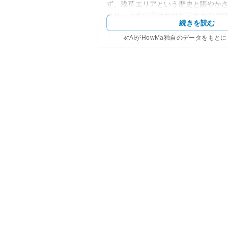
ず、浅草エリアという歴史と賑やか
あり、下町の風情を堪能できるのが
続きを読む
としては、東京スカイツリーや浅草
く、観光面での利便性が高いです。
AIがHowMa独自のデータをもと
食店が充実しており、生活面におい
す。
外観は、近代的なデザインが施され
印象を与えるため、個人の住まいと
資用としても注目されています。資
心地に位置することで地価の安定性
な資産価値の維持・向上も期待され
ら、地震に対する耐久性や災害時の
所有リスクの一部となります。
築年や管理状況については、修繕状
価値に影響を及ぼします。管理が行
将来的な修繕コストが押さえられる
状況の確認が推奨されます。