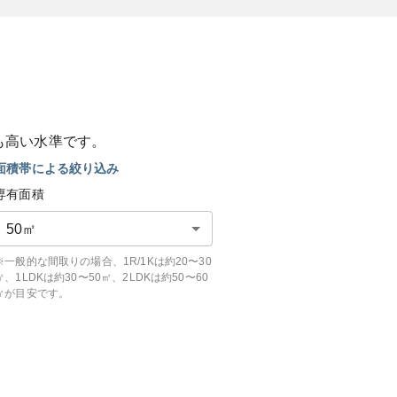
も
高い
水準です。
面積帯による絞り込み
専有面積
50
㎡
※一般的な間取りの場合、1R/1Kは約20〜30
㎡、1LDKは約30〜50㎡、2LDKは約50〜60
㎡が目安です。