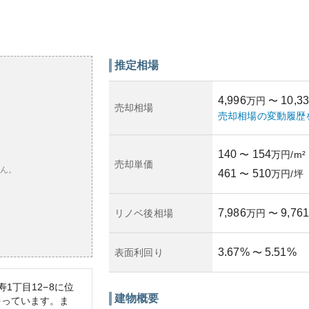
推定相場
4,996
10,3
万円
〜
売却相場
売却相場の変動履歴
140
154
〜
万円/m²
売却単価
ん。
461
510
〜
万円/坪
7,986
9,761
リノベ後相場
万円
〜
3.67
%
5.51
%
表面利回り
〜
1丁目12−8に位
建物概要
持っています。ま