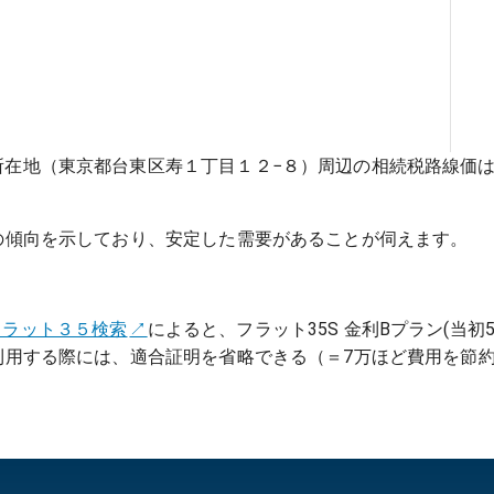
所在地（東京都台東区寿１丁目１２−８）周辺の相続税路線価
の傾向を示しており、安定した需要があることが伺えます。
フラット３５検索
によると、フラット35S 金利Bプラン(当初5
利用する際には、適合証明を省略できる（＝7万ほど費用を節