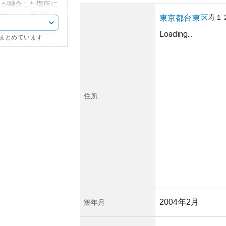
さが融合した場所に
特徴です。周辺環境
寿
１
東京都
台東区
寺へもアクセスが良
Loading...
また、商業施設や飲
にまとめています
ても快適に過ごせま
、スタイリッシュな
してだけでなく、投
産性では、東京の中
が見込まれ、将来的
住所
ます。しかしなが
リスク管理も重要な
況などがマンション
き届いた物件ほど、
ため、定期的な管理
2004年2月
築年月