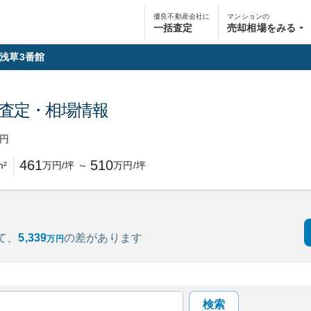
優良不動産会社に
マンションの
一括査定
売却相場をみる
浅草3番館
査定・相場情報
円
461
510
m²
万円/坪
～
万円/坪
て、
5,339
の
差があります
万円
検索