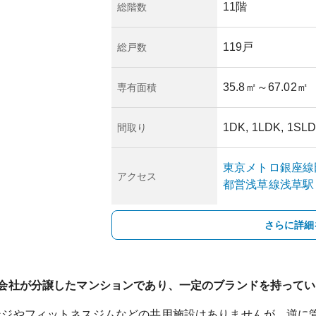
11階
総階数
119戸
総戸数
35.8㎡
～67.02㎡
専有面積
1DK, 1LDK, 1SLD
間取り
東京メトロ銀座線
アクセス
都営浅草線
浅草
駅
さらに詳細
会社が分譲したマンションであり、一定のブランドを持ってい
ンジやフィットネスジムなどの共用施設はありませんが、逆に