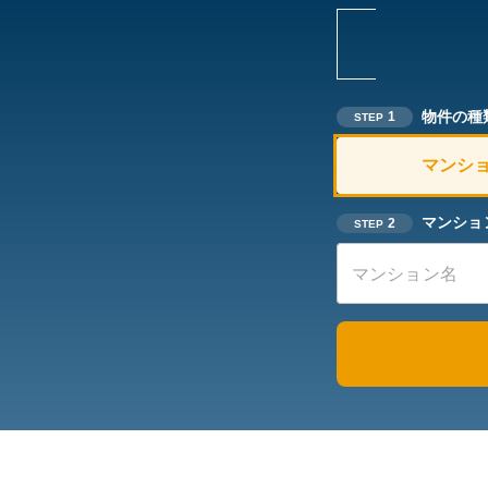
物件の種
1
STEP
マンシ
マンショ
2
STEP