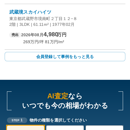
武蔵境スカイハイツ
東京都武蔵野市境南町２丁目１２−８
2階 | 3LDK | 61.11m² | 1977年02月
4,980
万円
2026年08月
売出
269
万円/坪
81
万円/m²
会員登録して事例をもっと見る
AI査定
なら
いつでも今の相場がわかる
物件の種類を選択してください
1
STEP