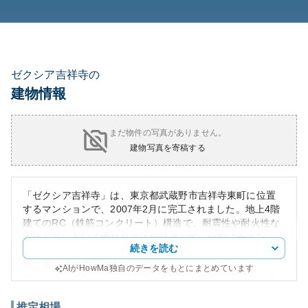
ゼクシア吉祥寺の
建物情報
まだ物件の写真がありません。
建物写真を寄稿する
「ゼクシア吉祥寺」は、東京都武蔵野市吉祥寺東町に位置
するマンションで、2007年2月に完工されました。地上4階
建てのRC（鉄筋コンクリート）構造で、耐震性や耐火性な
ど防災面において優れた設計が特徴です。外観はモダンで
続きを読む
落ち着いたデザインが施されており、吉祥寺の静かな住宅
街に溶け込んでいます。
AIがHowMa独自のデータをもとにまとめています
周辺環境としては、緑豊かで住みやすい地域にあり、吉祥
寺駅から徒歩圏内という便利な立地です。駅周辺にはショ
ッピング施設やカフェ、レストランが多く、利便性が非常
推定相場