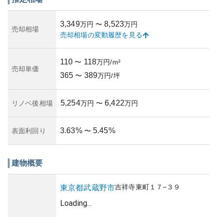
に高いのも魅力的です。近くには井の頭恩賜公園があり、
自然を身近に感じながら生活できます。
3,349
8,523
万円
〜
万円
資産性については、吉祥寺という人気エリアに立地してい
売却相場
売却相場の変動履歴を見る
ることから高く評価され、将来の値上がりも期待されま
す。しかし、築年数が16年を経過していることから、建物
のメンテナンス状況には注目が必要です。所有リスクとし
110
118
〜
万円/m²
ては、災害に強い構造ではあるものの、管理状況に依存す
売却単価
365
389
る資産価値の維持が懸念されます。
〜
万円/坪
5,254
6,422
リノベ後相場
万円
〜
万円
3.63
%
5.45
%
表面利回り
〜
建物概要
吉祥寺東町
１７−３９
東京都
武蔵野市
Loading...