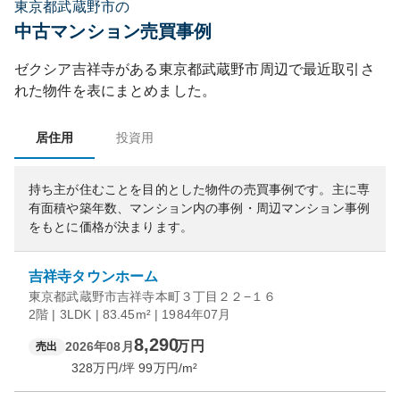
東京都武蔵野市の
中古マンション売買事例
ゼクシア吉祥寺
がある
東京都
武蔵野市
周辺で最近取引さ
れた物件を表にまとめました。
居住用
投資用
持ち主が住むことを目的とした物件の売買事例です。
主に専
有面積や築年数、マンション内の事例・周辺マンション事例
をもとに価格が決まります。
吉祥寺タウンホーム
東京都武蔵野市吉祥寺本町３丁目２２−１６
2階 | 3LDK | 83.45m² | 1984年07月
8,290
万円
2026年08月
売出
328
万円/坪
99
万円/m²