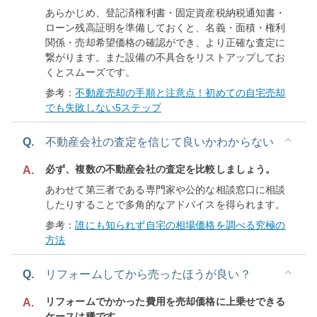
あらかじめ、登記済権利書・固定資産税納税通知書・
ローン残高証明を準備しておくと、名義・面積・権利
関係・売却希望価格の確認ができ、より正確な査定に
繋がります。また設備の不具合をリストアップしてお
くとスムーズです。
参考：
不動産売却の手順と注意点！初めての自宅売却
でも失敗しない5ステップ
Q.
不動産会社の査定を信じて良いかわからない
必ず、複数の不動産会社の査定を比較しましょう。
A.
あわせて第三者である専門家や公的な相談窓口に相談
したりすることで多角的なアドバイスを得られます。
参考：
誰にも知られず自宅の相場価格を調べる究極の
方法
Q.
リフォームしてから売ったほうが良い？
リフォームでかかった費用を売却価格に上乗せできる
A.
ケースは稀です。