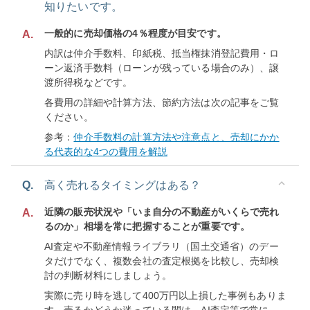
知りたいです。
一般的に売却価格の4％程度が目安です。
A.
内訳は仲介手数料、印紙税、抵当権抹消登記費用・ロ
ーン返済手数料（ローンが残っている場合のみ）、譲
渡所得税などです。
各費用の詳細や計算方法、節約方法は次の記事をご覧
ください。
参考：
仲介手数料の計算方法や注意点と、売却にかか
る代表的な4つの費用を解説
Q.
高く売れるタイミングはある？
近隣の販売状況や「いま自分の不動産がいくらで売れ
A.
るのか」相場を常に把握することが重要です。
AI査定や不動産情報ライブラリ（国土交通省）のデー
タだけでなく、複数会社の査定根拠を比較し、売却検
討の判断材料にしましょう。
実際に売り時を逃して400万円以上損した事例もありま