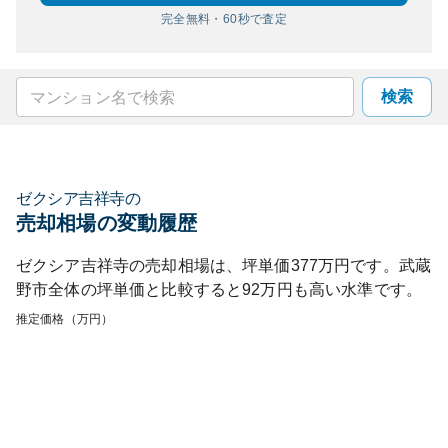
完全無料・60秒で査定
検索
ゼクシア吉祥寺
の
売却相場の変動履歴
ゼクシア吉祥寺
の売却相場は、坪単価
377
万円です。
武蔵
野市
全体の坪単価と比較すると
92
万円も
高い
水準です。
推定価格（万円）