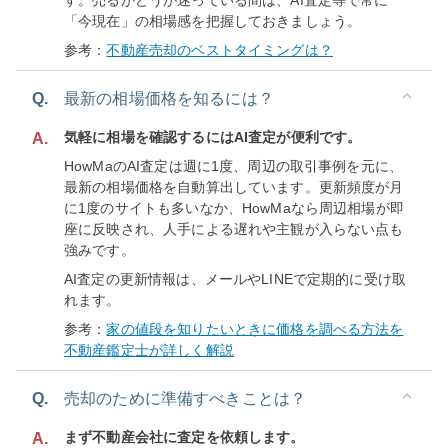
す。売るかどうか迷っている間は、AI査定等で常に
「今現在」の相場感を把握しておきましょう。
参考：
不動産売却のベストタイミングは？
Q.
最新の相場価格を知るには？
気軽に相場を確認するにはAI査定が便利です。
A.
HowMaのAI査定は週に1度、周辺の取引事例を元に、
最新の相場価格を自動算出しています。更新頻度が月
に1度のサイトも多いなか、HowMaなら周辺相場が即
座に反映され、人手による遅れや主観が入らない点も
強みです。
AI査定の更新情報は、メールやLINEで定期的に受け取
れます。
参考：
家の値段を知りたいときに価格を調べる方法を
不動産鑑定士が詳しく解説
Q.
売却のために準備すべきことは？
まず不動産会社に査定を依頼します。
A.