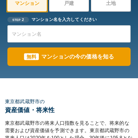
マンション
戸建
土地
マンション名を入力してください
2
STEP
マンションの今の価格を知る
無料
東京都武蔵野市の
資産価値・将来性
東京都
武蔵野市
の将来人口指数を見ることで、将来的な
需要および資産価値を予測できます。
東京都
武蔵野市
の
将来人口は
2020
年を100とした場合、30年後に
105.8
とな