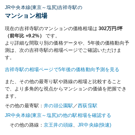
JR中央本線(東京～塩尻)吉祥寺駅の
マンション相場
現在の
吉祥寺
駅のマンションの価格相場は
302
万円/坪
（前年比
+9.2%
）
です。
より詳細な間取り別の価格データや、5年後の価格動向予
測は、次の
吉祥寺
駅の相場ページでご確認いただけま
す。
吉祥寺
駅の相場ページで5年後の価格動向予測を見る
また、その他の最寄り駅や路線の相場と比較すること
で、より多角的な視点からマンションの価値を把握でき
ます。
その他の最寄駅：
井の頭公園
駅
／
西荻窪
駅
JR中央本線(東京～塩尻)
の他の駅相場を確認する
その他の路線：
京王井の頭線
、
JR中央線(快速)