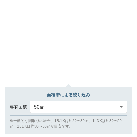
面積帯による絞り込み
専有面積
50
㎡
※一般的な間取りの場合、1R/1Kは約20〜30㎡、1LDKは約30〜50
㎡、2LDKは約50〜60㎡が目安です。