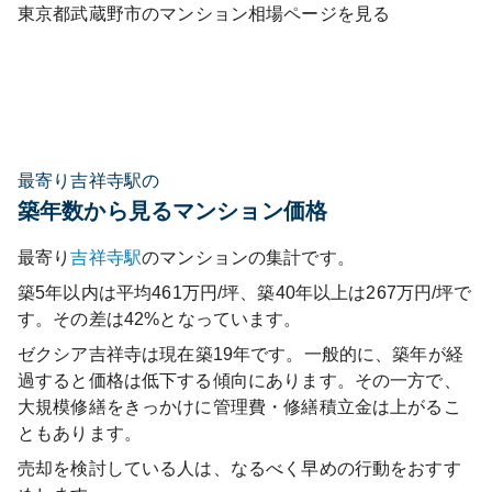
東京都
武蔵野市
のマンション相場ページを見る
最寄り吉祥寺駅の
築年数から見るマンション価格
最寄り
吉祥寺
駅
のマンションの集計です。
築5年以内は平均461万円/坪、築40年以上は267万円/坪で
す。その差は42%となっています。
ゼクシア吉祥寺
は現在築
19
年です。一般的に、築年が経
過すると価格は低下する傾向にあります。その一方で、
大規模修繕をきっかけに管理費・修繕積立金は上がるこ
ともあります。
売却を検討している人は、なるべく早めの行動をおすす