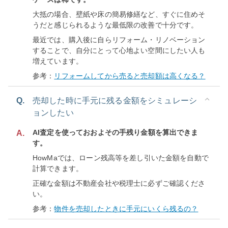
大抵の場合、壁紙や床の簡易修繕など、すぐに住めそ
うだと感じられるような最低限の改善で十分です。
最近では、購入後に自らリフォーム・リノベーション
することで、自分にとって心地よい空間にしたい人も
増えています。
参考：
リフォームしてから売ると売却額は高くなる？
Q.
売却した時に手元に残る金額をシミュレーシ
ョンしたい
AI査定を使っておおよその手残り金額を算出できま
A.
す。
HowMaでは、ローン残高等を差し引いた金額を自動で
計算できます。
正確な金額は不動産会社や税理士に必ずご確認くださ
い。
参考：
物件を売却したときに手元にいくら残るの？