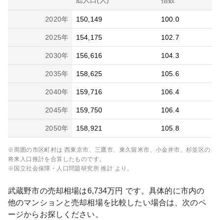
総人口(人)
指数
2020
年
150,149
100.0
2025
年
154,175
102.7
2030
年
156,616
104.3
2035
年
158,625
105.6
2040
年
159,716
106.4
2045
年
159,750
106.4
2050
年
158,921
105.8
※周囲の市区町村は
西東京市、三鷹市、東久留米市、小金井市、杉並区
の
将来人口推計を合算したものです。
※国立社会保障・人口問題研究所 推計 より。
武蔵野市
の売却相場は
6,734
万円 です。具体的に市内の
他のマンションと売却相場を比較したい場合は、次のペ
ージからお探しください。