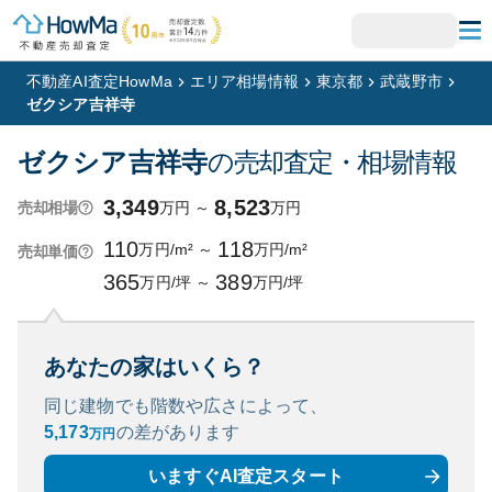
不動産AI査定HowMa
エリア相場情報
東京都
武蔵野市
ゼクシア吉祥寺
ゼクシア吉祥寺
の売却査定・相場情報
3,349
8,523
万円
～
万円
売却相場
110
118
万円/m²
～
万円/m²
売却単価
365
389
万円/坪
～
万円/坪
あなたの家はいくら？
同じ建物でも階数や広さによって、
5,173
の
差があります
万円
いますぐAI査定スタート