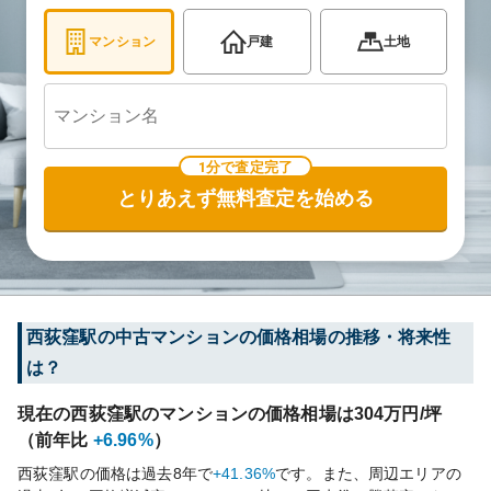
マンション
戸建
土地
1分で査定完了
とりあえず無料査定を始める
西荻窪
駅の中古マンションの価格相場の推移・将来性
は？
現在の
西荻窪
駅のマンションの価格相場は
304
万円/坪
（前年比
+6.96%
）
西荻窪
駅の価格は過去
8
年で
+41.36%
です。
また、周辺エリアの