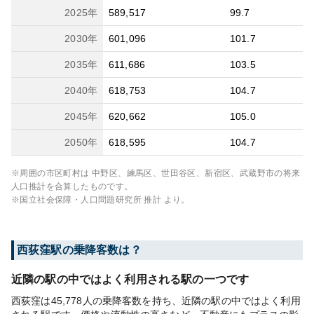
2025
年
589,517
99.7
2030
年
601,096
101.7
2035
年
611,686
103.5
2040
年
618,753
104.7
2045
年
620,662
105.0
2050
年
618,595
104.7
※周囲の市区町村は
中野区、練馬区、世田谷区、新宿区、武蔵野市
の将来
人口推計を合算したものです。
※国立社会保障・人口問題研究所 推計 より。
西荻窪
駅の乗降客数は？
近隣の駅の中ではよく利用される駅の一つです
西荻窪は45,778人の乗降客数を持ち、近隣の駅の中ではよく利用