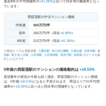
過去
8
年の平均増減率の
+41.28%
と比べて
同水準の
騰落率となっ
ています。
西荻窪
駅の中古マンション価格
坪単価
304
万円/坪
前年
284
万円/坪
（現在
+6.96%
）
8
年前
215
万円/坪
（現在
+41.36%
）
※周辺エリアは
西荻窪
駅
三鷹台
駅
井の頭公園
駅
久我山
駅
吉祥寺
駅
荻
窪
駅
富士見ヶ丘
駅
上井草
駅
上石神井
駅
高井戸
駅
井荻
駅
のデータを集
計したものです
5年後の
西荻窪
駅のマンションの価格動向は
+18.53%
直近数年の状況が今後も続く場合、
西荻窪
駅のマンション相場
は、5年後
+18.53%
になると予想されます。周辺エリアの平均増
減率が
+18.26%
に比べると
同水準の
増減率となっています。