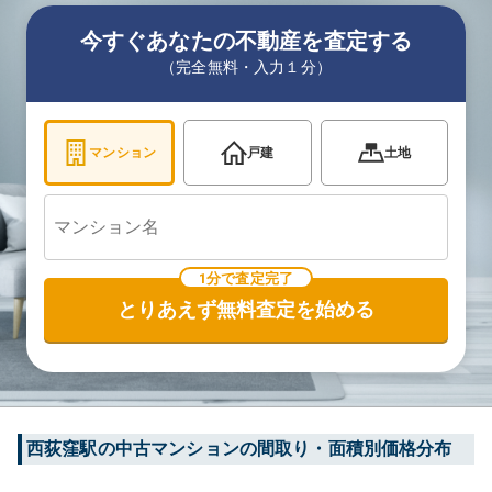
今すぐあなたの不動産を査定する
（完全無料・入力１分）
マンション
戸建
土地
1分で査定完了
とりあえず無料査定を始める
西荻窪
駅の中古マンションの間取り・面積別価格分布