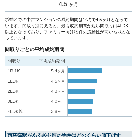
4.5
ヶ月
杉並区での中古マンションの成約期間は平均で4.5ヶ月となって
います。間取り別に見ると、最も成約期間が短い間取りは4LDK
以上となっており、ファミリー向け物件の流動性が高い地域とな
っています。
間取りごとの平均成約期間
間取り
平均成約期間
1R 1K
5.4
ヶ月
1LDK
4.5
ヶ月
2LDK
4.3
ヶ月
3LDK
4.0
ヶ月
4LDK以上
3.8
ヶ月
西荻窪
駅がある
杉並区
の物件はどのくらい値下げす