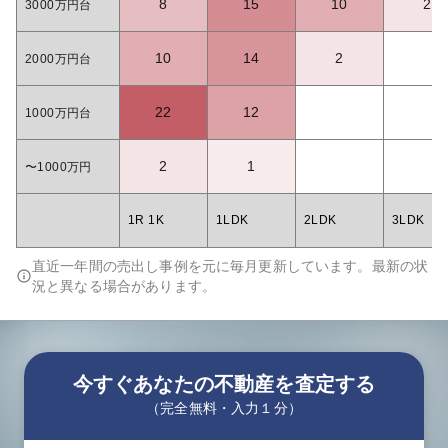
8
15
10
2
3000万円台
10
14
2
2000万円台
22
12
1000万円台
2
1
〜1000万円
1R 1K
1LDK
2LDK
3LDK
直近一年間の売出し事例を元に毎月更新しています。最新の状
況と異なる場合があります。
今すぐあなたの不動産を査定する
（完全無料・入力１分）