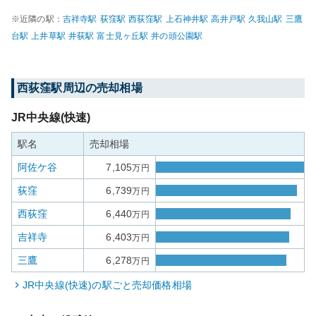
※近隣の駅：
吉祥寺
駅
荻窪
駅
西荻窪
駅
上石神井
駅
高井戸
駅
久我山
駅
三鷹
台
駅
上井草
駅
井荻
駅
富士見ヶ丘
駅
井の頭公園
駅
西荻窪
駅周辺の売却相場
JR中央線(快速)
駅名
売却相場
阿佐ケ谷
7,105
万円
荻窪
6,739
万円
西荻窪
6,440
万円
吉祥寺
6,403
万円
三鷹
6,278
万円
JR中央線(快速)
の駅ごと売却価格相場