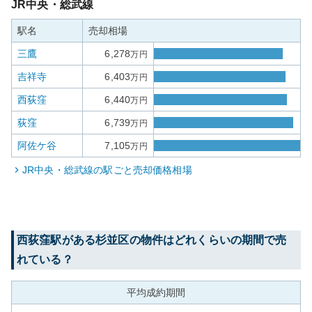
JR中央・総武線
駅名
売却相場
三鷹
6,278
万円
吉祥寺
6,403
万円
西荻窪
6,440
万円
荻窪
6,739
万円
阿佐ケ谷
7,105
万円
JR中央・総武線
の駅ごと売却価格相場
西荻窪
駅がある
杉並区
の物件はどれくらいの期間で売
れている？
平均成約期間