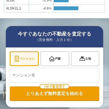
3LDK
-2.9
%
4LDK以上
-4.8
%
今すぐあなたの不動産を査定する
（完全無料・入力１分）
マンション
戸建
土地
1分で査定完了
とりあえず無料査定を始める