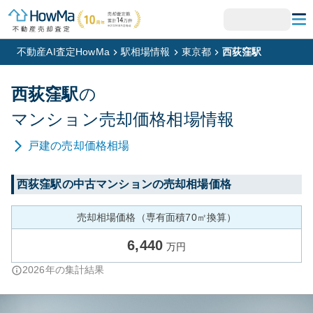
不動産AI査定HowMa
駅相場情報
東京都
西荻窪駅
西荻窪
駅
の
マンション
売却価格相場情報
戸建
の売却価格相場
西荻窪
駅の中古マンションの売却相場価格
売却相場価格（専有面積70㎡換算）
6,440
万円
2026
年の集計結果