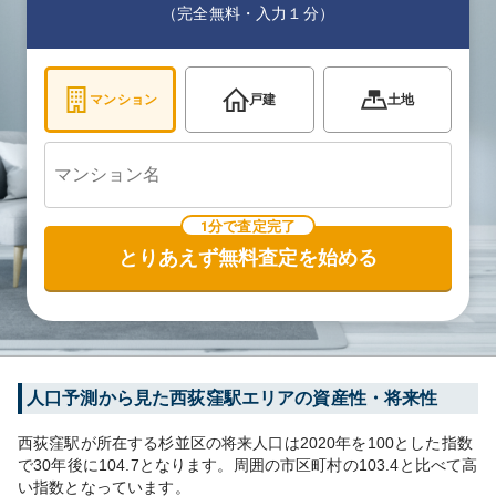
（完全無料・入力１分）
マンション
戸建
土地
1分で査定完了
とりあえず無料査定を始める
人口予測から見た
西荻窪
駅エリアの資産性・将来性
西荻窪
駅が所在する
杉並区
の将来人口は
2020
年を100とした指数
で30年後に
104.7
となります。
周囲の市区町村の
103.4
と比べて
高
い
指数となっています。