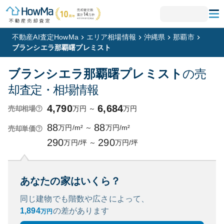
不動産AI査定HowMa
エリア相場情報
沖縄県
那覇市
ブランシエラ那覇曙プレミスト
ブランシエラ那覇曙プレミスト
の売
却査定・相場情報
4,790
6,684
万円
～
万円
売却相場
88
88
万円/m²
～
万円/m²
売却単価
290
290
万円/坪
～
万円/坪
あなたの家はいくら？
同じ建物でも階数や広さによって、
1,894
の
差があります
万円