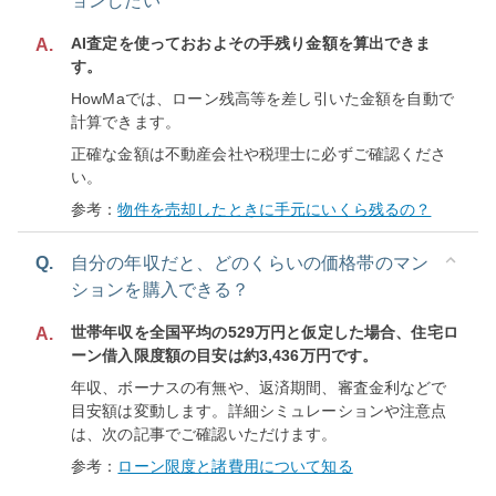
ョンしたい
AI査定を使っておおよその手残り金額を算出できま
A.
す。
HowMaでは、ローン残高等を差し引いた金額を自動で
計算できます。
正確な金額は不動産会社や税理士に必ずご確認くださ
い。
参考：
物件を売却したときに手元にいくら残るの？
Q.
自分の年収だと、どのくらいの価格帯のマン
ションを購入できる？
世帯年収を全国平均の529万円と仮定した場合、住宅ロ
A.
ーン借入限度額の目安は約3,436万円です。
年収、ボーナスの有無や、返済期間、審査金利などで
目安額は変動します。詳細シミュレーションや注意点
は、次の記事でご確認いただけます。
参考：
ローン限度と諸費用について知る