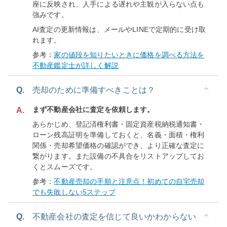
座に反映され、人手による遅れや主観が入らない点も
強みです。
AI査定の更新情報は、メールやLINEで定期的に受け取
れます。
参考：
家の値段を知りたいときに価格を調べる方法を
不動産鑑定士が詳しく解説
Q.
売却のために準備すべきことは？
まず不動産会社に査定を依頼します。
A.
あらかじめ、登記済権利書・固定資産税納税通知書・
ローン残高証明を準備しておくと、名義・面積・権利
関係・売却希望価格の確認ができ、より正確な査定に
繋がります。また設備の不具合をリストアップしてお
くとスムーズです。
参考：
不動産売却の手順と注意点！初めての自宅売却
でも失敗しない5ステップ
Q.
不動産会社の査定を信じて良いかわからない