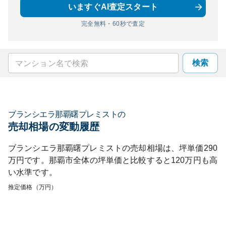
いますぐAI査定スタート
完全無料・60秒で査定
検索
ブランシエラ那覇曙プレミスト
の
売却相場の変動履歴
ブランシエラ那覇曙プレミスト
の売却相場は、坪単価
290
万円です。
那覇市
全体の坪単価と比較すると
120
万円も
高
い
水準です。
推定価格（万円）