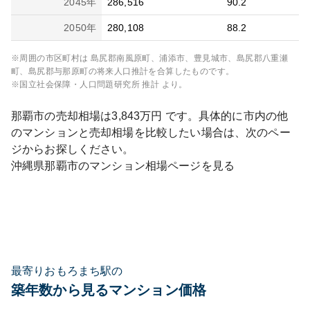
2045
年
286,516
90.2
2050
年
280,108
88.2
※周囲の市区町村は
島尻郡南風原町、浦添市、豊見城市、島尻郡八重瀬
町、島尻郡与那原町
の将来人口推計を合算したものです。
※国立社会保障・人口問題研究所 推計 より。
那覇市
の売却相場は
3,843
万円 です。具体的に市内の他
のマンションと売却相場を比較したい場合は、次のペー
ジからお探しください。
沖縄県
那覇市
のマンション相場ページを見る
最寄りおもろまち駅の
築年数から見るマンション価格