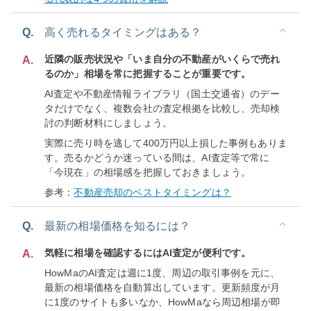
Q.
高く売れるタイミングはある？
近隣の販売状況や「いま自分の不動産がいくらで売れ
A.
るのか」相場を常に把握することが重要です。
AI査定や不動産情報ライブラリ（国土交通省）のデー
タだけでなく、複数会社の査定根拠を比較し、売却検
討の判断材料にしましょう。
実際に売り時を逃して400万円以上損した事例もありま
す。売るかどうか迷っている間は、AI査定等で常に
「今現在」の相場感を把握しておきましょう。
参考：
不動産売却のベストタイミングは？
Q.
最新の相場価格を知るには？
気軽に相場を確認するにはAI査定が便利です。
A.
HowMaのAI査定は週に1度、周辺の取引事例を元に、
最新の相場価格を自動算出しています。更新頻度が月
に1度のサイトも多いなか、HowMaなら周辺相場が即