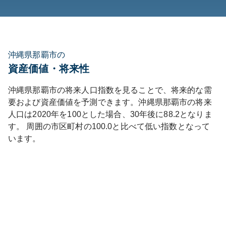
沖縄県那覇市の
資産価値・将来性
沖縄県
那覇市
の将来人口指数を見ることで、将来的な需
要および資産価値を予測できます。
沖縄県
那覇市
の将来
人口は
2020
年を100とした場合、30年後に
88.2
となりま
す。
周囲の市区町村の
100.0
と比べて
低い
指数となって
います。