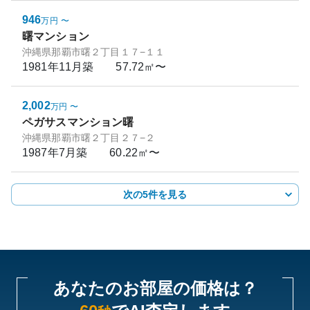
946
万円
〜
曙マンション
沖縄県那覇市曙２丁目１７−１１
1981年11月
築
57.72㎡〜
2,002
万円
〜
ペガサスマンション曙
沖縄県那覇市曙２丁目２７−２
1987年7月
築
60.22㎡〜
次の5件を見る
あなたのお部屋の価格は？