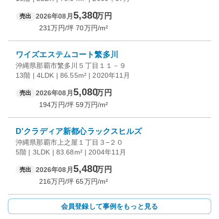
5,380
万円
2026年08月
売出
231
万円/坪
70
万円/m²
ワイズエステムコート繁多川
沖縄県那覇市繁多川５丁目１１－９
13階 | 4LDK | 86.55m² | 2020年11月
5,080
万円
2026年08月
売出
194
万円/坪
59
万円/m²
D'クラディア新都心ラックスヒルズ
沖縄県那覇市上之屋１丁目３−２０
5階 | 3LDK | 83.68m² | 2004年11月
5,480
万円
2026年08月
売出
216
万円/坪
65
万円/m²
会員登録して事例をもっと見る