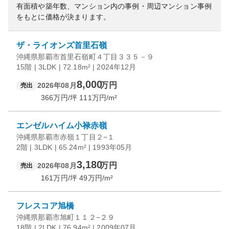
有面積や築年数、マンション内の事例・周辺マンション事例
をもとに価格が決まります。
ザ・ライオンズ首里石嶺
沖縄県那覇市首里石嶺町４丁目３３５－９
15階 | 3LDK | 72.18m² | 2024年12月
8,000
万円
2026年08月
売出
366
万円/坪
111
万円/m²
エンゼルハイム小禄赤嶺
沖縄県那覇市赤嶺１丁目２−１
2階 | 3LDK | 65.24m² | 1993年05月
3,180
万円
2026年08月
売出
161
万円/坪
49
万円/m²
フレスコア旭橋
沖縄県那覇市旭町１１２−２９
18階 | 2LDK | 76.94m² | 2009年07月