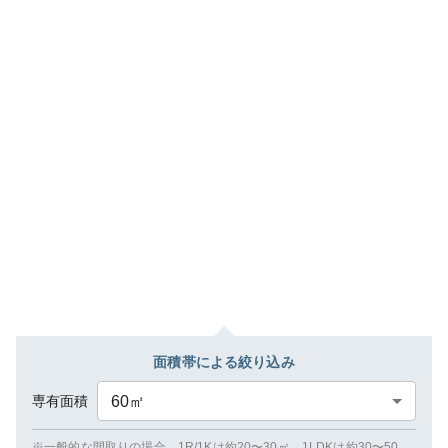
面積帯による絞り込み
専有面積
60
㎡
※一般的な間取りの場合、1R/1Kは約20〜30㎡、1LDKは約30〜50