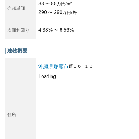
88
88
〜
万円/m²
売却単価
290
290
〜
万円/坪
4.38
%
6.56
%
表面利回り
〜
建物概要
曙
１６−１６
沖縄県
那覇市
Loading...
住所