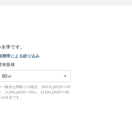
い
水準です。
面積帯による絞り込み
専有面積
80
㎡
※一般的な間取りの場合、1R/1Kは約20〜30
㎡、1LDKは約30〜50㎡、2LDKは約50〜60
㎡が目安です。