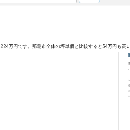
価
224
万円です。
那覇市
全体の坪単価と比較すると
54
万円も
高