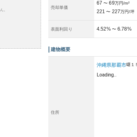
67
69
〜
万円/m²
売却単価
ん。
221
227
〜
万円/坪
4.52
%
6.78
%
表面利回り
〜
建物概要
曙
１
沖縄県
那覇市
Loading...
住所