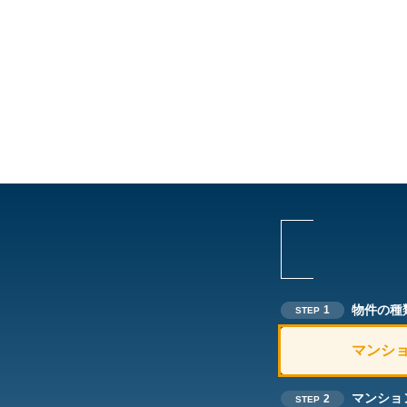
物件の種
1
STEP
マンシ
マンショ
2
STEP