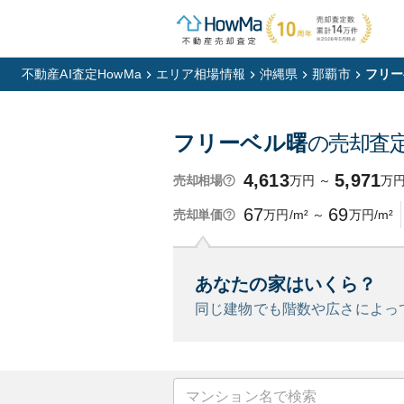
不動産AI査定HowMa
エリア相場情報
沖縄県
那覇市
フリー
フリーベル曙
の売却査
4,613
5,971
万円
～
万
売却相場
67
69
万円/m²
～
万円/m²
売却単価
あなたの家はいくら？
同じ建物でも階数や広さによっ