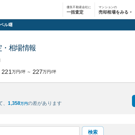
優良不動産会社に
マンションの
一括査定
売却相場をみる
ベル曙
定・相場情報
円
221
227
万円/坪
～
万円/坪
て、
1,358
の
差があります
万円
検索