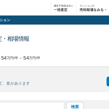
優良不動産会社に
マンションの
一括査定
売却相場をみる
ション
定・相場情報
54
54
万円/坪
～
万円/坪
て、
差があります
検索