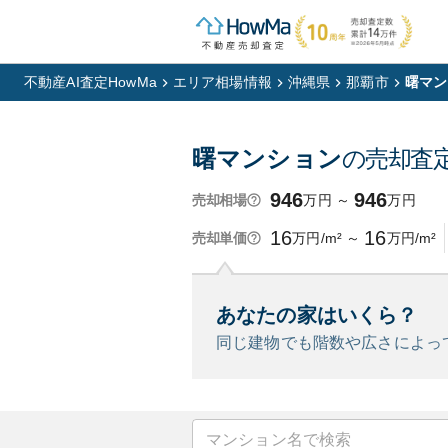
不動産AI査定HowMa
エリア相場情報
沖縄県
那覇市
曙マン
曙マンション
の売却査
946
946
万円
～
万円
売却相場
16
16
万円/m²
～
万円/m²
売却単価
あなたの家はいくら？
同じ建物でも階数や広さによっ