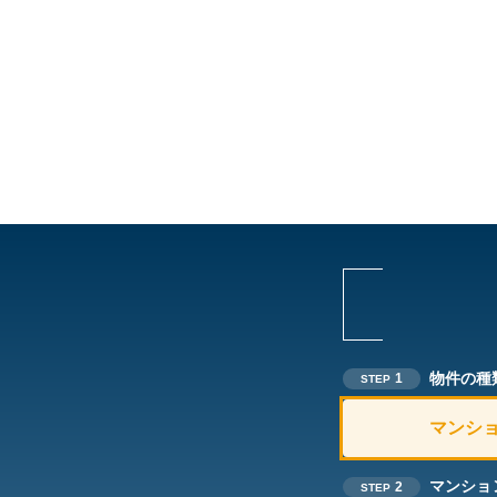
物件の種
1
STEP
マンシ
マンショ
2
STEP