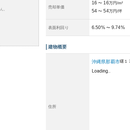
16
16
〜
万円/m²
売却単価
ん。
54
54
〜
万円/坪
6.50
%
9.74
%
表面利回り
〜
建物概要
曙
１
沖縄県
那覇市
Loading...
住所