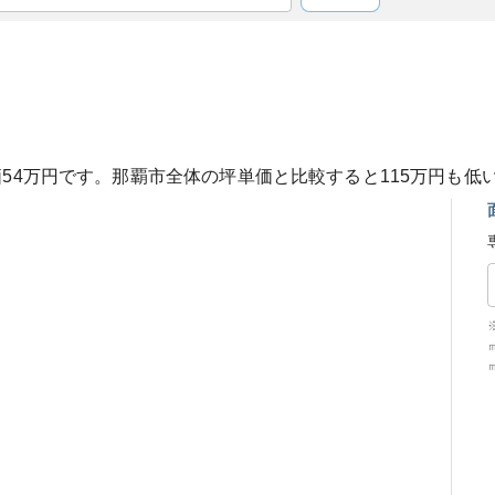
価
54
万円です。
那覇市
全体の坪単価と比較すると
115
万円も
低