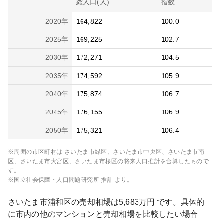
総人口(人)
指数
2020
年
164,822
100.0
2025
年
169,225
102.7
2030
年
172,271
104.5
2035
年
174,592
105.9
2040
年
175,874
106.7
2045
年
176,155
106.9
2050
年
175,321
106.4
※周囲の市区町村は
さいたま市緑区、さいたま市中央区、さいたま市南
区、さいたま市大宮区、さいたま市桜区
の将来人口推計を合算したもので
す。
※国立社会保障・人口問題研究所 推計 より。
さいたま市浦和区
の売却相場は
5,683
万円 です。具体的
に市内の他のマンションと売却相場を比較したい場合