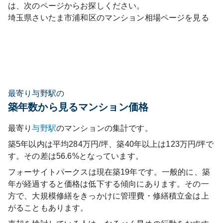
は、次のページからお探しください。
埼玉県
さいたま市浦和区
のマンション相場ページを見る
最寄り与野駅の
築年数から見るマンション価格
最寄り
与野
駅
のマンションの集計です。
築5年以内は平均284万円/坪、築40年以上は123万円/坪で
す。その差は56.6%となっています。
フォーサイトパークス
は現在築
19
年です。一般的に、築
年が経過すると価格は低下する傾向にあります。その一
方で、大規模修繕をきっかけに管理費・修繕積立金は上
がることもあります。