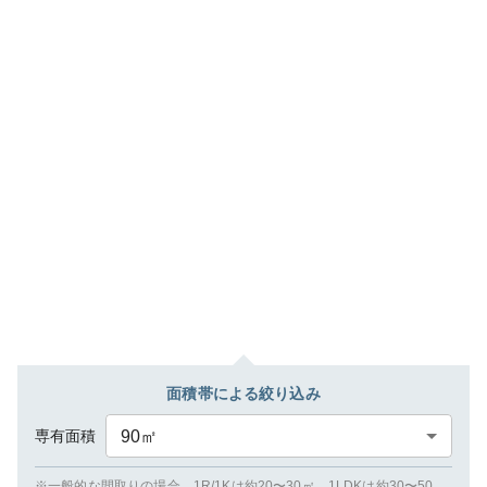
面積帯による絞り込み
専有面積
90
㎡
※一般的な間取りの場合、1R/1Kは約20〜30㎡、1LDKは約30〜50