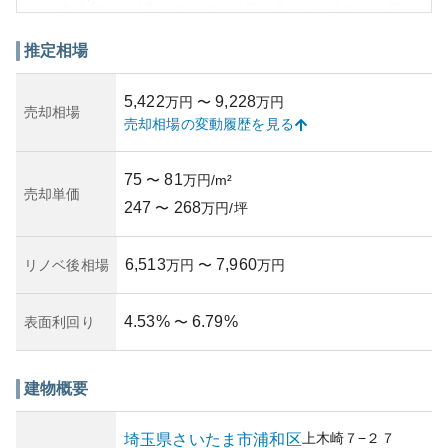
く、教育施設や大型スーパーが近隣に多くあります。公園
も数多く点在しており、住環境は充実しています。一方、
地域内の再開発も進行しており、将来的な資産価値の上昇
推定相場
が期待されます。
**外観**はやや落ち着いたグレー系の配色により、シンプル
5,422
9,228
万円
〜
万円
で洗練されたデザインが特徴です。一方で、物件のメンテ
売却相場
売却相場の変動履歴を見る
ナンスが適切に行われていることから外観の美しさが保た
れています。
**資産性**について、立地の良さと建物の質の高さから一定
75
81
〜
万円/m²
の期待ができます。さいたま市内での住宅需要は安定して
売却単価
247
268
おり、特にこのような利便性の高い地区のマンションは支
〜
万円/坪
持を集める傾向にあります。再開発による地域価値の向上
もポイントです。
6,513
7,960
リノベ後相場
万円
〜
万円
**所有リスク**として考えられるのは、地価変動や災害リス
クです。しかし、所在地域はそのリスクが比較的低いとさ
れています。管理状況もしっかりしており、この面では安
4.53
%
6.79
%
表面利回り
〜
心感があります。購入を検討する際には、近年の賃料動向
や修繕積立金の適正さを確認することが望まれます。
建物概要
上木崎
７−２７
埼玉県
さいたま市浦和区