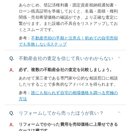
あらかじめ、登記済権利書・固定資産税納税通知書・
ローン残高証明を準備しておくと、名義・面積・権利
関係・売却希望価格の確認ができ、より正確な査定に
繋がります。また設備の不具合をリストアップしてお
くとスムーズです。
参考：
不動産売却の手順と注意点！初めての自宅売却
でも失敗しない5ステップ
Q.
不動産会社の査定を信じて良いかわからない
必ず、複数の不動産会社の査定を比較しましょう。
A.
あわせて第三者である専門家や公的な相談窓口に相談
したりすることで多角的なアドバイスを得られます。
参考：
誰にも知られず自宅の相場価格を調べる究極の
方法
Q.
リフォームしてから売ったほうが良い？
リフォームでかかった費用を売却価格に上乗せできる
A.
ケースは稀です。