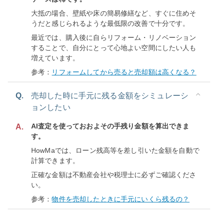
大抵の場合、壁紙や床の簡易修繕など、すぐに住めそ
うだと感じられるような最低限の改善で十分です。
最近では、購入後に自らリフォーム・リノベーション
することで、自分にとって心地よい空間にしたい人も
増えています。
参考：
リフォームしてから売ると売却額は高くなる？
Q.
売却した時に手元に残る金額をシミュレーシ
ョンしたい
AI査定を使っておおよその手残り金額を算出できま
A.
す。
HowMaでは、ローン残高等を差し引いた金額を自動で
計算できます。
正確な金額は不動産会社や税理士に必ずご確認くださ
い。
参考：
物件を売却したときに手元にいくら残るの？