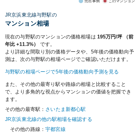
売出事例
このマンション
JR京浜東北線与野駅の
マンション相場
現在の
与野
駅のマンションの価格相場は
195
万円/坪 （前
年比
+11.3%
）
です。
より詳細な間取り別の価格データや、5年後の価格動向予
測は、次の
与野
駅の相場ページでご確認いただけます。
与野
駅の相場ページで5年後の価格動向予測を見る
また、その他の最寄り駅や路線の相場と比較すること
で、より多角的な視点からマンションの価値を把握でき
ます。
その他の最寄駅：
さいたま新都心
駅
JR京浜東北線
の他の駅相場を確認する
その他の路線：
宇都宮線