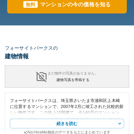
マンションの今の価格を知る
無料
フォーサイトパークスの
建物情報
まだ物件の写真がありません。
建物写真を寄稿する
フォーサイトパークスは、埼玉県さいたま市浦和区上木崎
に位置するマンションで、2007年2月に竣工された比較的新
しい物件です。この地上15階建て、全140戸のマンション
は、RC（鉄筋コンクリート）構造を採用しており、耐震性
続きを読む
や耐久性に優れています。
**周辺環境**に関しては、浦和駅から徒歩圏内で利便性が高
AIがHowMa独自のデータをもとにまとめています