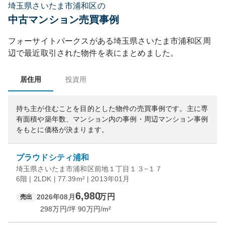
埼玉県さいたま市浦和区の
中古マンション売買事例
フォーサイトパークス
がある
埼玉県
さいたま市浦和区
周
辺で最近取引された物件を表にまとめました。
居住用
投資用
持ち主が住むことを目的とした物件の売買事例です。
主に専
有面積や築年数、マンション内の事例・周辺マンション事例
をもとに価格が決まります。
プラウドシティ浦和
埼玉県さいたま市浦和区前地１丁目１３−１７
6階 | 2LDK | 77.39m² | 2013年01月
6,980
万円
2026年08月
売出
298
万円/坪
90
万円/m²