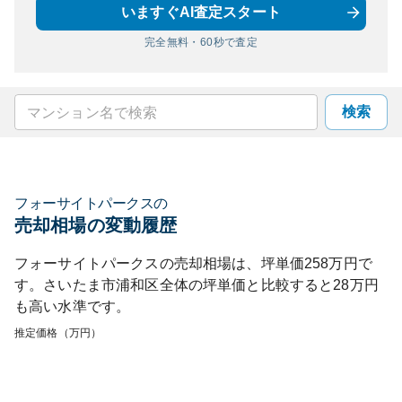
いますぐAI査定スタート
完全無料・60秒で査定
検索
フォーサイトパークス
の
売却相場の変動履歴
フォーサイトパークス
の売却相場は、坪単価
258
万円で
す。
さいたま市浦和区
全体の坪単価と比較すると
28
万円
も
高い
水準です。
推定価格（万円）