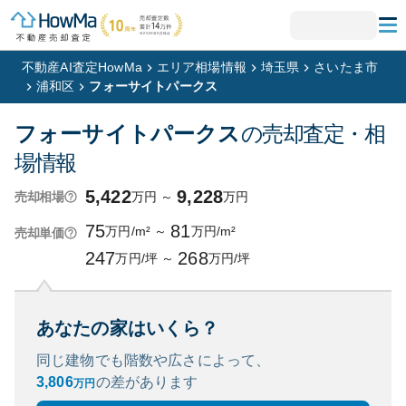
不動産AI査定HowMa
エリア相場情報
埼玉県
さいたま市
浦和区
フォーサイトパークス
フォーサイトパークス
の売却査定・相
場情報
5,422
9,228
万円
～
万円
売却相場
75
81
万円/m²
～
万円/m²
売却単価
247
268
万円/坪
～
万円/坪
あなたの家はいくら？
同じ建物でも階数や広さによって、
3,806
の
差があります
万円