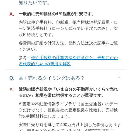
知りたいです。
一般的に売却価格の4％程度が目安です。
A.
内訳は仲介手数料、印紙税、抵当権抹消登記費用・ロ
ーン返済手数料（ローンが残っている場合のみ）、譲
渡所得税などです。
各費用の詳細や計算方法、節約方法は次の記事をご覧
ください。
参考：
仲介手数料の計算方法や注意点と、売却にかか
る代表的な4つの費用を解説
Q.
高く売れるタイミングはある？
近隣の販売状況や「いま自分の不動産がいくらで売れ
A.
るのか」相場を常に把握することが重要です。
AI査定や不動産情報ライブラリ（国土交通省）のデー
タだけでなく、複数会社の査定根拠を比較し、売却検
討の判断材料にしましょう。
実際に売り時を逃して400万円以上損した事例もありま
す。売るかどうか迷っている間は、AI査定等で常に