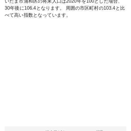
いたま市浦和区
の将来人口は
2020
年を100とした場合、
30年後に
106.4
となります。
周囲の市区町村の
103.4
と比
べて
高い
指数となっています。