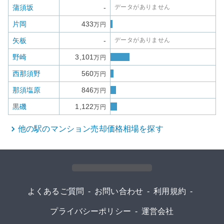
蒲須坂
-
データがありません
片岡
433
万円
矢板
-
データがありません
野崎
3,101
万円
西那須野
560
万円
那須塩原
846
万円
黒磯
1,122
万円
他の駅の
マンション
売却価格相場を探す
よくあるご質問
-
お問い合わせ
-
利用規約
-
プライバシーポリシー
-
運営会社