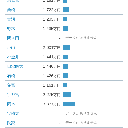
東鷲宮
1,251
万円
栗橋
1,722
万円
古河
1,293
万円
野木
1,435
万円
間々田
-
データがありません
小山
2,001
万円
小金井
1,441
万円
自治医大
1,446
万円
石橋
1,426
万円
雀宮
1,161
万円
宇都宮
2,275
万円
岡本
3,377
万円
宝積寺
-
データがありません
氏家
-
データがありません