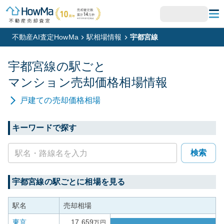
不動産AI査定HowMa
駅相場情報
宇都宮線
宇都宮線
の駅ごと
マンション
売却価格相場情報
戸建て
の売却価格相場
キーワードで探す
検索
宇都宮線
の駅ごとに相場を見る
駅名
売却相場
東京
17,659
万円