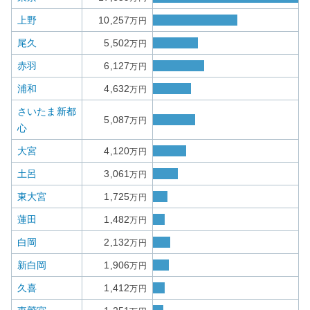
上野
10,257
万円
尾久
5,502
万円
赤羽
6,127
万円
浦和
4,632
万円
さいたま新都
5,087
万円
心
大宮
4,120
万円
土呂
3,061
万円
東大宮
1,725
万円
蓮田
1,482
万円
白岡
2,132
万円
新白岡
1,906
万円
久喜
1,412
万円