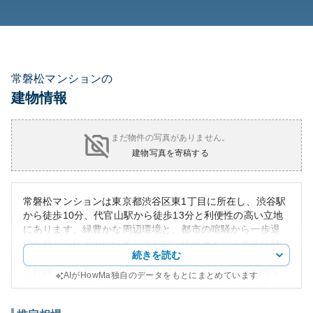
常磐松マンションの
建物情報
まだ物件の写真がありません。
建物写真を寄稿する
常磐松マンションは東京都渋谷区東1丁目に所在し、渋谷駅
から徒歩10分、代官山駅から徒歩13分と利便性の高い立地
にあります。緑豊かな周辺環境と、都市の喧騒から一歩退
いた静かな住宅街に位置しており、住環境として非常に魅
続きを読む
力的です。このマンションは、上品さと快適さを兼ね備え
た外観で、低層のデザインが住む人に落ち着きと安心感を
AIがHowMa独自のデータをもとにまとめています
与えます。資産性については、渋谷区というブランド力あ
るエリアに位置しているため、地価の安定や上昇が期待さ