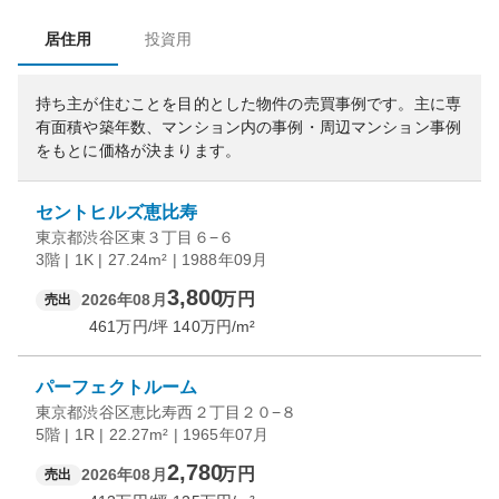
居住用
投資用
持ち主が住むことを目的とした物件の売買事例です。
主に専
有面積や築年数、マンション内の事例・周辺マンション事例
をもとに価格が決まります。
セントヒルズ恵比寿
東京都渋谷区東３丁目６−６
3階 | 1K | 27.24m² | 1988年09月
3,800
万円
2026年08月
売出
461
万円/坪
140
万円/m²
パーフェクトルーム
東京都渋谷区恵比寿西２丁目２０−８
5階 | 1R | 22.27m² | 1965年07月
2,780
万円
2026年08月
売出