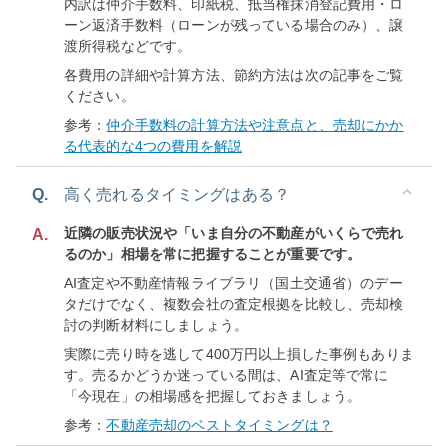
内訳は仲介手数料、印紙税、抵当権抹消登記費用・ロ
ーン返済手数料（ローンが残っている場合のみ）、譲
渡所得税などです。
各費用の詳細や計算方法、節約方法は次の記事をご覧
ください。
参考：
仲介手数料の計算方法や注意点と、売却にかか
る代表的な4つの費用を解説
Q.
高く売れるタイミングはある？
近隣の販売状況や「いま自分の不動産がいくらで売れ
A.
るのか」相場を常に把握することが重要です。
AI査定や不動産情報ライブラリ（国土交通省）のデー
タだけでなく、複数会社の査定根拠を比較し、売却検
討の判断材料にしましょう。
実際に売り時を逃して400万円以上損した事例もありま
す。売るかどうか迷っている間は、AI査定等で常に
「今現在」の相場感を把握しておきましょう。
参考：
不動産売却のベストタイミングは？