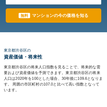
マンションの今の価格を知る
無料
東京都渋谷区の
資産価値・将来性
東京都
渋谷区
の将来人口指数を見ることで、将来的な需
要および資産価値を予測できます。
東京都
渋谷区
の将来
人口は
2020
年を100とした場合、30年後に
109.6
となりま
す。
周囲の市区町村の
107.0
と比べて
高い
指数となって
います。