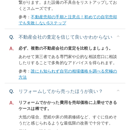
繋がります。また設備の不具合をリストアップしてお
くとスムーズです。
参考：
不動産売却の手順と注意点！初めての自宅売却
でも失敗しない5ステップ
Q.
不動産会社の査定を信じて良いかわからない
必ず、複数の不動産会社の査定を比較しましょう。
A.
あわせて第三者である専門家や公的な相談窓口に相談
したりすることで多角的なアドバイスを得られます。
参考：
誰にも知られず自宅の相場価格を調べる究極の
方法
Q.
リフォームしてから売ったほうが良い？
リフォームでかかった費用を売却価格に上乗せできる
A.
ケースは稀です。
大抵の場合、壁紙や床の簡易修繕など、すぐに住めそ
うだと感じられるような最低限の改善で十分です。