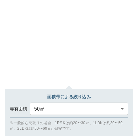
面積帯による絞り込み
専有面積
50
㎡
※一般的な間取りの場合、1R/1Kは約20〜30㎡、1LDKは約30〜50
㎡、2LDKは約50〜60㎡が目安です。