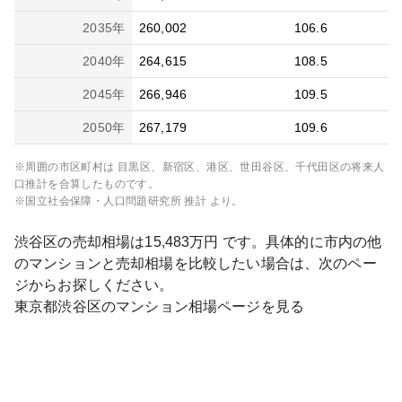
2035
年
260,002
106.6
2040
年
264,615
108.5
2045
年
266,946
109.5
2050
年
267,179
109.6
※周囲の市区町村は
目黒区、新宿区、港区、世田谷区、千代田区
の将来人
口推計を合算したものです。
※国立社会保障・人口問題研究所 推計 より。
渋谷区
の売却相場は
15,483
万円 です。具体的に市内の他
のマンションと売却相場を比較したい場合は、次のペー
ジからお探しください。
東京都
渋谷区
のマンション相場ページを見る