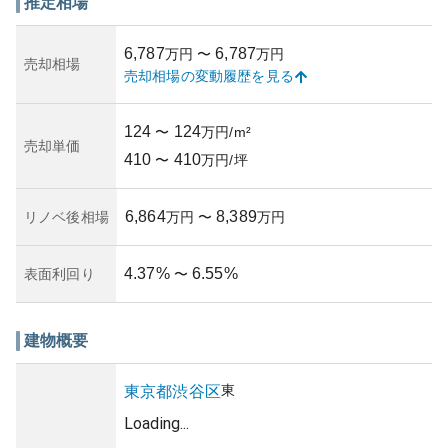
れます。ただし、所有リスクとしては、築年数の経過に伴
推定相場
う修繕コストや旧耐震基準の物件であるか否かといった構
造的な部分が考慮されます。しっかりと管理されたマンシ
6,787
6,787
万円
〜
万円
ョンであれば、効率的な資産運用が可能です。このよう
売却相場
売却相場の変動履歴を見る
に、常磐松マンションは利便性と住み心地の良さが融合し
た希少価値のあるマンションです。
124
124
〜
万円/m²
売却単価
410
410
〜
万円/坪
6,864
8,389
リノベ後相場
万円
〜
万円
4.37
%
6.55
%
表面利回り
〜
建物概要
東
東京都
渋谷区
Loading...