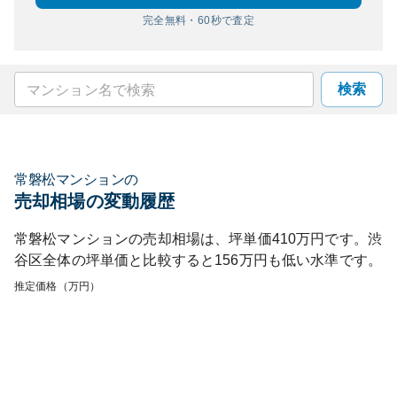
完全無料・60秒で査定
検索
常磐松マンション
の
売却相場の変動履歴
常磐松マンション
の売却相場は、坪単価
410
万円です。
渋
谷区
全体の坪単価と比較すると
156
万円も
低い
水準です。
推定価格（万円）