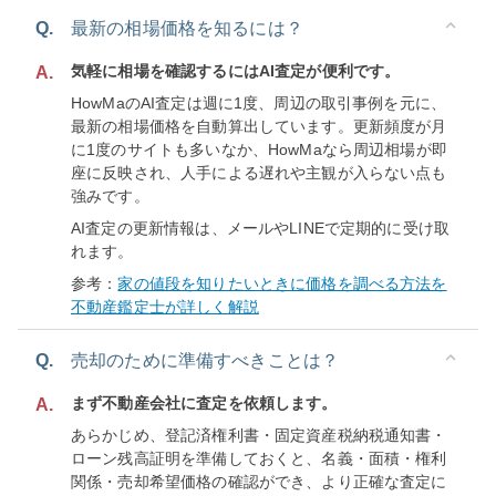
Q.
最新の相場価格を知るには？
気軽に相場を確認するにはAI査定が便利です。
A.
HowMaのAI査定は週に1度、周辺の取引事例を元に、
最新の相場価格を自動算出しています。更新頻度が月
に1度のサイトも多いなか、HowMaなら周辺相場が即
座に反映され、人手による遅れや主観が入らない点も
強みです。
AI査定の更新情報は、メールやLINEで定期的に受け取
れます。
参考：
家の値段を知りたいときに価格を調べる方法を
不動産鑑定士が詳しく解説
Q.
売却のために準備すべきことは？
まず不動産会社に査定を依頼します。
A.
あらかじめ、登記済権利書・固定資産税納税通知書・
ローン残高証明を準備しておくと、名義・面積・権利
関係・売却希望価格の確認ができ、より正確な査定に