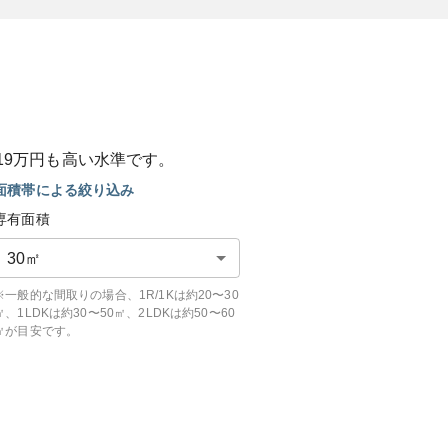
19
万円も
高い
水準です。
面積帯による絞り込み
専有面積
30
㎡
※一般的な間取りの場合、1R/1Kは約20〜30
㎡、1LDKは約30〜50㎡、2LDKは約50〜60
㎡が目安です。