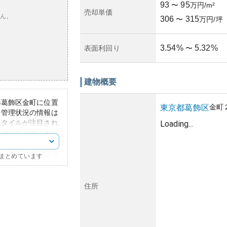
93
95
〜
万円/m²
売却単価
ん。
306
315
〜
万円/坪
3.54
%
5.32
%
表面利回り
〜
建物概要
都葛飾区金町に位置
金町
東京都
葛飾区
や管理状況の情報は
スタイルが注目され
Loading...
閑静な住宅街であり
、公園が揃ってお
ています。外観は現
にまとめています
能性を重視したデザ
は、東京の近隣住宅
、交通のアクセスが
住所
価値を持つと考えら
築年数の進展に伴う
ます。また、周辺地
件評価の際には考慮