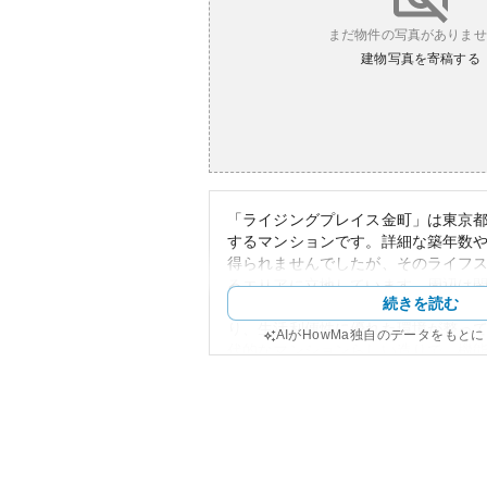
まだ物件の写真がありませ
建物写真を寄稿する
「ライジングプレイス金町」は東京
するマンションです。詳細な築年数
得られませんでしたが、そのライフ
るエリアに立地しています。周辺は
続きを読む
ながら、近くにはスーパーや飲食店
り、生活利便性に優れた環境が整っ
AIがHowMa独自のデータをもと
代的なマンションらしい造りで、機
インが印象的です。資産性について
市場のトレンドに影響されるものの
良好であるため比較的安定した資産
れます。一方、所有リスクとして、
維持費や修繕費用の増加が挙げられ
域の変動や自然災害リスク特性も物