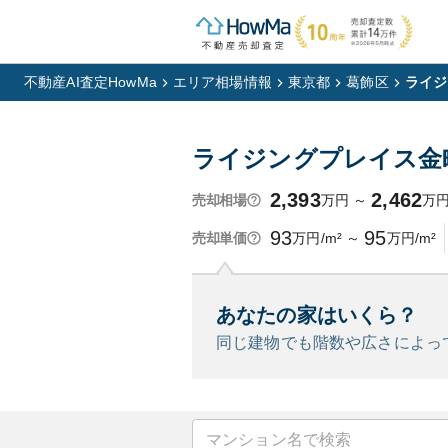
不動産AI査定HowMa
エリア相場情報
東京都
葛飾区
ライジ
ライジングプレイス金
2,393
2,462
万円
～
万
売却相場
93
95
万円/m²
～
万円/m²
売却単価
あなたの家はいくら？
同じ建物でも階数や広さによっ