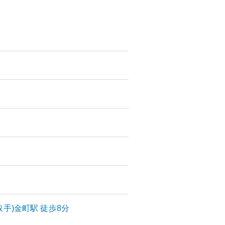
取手)
金町
駅
徒歩8分