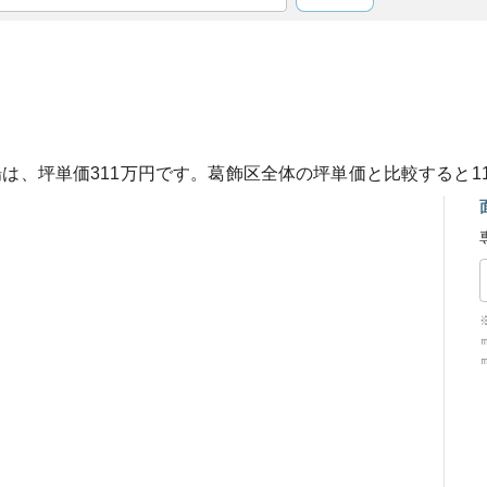
場は、坪単価
311
万円です。
葛飾区
全体の坪単価と比較すると
1