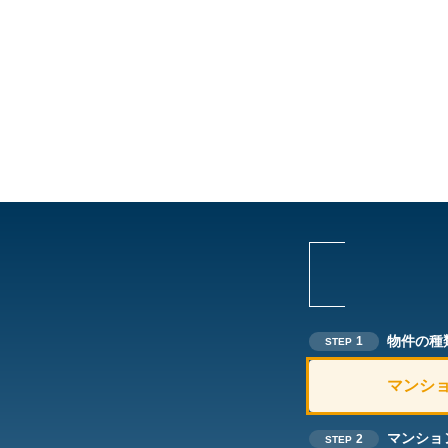
物件の種
1
STEP
マンシ
マンショ
2
STEP