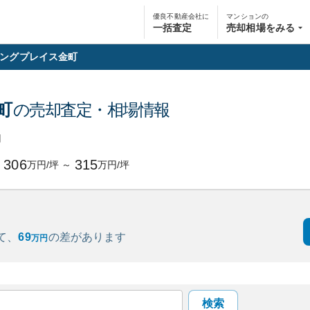
優良不動産会社に
マンションの
一括査定
売却相場をみる
ングプレイス金町
町
の売却査定・相場情報
円
306
315
万円/坪
～
万円/坪
て、
69
の
差があります
万円
検索