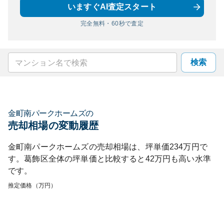
いますぐAI査定スタート
完全無料・60秒で査定
検索
金町南パークホームズ
の
売却相場の変動履歴
金町南パークホームズ
の売却相場は、坪単価
234
万円で
す。
葛飾区
全体の坪単価と比較すると
42
万円も
高い
水準
です。
推定価格（万円）