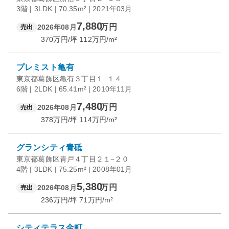
3階 | 3LDK | 70.35m² | 2021年03月
7,880
万円
2026年08月
売出
370
万円/坪
112
万円/m²
プレミスト亀有
東京都葛飾区亀有３丁目１−１４
6階 | 2LDK | 65.41m² | 2010年11月
7,480
万円
2026年08月
売出
378
万円/坪
114
万円/m²
グランシティ青砥
東京都葛飾区青戸４丁目２１−２０
4階 | 3LDK | 75.25m² | 2008年01月
5,380
万円
2026年08月
売出
236
万円/坪
71
万円/m²
シティテラス金町