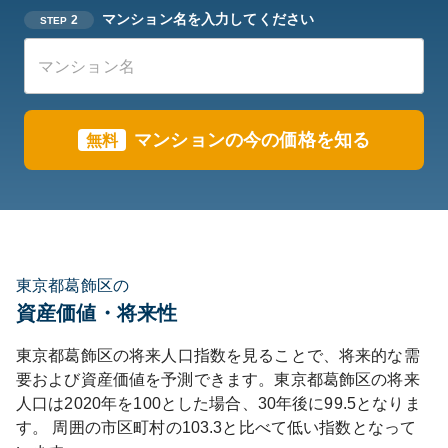
マンション名を入力してください
2
STEP
マンションの今の価格を知る
無料
東京都葛飾区の
資産価値・将来性
東京都
葛飾区
の将来人口指数を見ることで、将来的な需
要および資産価値を予測できます。
東京都
葛飾区
の将来
人口は
2020
年を100とした場合、30年後に
99.5
となりま
す。
周囲の市区町村の
103.3
と比べて
低い
指数となって