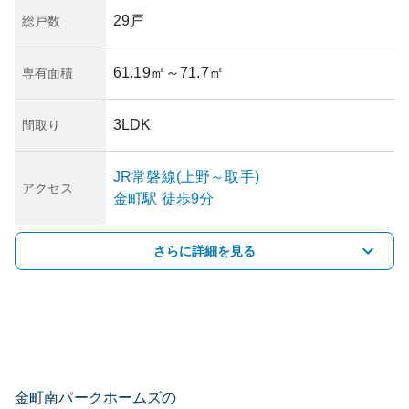
29戸
総戸数
61.19㎡
～71.7㎡
専有面積
3LDK
間取り
JR常磐線(上野～取手)
アクセス
金町
駅
徒歩9分
さらに詳細を見る
金町南パークホームズの