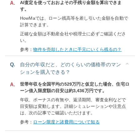
AI査定を使っておおよその手残り金額を算出できま
A.
す。
HowMaでは、ローン残高等を差し引いた金額を自動で
計算できます。
正確な金額は不動産会社や税理士に必ずご確認くださ
い。
参考：
物件を売却したときに手元にいくら残るの？
Q.
自分の年収だと、どのくらいの価格帯のマン
ションを購入できる？
世帯年収を全国平均の529万円と仮定した場合、住宅ロ
A.
ーン借入限度額の目安は約3,436万円です。
年収、ボーナスの有無や、返済期間、審査金利などで
目安額は変動します。詳細シミュレーションや注意点
は、次の記事でご確認いただけます。
参考：
ローン限度と諸費用について知る