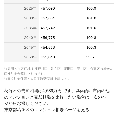
2025
年
457,090
100.9
2030
年
457,654
101.0
2035
年
457,742
101.0
2040
年
456,775
100.8
2045
年
454,563
100.3
2050
年
451,040
99.5
※周囲の市区町村は
江戸川区、足立区、墨田区、荒川区、台東区
の将来人
口推計を合算したものです。
※国立社会保障・人口問題研究所 推計 より。
葛飾区
の売却相場は
4,689
万円 です。具体的に市内の他
のマンションと売却相場を比較したい場合は、次のペー
ジからお探しください。
東京都
葛飾区
のマンション相場ページを見る