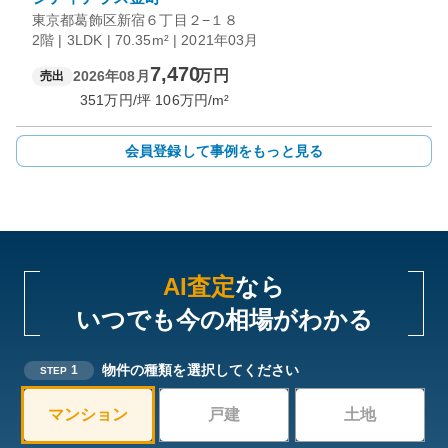
東京都葛飾区新宿６丁目２−１８
2階 | 3LDK | 70.35m² | 2021年03月
7,470
万円
2026年08月
売出
351
万円/坪
106
万円/m²
会員登録して事例をもっと見る
AI査定
なら
いつでも今の相場がわかる
物件の種類を選択してください
1
STEP
マンション
戸建
土地