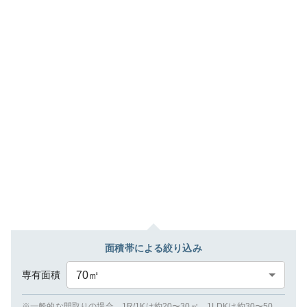
面積帯による絞り込み
専有面積
70
㎡
※一般的な間取りの場合、1R/1Kは約20〜30㎡、1LDKは約30〜50