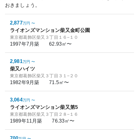
おきましょう。
2,877
万円
〜
ライオンズマンション柴又金町公園
東京都葛飾区柴又３丁目１６−１０
1997年7月
築
62.93㎡〜
2,981
万円
〜
柴又ハイツ
東京都葛飾区柴又３丁目３１−２０
1982年9月
築
71.5㎡〜
3,064
万円
〜
ライオンズマンション柴又第5
東京都葛飾区柴又３丁目２８−１６
1989年11月
築
76.33㎡〜
700
万円
〜