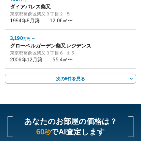
ダイアパレス柴又
東京都葛飾区柴又３丁目２−５
1994年8月
築
12.06㎡〜
3,190
万円
〜
グローベルガーデン柴又レジデンス
東京都葛飾区柴又３丁目６−１５
2006年12月
築
55.4㎡〜
次の5件を見る
あなたのお部屋の価格は？
60
でAI査定します
秒