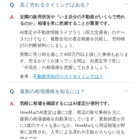
Q.
高く売れるタイミングはある？
近隣の販売状況や「いま自分の不動産がいくらで売れ
A.
るのか」相場を常に把握することが重要です。
AI査定や不動産情報ライブラリ（国土交通省）のデー
タだけでなく、複数会社の査定根拠を比較し、売却検
討の判断材料にしましょう。
実際に売り時を逃して400万円以上損した事例もありま
す。売るかどうか迷っている間は、AI査定等で常に
「今現在」の相場感を把握しておきましょう。
参考：
不動産売却のベストタイミングは？
Q.
最新の相場価格を知るには？
気軽に相場を確認するにはAI査定が便利です。
A.
HowMaのAI査定は週に1度、周辺の取引事例を元に、
最新の相場価格を自動算出しています。更新頻度が月
に1度のサイトも多いなか、HowMaなら周辺相場が即
座に反映され、人手による遅れや主観が入らない点も
強みです。