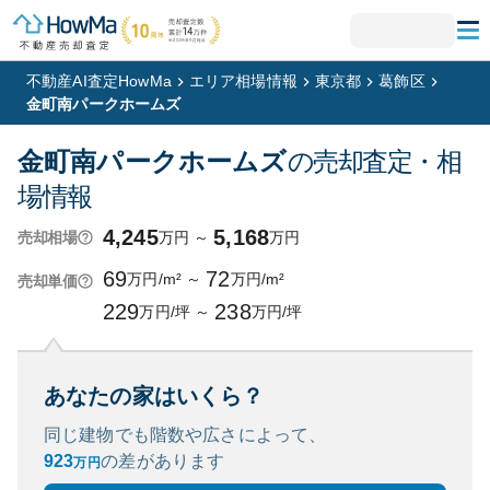
不動産AI査定HowMa
エリア相場情報
東京都
葛飾区
金町南パークホームズ
金町南パークホームズ
の売却査定・相
場情報
4,245
5,168
万円
～
万円
売却相場
69
72
万円/m²
～
万円/m²
売却単価
229
238
万円/坪
～
万円/坪
あなたの家はいくら？
同じ建物でも階数や広さによって、
923
の
差があります
万円