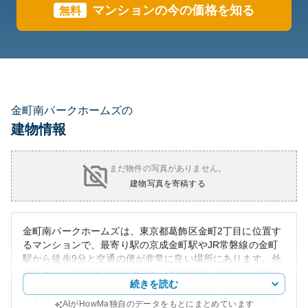
マンションの今の価格を知る
無料
金町南パークホームズの
建物情報
まだ物件の写真がありません。
建物写真を寄稿する
金町南パークホームズは、東京都葛飾区金町2丁目に位置す
るマンションで、最寄り駅の京成金町駅やJR常磐線の金町
駅から徒歩9分と交通の便が非常に良い場所にあります。外
観はモダンで洗練されたデザインが特徴で、街並みと調和
続きを読む
しながら存在感を放っています。周辺環境は閑静な住宅街
であり、緑豊かな公園や必要な生活施設へのアクセスが近
AIがHowMa独自のデータをもとにまとめています