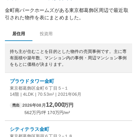
金町南パークホームズ
がある
東京都
葛飾区
周辺で最近取
引された物件を表にまとめました。
居住用
投資用
持ち主が住むことを目的とした物件の売買事例です。
主に専
有面積や築年数、マンション内の事例・周辺マンション事例
をもとに価格が決まります。
プラウドタワー金町
東京都葛飾区金町６丁目５−１
14階 | 4LDK | 70.53m² | 2021年06月
12,000
万円
2026年08月
売出
562
万円/坪
170
万円/m²
シティテラス金町
東京都葛飾区新宿６丁目２−１８