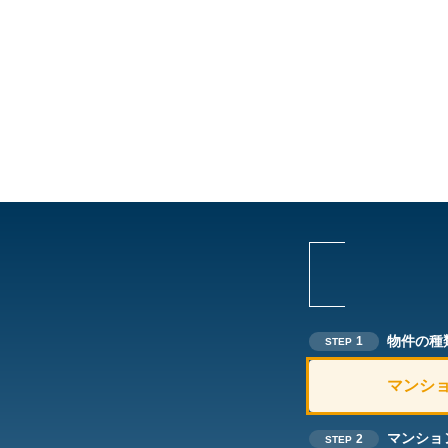
物件の種
1
STEP
マンシ
マンショ
2
STEP