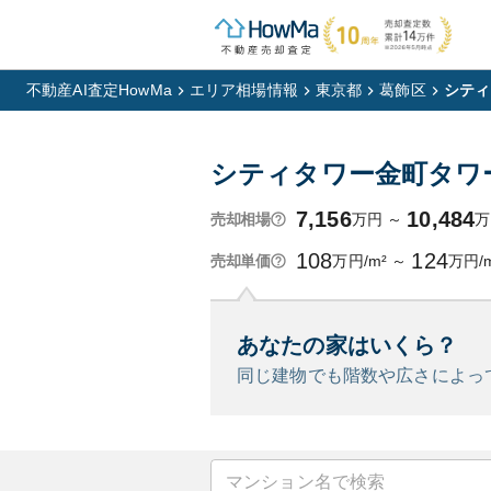
不動産AI査定HowMa
エリア相場情報
東京都
葛飾区
シティ
シティタワー金町タワ
7,156
10,484
万円
～
万
売却相場
108
124
万円/m²
～
万円/
売却単価
あなたの家はいくら？
同じ建物でも階数や広さによっ