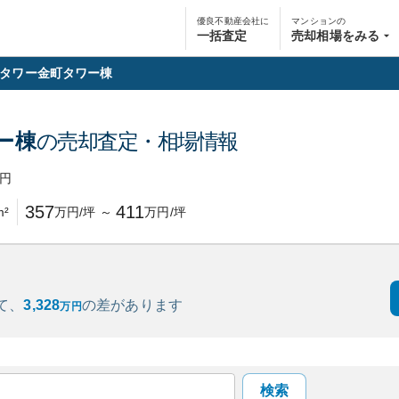
優良不動産会社に
マンションの
一括査定
売却相場をみる
タワー金町タワー棟
ー棟
の売却査定・相場情報
円
357
411
m²
万円/坪
～
万円/坪
て、
3,328
の
差があります
万円
検索