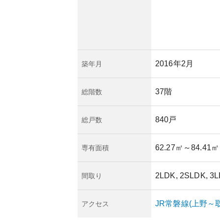
あります。ただ、経
格下落のリスクは常
は管理費用が比較的
設やセキュリティが
らせる環境が整って
2016年2月
築年月
37階
総階数
840戸
総戸数
62.27㎡
～84.41㎡
専有面積
2LDK, 2SLDK, 3L
間取り
JR常磐線(上野～
アクセス