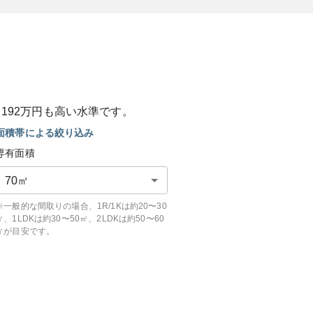
と
192
万円も
高い
水準です。
面積帯による絞り込み
専有面積
70
㎡
※一般的な間取りの場合、1R/1Kは約20〜30
㎡、1LDKは約30〜50㎡、2LDKは約50〜60
㎡が目安です。