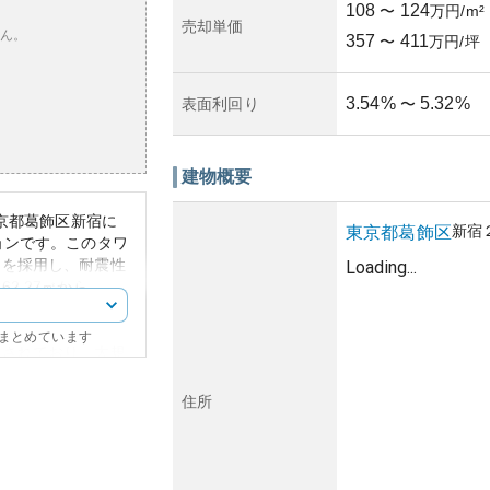
108
124
〜
万円/m²
売却単価
ん。
357
411
〜
万円/坪
3.54
%
5.32
%
表面利回り
〜
建物概要
東京都葛飾区新宿に
新宿
東京都
葛飾区
ョンです。このタワ
造を採用し、耐震性
Loading...
2.27㎡から
たファミリー向けのプ
にまとめています
練されており、大規
富んでいます。周辺
設が近接しており、
住所
、金町駅からのアク
勤しやすい立地にあ
としての人気や都心