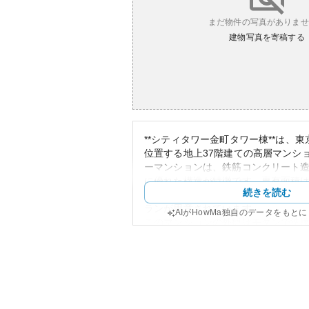
まだ物件の写真がありませ
建物写真を寄稿する
**シティタワー金町タワー棟**は、
位置する地上37階建ての高層マンシ
ーマンションは、鉄筋コンクリート
に優れた構造が特徴です。専有面積は6
続きを読む
84.41㎡で、3LDKや4LDKといっ
ランが用意されています。
AIがHowMa独自のデータをもと
このマンションの外観はモダンで洗
模なマンションながらデザイン性に
環境としては、学校や公園、商業施
日常生活の利便性が高いです。また
セスが良いため、東京中心部へも通
ります。
資産性に関しては、高層マンション