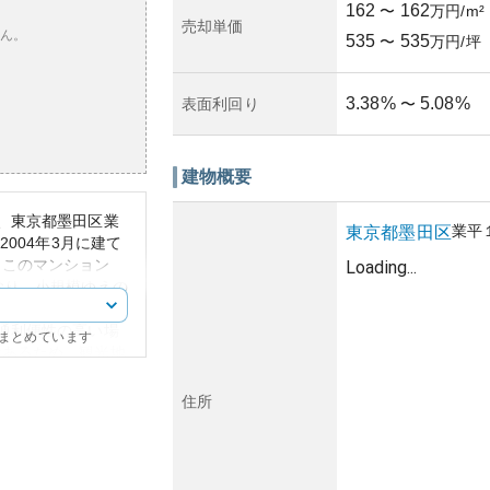
162
162
〜
万円/m²
売却単価
ん。
535
535
〜
万円/坪
3.38
%
5.08
%
表面利回り
〜
建物概要
、東京都墨田区業
業平
東京都
墨田区
2004年3月に建て
。このマンション
Loading...
おり、小規模ゆえの
。所在地は、東武伊
通利便性の高い場
にまとめています
であるため、観光地
は複数の商業施設や
在し、生活利便性が
住所
ンが特徴で、小粒な
る造りです。建物管
っかりと施されてい