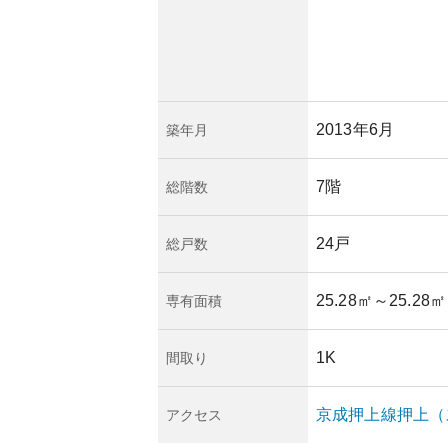
の良さや地域の将来
できる物件といえる
から市場に流通する
はやや限定的です。
開発の進行や、都心
2013年6月
築年月
ありますが、押上の
大きなリスクは少な
7階
総階数
24戸
総戸数
25.28㎡
～25.28㎡
専有面積
1K
間取り
京成押上線
押上（
アクセス