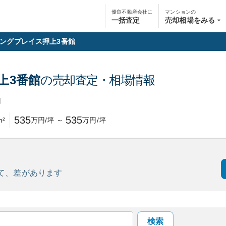
優良不動産会社に
マンションの
一括査定
売却相場をみる
ングプレイス押上3番館
上3番館
の売却査定・相場情報
円
535
535
m²
万円/坪
～
万円/坪
て、
差があります
検索