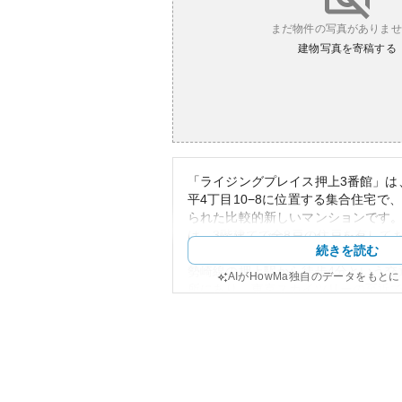
まだ物件の写真がありませ
建物写真を寄稿する
「ライジングプレイス押上3番館」は
平4丁目10−8に位置する集合住宅で、
られた比較的新しいマンションです
は、3階建てで全8戸の住戸を有して
続きを読む
落ち着いた住環境を提供しています
勢崎線の押上駅から徒歩4分という交
AIがHowMa独自のデータをもと
所にあり、東京スカイツリーの至近
への移動も容易です。また、周辺に
飲食店、アートギャラリーなども点
高い地域です。
外観は、整然としたモダンなデザイ
がらもスタイリッシュな印象を与え
理も良好で、セキュリティ対策がし