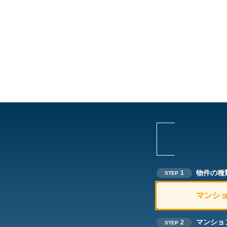
物件の種
1
STEP
マンシ
マンショ
2
STEP