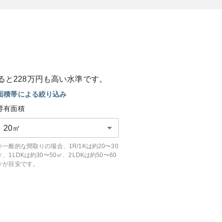
ると
228
万円も
高い
水準です。
面積帯による絞り込み
専有面積
20
㎡
※一般的な間取りの場合、1R/1Kは約20〜30
㎡、1LDKは約30〜50㎡、2LDKは約50〜60
㎡が目安です。