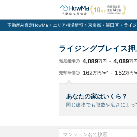
不動産AI査定HowMa
エリア相場情報
東京都
墨田区
ライジ
ライジングプレイス押
4,089
4,089
万円
～
万
売却相場
162
162
万円/m²
～
万円/
売却単価
あなたの家はいくら？
同じ建物でも階数や広さによっ