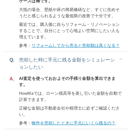
ケースは稀です。
大抵の場合、壁紙や床の簡易修繕など、すぐに住めそ
うだと感じられるような最低限の改善で十分です。
最近では、購入後に自らリフォーム・リノベーション
することで、自分にとって心地よい空間にしたい人も
増えています。
参考：
リフォームしてから売ると売却額は高くなる？
Q.
売却した時に手元に残る金額をシミュレーシ
ョンしたい
AI査定を使っておおよその手残り金額を算出できま
A.
す。
HowMaでは、ローン残高等を差し引いた金額を自動で
計算できます。
正確な金額は不動産会社や税理士に必ずご確認くださ
い。
参考：
物件を売却したときに手元にいくら残るの？