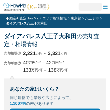
不動産AI査定HowMa
エリア相場情報
東京都
八王子市
ダイアパレス八王子大和田
ダイアパレス八王子大和田
の売却査
定・相場情報
2,221
3,321
万円
～
万円
売却相場
40
42
万円/m²
～
万円/m²
売却単価
133
138
万円/坪
～
万円/坪
あなたの家はいくら？
同じ建物でも階数や広さによって、
1,100
の
差があります
万円