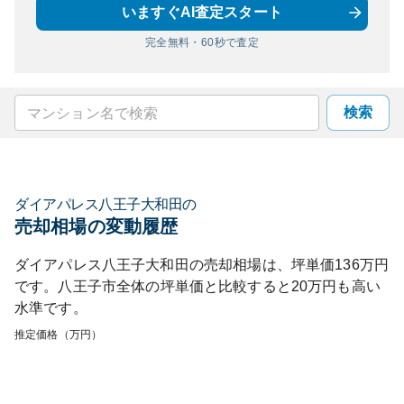
いますぐAI査定スタート
完全無料・60秒で査定
検索
ダイアパレス八王子大和田
の
売却相場の変動履歴
ダイアパレス八王子大和田
の売却相場は、坪単価
136
万円
です。
八王子市
全体の坪単価と比較すると
20
万円も
高い
水準です。
推定価格（万円）