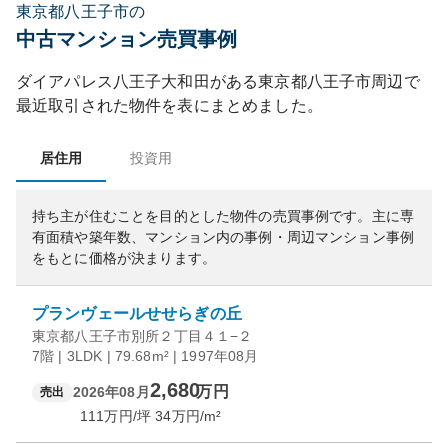
東京都八王子市の
中古マンション売買事例
ダイアパレス八王子大和田
がある
東京都
八王子市
周辺で
最近取引された物件を表にまとめました。
居住用
投資用
持ち主が住むことを目的とした物件の売買事例です。
主に専
有面積や築年数、マンション内の事例・周辺マンション事例
をもとに価格が決まります。
プランヴェールせせらぎの丘
東京都八王子市別所２丁目４１−２
7階 | 3LDK | 79.68m² | 1997年08月
2,680
万円
2026年08月
売出
111
万円/坪
34
万円/m²