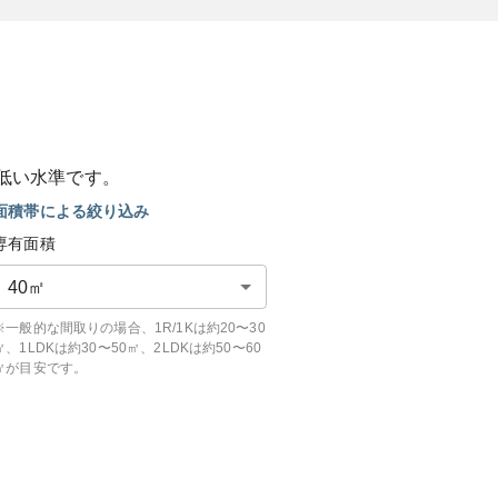
低い
水準です。
面積帯による絞り込み
専有面積
40
㎡
※一般的な間取りの場合、1R/1Kは約20〜30
㎡、1LDKは約30〜50㎡、2LDKは約50〜60
㎡が目安です。