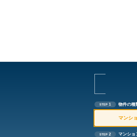
物件の種
1
STEP
マンシ
マンショ
2
STEP