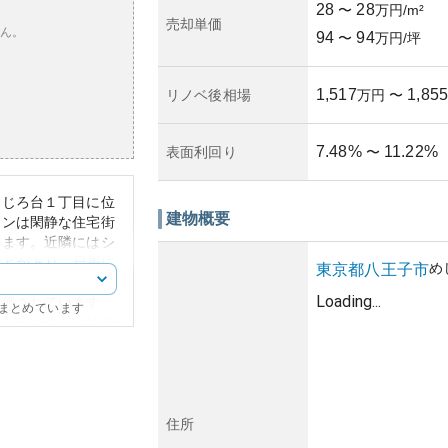
28
28
〜
万円/m²
売却単価
ん。
94
94
〜
万円/坪
1,517
1,855
リノベ後相場
万円
〜
7.48
%
11.22
%
表面利回り
〜
めじろ台１丁目に位
建物概要
ョンは閑静な住宅街
います。近隣にはシ
」などがあり、日墨に
め
東京都
八王子市
は築年数の割に整備
Loading...
評価されています。
にまとめています
ているため、立地条
的な価格推移や地価
ドに依存します。た
の便は良好です。こ
る可能性は高いと言
住所
発や地域の地価変動