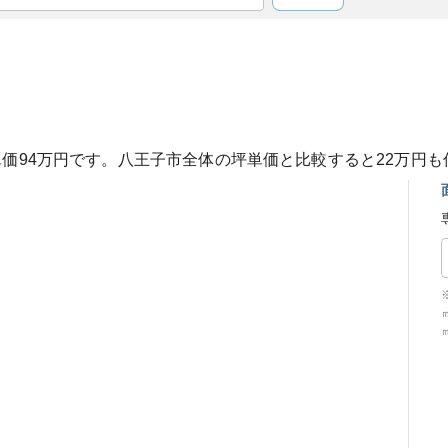
単価
94
万円です。
八王子市
全体の坪単価と比較すると
22
万円も