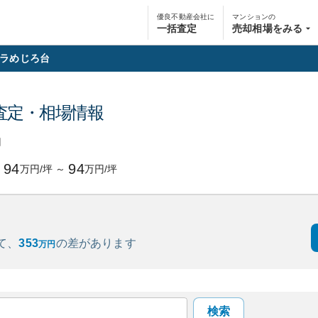
優良不動産会社に
マンションの
一括査定
売却相場をみる
ラめじろ台
査定・相場情報
円
94
94
万円/坪
～
万円/坪
て、
353
の
差があります
万円
検索