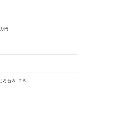
万円
じろ台
８−２５