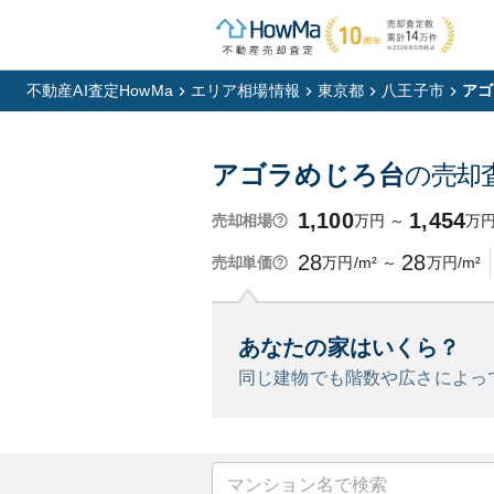
不動産AI査定HowMa
エリア相場情報
東京都
八王子市
アゴ
アゴラめじろ台
の売却
1,100
1,454
万円
～
万
売却相場
28
28
万円/m²
～
万円/m²
売却単価
あなたの家はいくら？
同じ建物でも階数や広さによっ