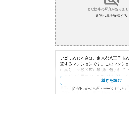
まだ物件の写真がありませ
建物写真を寄稿する
アゴラめじろ台は、東京都八王子市
置するマンションです。このマンシ
にあり、比較的広い環境に包まれて
ョッピングモール「Agora BLDG.
続きを読む
便利な生活を提供しています。外観
されており、メンテナンスも良好と
AIがHowMa独自のデータをもと
資産性としては、東京都内に位置し
件だけでも価値がありますが、具体
の動向については地域や市場トレン
だし、駅にも比較的近いため、交通
のため、将来的にも価値を維持でき
えます。
所有リスクに関しては、周辺の再開