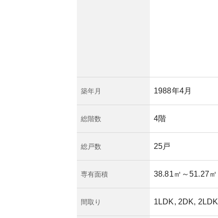
に対する耐久性や、
す。また、住民組合
ば、資産価値の維持
況は、しばしばその
1988年4月
築年月
4階
総階数
25戸
総戸数
38.81㎡
～51.27㎡
専有面積
1LDK, 2DK, 2LDK
間取り