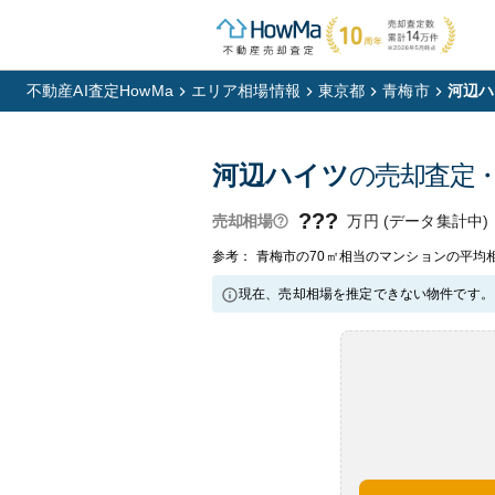
不動産AI査定HowMa
エリア相場情報
東京都
青梅市
河辺ハ
河辺ハイツ
の売却査定
???
万円 (データ集計中)
売却相場
参考： 青梅市の70㎡相当のマンションの平均相
現在、売却相場を推定できない物件です。