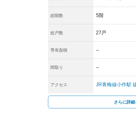
クとしては、自然災
市は多摩川に近い地
スクを事前に確認し
5階
総階数
住宅であるため、管
今後の維持管理につ
します。
27戸
総戸数
づいてまとめたもの
サイトや管理会社等
めします。もし他に
--
専有面積
うぞ教えてくださ
--
間取り
JR青梅線
小作
駅
アクセス
さらに詳細