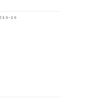
町
３０−２０