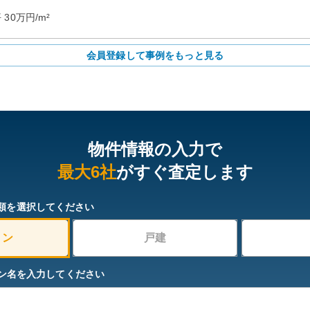
坪
30
万円/m²
会員登録して事例をもっと見る
物件情報の入力で
最大6社
がすぐ査定します
類を選択してください
ョン
戸建
ン名を入力してください