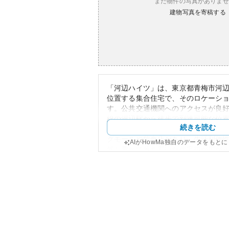
まだ物件の写真がありませ
建物写真を寄稿する
「河辺ハイツ」は、東京都青梅市河辺町
位置する集合住宅で、そのロケーシ
す。公共交通機関へのアクセスが良好
線の河辺駅から徒歩で到達可能な位
続きを読む
への通勤や通学にも適しています。
グモールや飲食店があり、生活利便
AIがHowMa独自のデータをもと
然も豊かで落ち着いた住宅街が広が
外観は現代的なデザインの中低層マ
も適した広さと快適さを提供してい
ては検索結果から直接情報を取得で
一般にこの地域の集合住宅は比較的新
以上のものまで幅広く存在していま
性については立地の良さと地域の発
能性を持っています。