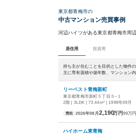
東京都青梅市の
中古マンション売買事例
河辺ハイツ
がある
東京都
青梅市
周
居住用
投資用
持ち主が住むことを目的とした物件
主に専有面積や築年数、マンション
リーベスト青梅新町
東京都青梅市新町５丁目５−１
2階 | 3LDK | 73.44m² | 1998年09月
2,190
万円
2026年08月
99
万円
売出
ハイホーム東青梅