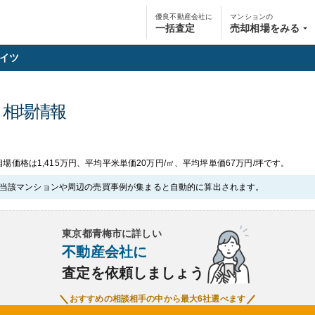
優良不動産会社に
マンションの
一括査定
売却相場をみる
イツ
・相場情報
場価格は1,415万円、平均平米単価20万円/㎡、平均坪単価67万円/坪です。
当該マンションや周辺の売買事例が集まると自動的に算出されます。
東京都青梅市
に詳しい
不動産会社に
査定を依頼しましょう
おすすめの相談相手の中から最大6社選べます