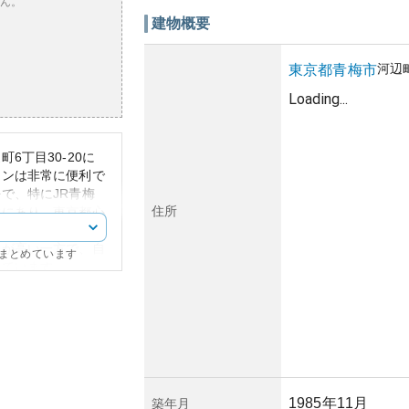
ん。
建物概要
河辺
東京都
青梅市
Loading...
6丁目30-20に
ョンは非常に便利で
で、特にJR青梅
住所
置にあり、東京都心
周辺にはショッピン
性が高い一方で、自
にまとめています
っています。
ンションで、永住に
ます。築年数につい
きませんでしたが、
しいものから50年
す。そのため、資産
展性によって高い可
1985年11月
築年月