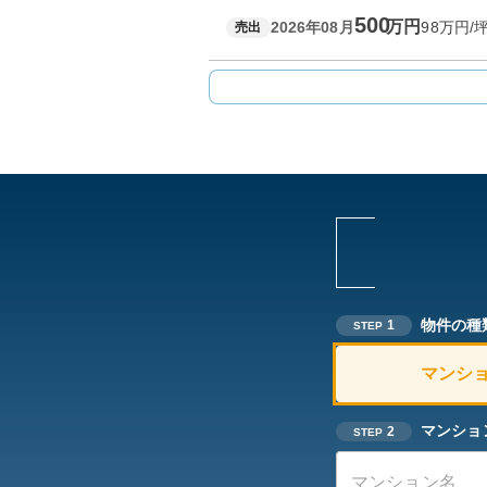
500
万円
2026年08月
98
万円/
売出
物件の種
1
STEP
マンシ
マンショ
2
STEP