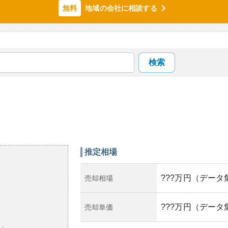
地域の会社に相談する
無料
検索
推定相場
???万円（データ
売却相場
???万円（データ
売却単価