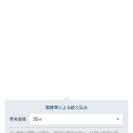
面積帯による絞り込み
専有面積
30
㎡
※一般的な間取りの場合、1R/1Kは約20〜30㎡、1LDKは約30〜50