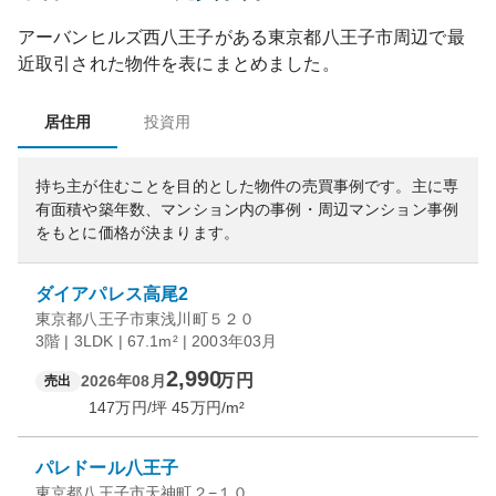
アーバンヒルズ西八王子
がある
東京都
八王子市
周辺で最
近取引された物件を表にまとめました。
居住用
投資用
持ち主が住むことを目的とした物件の売買事例です。
主に専
有面積や築年数、マンション内の事例・周辺マンション事例
をもとに価格が決まります。
ダイアパレス高尾2
東京都八王子市東浅川町５２０
3階 | 3LDK | 67.1m² | 2003年03月
2,990
万円
2026年08月
売出
147
万円/坪
45
万円/m²
パレドール八王子
東京都八王子市天神町２−１０