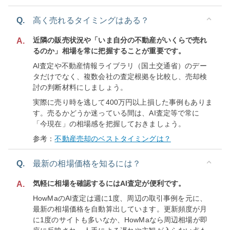
Q.
高く売れるタイミングはある？
近隣の販売状況や「いま自分の不動産がいくらで売れ
A.
るのか」相場を常に把握することが重要です。
AI査定や不動産情報ライブラリ（国土交通省）のデー
タだけでなく、複数会社の査定根拠を比較し、売却検
討の判断材料にしましょう。
実際に売り時を逃して400万円以上損した事例もありま
す。売るかどうか迷っている間は、AI査定等で常に
「今現在」の相場感を把握しておきましょう。
参考：
不動産売却のベストタイミングは？
Q.
最新の相場価格を知るには？
気軽に相場を確認するにはAI査定が便利です。
A.
HowMaのAI査定は週に1度、周辺の取引事例を元に、
最新の相場価格を自動算出しています。更新頻度が月
に1度のサイトも多いなか、HowMaなら周辺相場が即