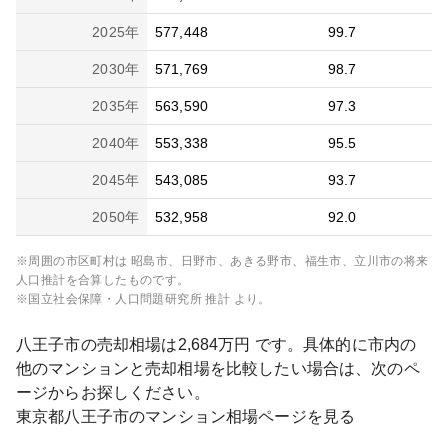
2025
年
577,448
99.7
2030
年
571,769
98.7
2035
年
563,590
97.3
2040
年
553,338
95.5
2045
年
543,085
93.7
2050
年
532,958
92.0
※周囲の市区町村は
昭島市、日野市、あきる野市、福生市、立川市
の将来
人口推計を合算したものです。
※国立社会保障・人口問題研究所 推計 より。
八王子市
の売却相場は
2,684
万円 です。具体的に市内の
他のマンションと売却相場を比較したい場合は、次のペ
ージからお探しください。
東京都
八王子市
のマンション相場ページを見る