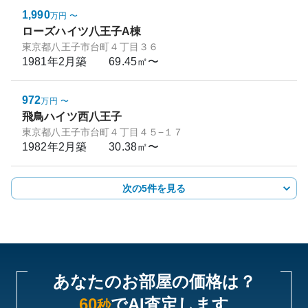
1,990
万円
〜
ローズハイツ八王子A棟
東京都八王子市台町４丁目３６
1981年2月
築
69.45㎡〜
972
万円
〜
飛鳥ハイツ西八王子
東京都八王子市台町４丁目４５−１７
1982年2月
築
30.38㎡〜
次の5件を見る
あなたのお部屋の価格は？
60
でAI査定します
秒