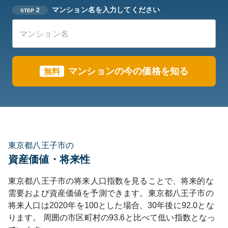
マンション名を入力してください
2
STEP
マンションの今の価格を知る
無料
東京都八王子市の
資産価値・将来性
東京都
八王子市
の将来人口指数を見ることで、将来的な
需要および資産価値を予測できます。
東京都
八王子市
の
将来人口は
2020
年を100とした場合、30年後に
92.0
とな
ります。
周囲の市区町村の
93.6
と比べて
低い
指数となっ