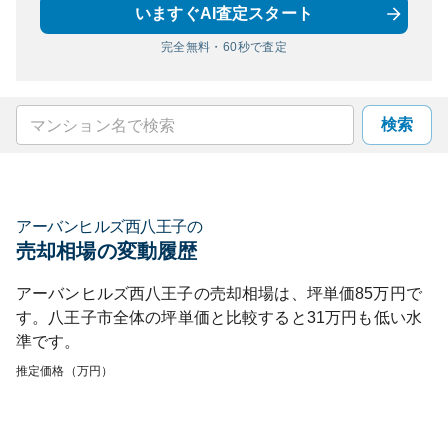
いますぐAI査定スタート
完全無料・60秒で査定
検索
アーバンヒルズ西八王子
の
売却相場の変動履歴
アーバンヒルズ西八王子
の売却相場は、坪単価
85
万円で
す。
八王子市
全体の坪単価と比較すると
31
万円も
低い
水
準です。
推定価格（万円）