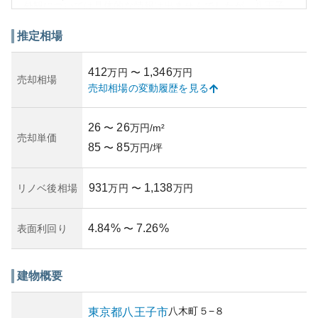
外観については具体的な情報は出ませんでしたが、八王子
市の住宅としては一般的に中高層マンションが多いことか
ら、アーバンヒルズ西八王子もそれに準じたデザインであ
推定相場
る可能性があります。資産性に関しては、交通の便が良く
生活の利便性も高いため、居住用としての需要は安定して
412
1,346
万円
〜
万円
いると思われます。
売却相場
売却相場の変動履歴を見る
一方で、所有リスクについて考えると、八王子市は地震の
リスクが皆無ではないため、その対策が物件を選ぶ際の考
慮点となるでしょう。また、築年数や坪単価など、資産と
26
26
〜
万円/m²
しての下落リスクや今後の修繕費用についても十分に評価
売却単価
85
85
を行う時期に差しかかっているかもしれません。その具体
〜
万円/坪
的な築年数や管理状況に関する情報が得られた場合、それ
らも考慮することが重要です。
931
1,138
リノベ後相場
万円
〜
万円
4.84
%
7.26
%
表面利回り
〜
建物概要
八木町
５−８
東京都
八王子市