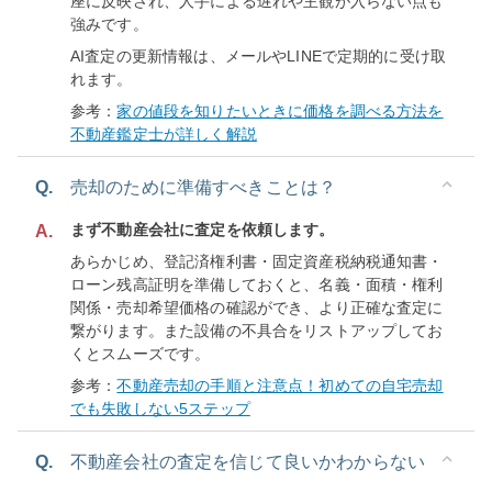
座に反映され、人手による遅れや主観が入らない点も
強みです。
AI査定の更新情報は、メールやLINEで定期的に受け取
れます。
参考：
家の値段を知りたいときに価格を調べる方法を
不動産鑑定士が詳しく解説
Q.
売却のために準備すべきことは？
まず不動産会社に査定を依頼します。
A.
あらかじめ、登記済権利書・固定資産税納税通知書・
ローン残高証明を準備しておくと、名義・面積・権利
関係・売却希望価格の確認ができ、より正確な査定に
繋がります。また設備の不具合をリストアップしてお
くとスムーズです。
参考：
不動産売却の手順と注意点！初めての自宅売却
でも失敗しない5ステップ
Q.
不動産会社の査定を信じて良いかわからない