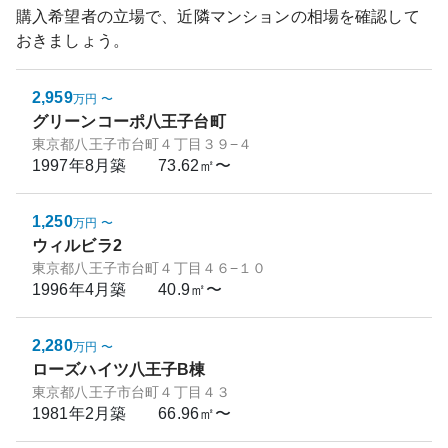
購入希望者の立場で、近隣マンションの相場を確認して
おきましょう。
2,959
万円
〜
グリーンコーポ八王子台町
東京都八王子市台町４丁目３９−４
1997年8月
築
73.62㎡〜
1,250
万円
〜
ウィルビラ2
東京都八王子市台町４丁目４６−１０
1996年4月
築
40.9㎡〜
2,280
万円
〜
ローズハイツ八王子B棟
東京都八王子市台町４丁目４３
1981年2月
築
66.96㎡〜