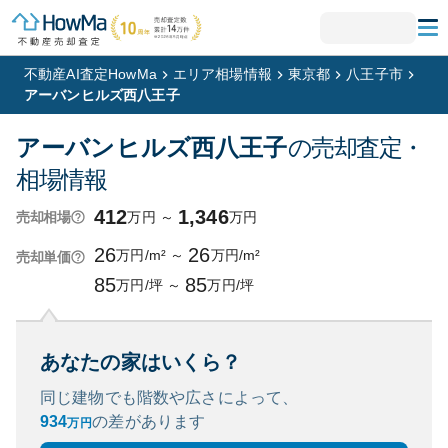
不動産AI査定HowMa
エリア相場情報
東京都
八王子市
アーバンヒルズ西八王子
アーバンヒルズ西八王子
の売却査定・
相場情報
412
1,346
万円
～
万円
売却相場
26
26
万円/m²
～
万円/m²
売却単価
85
85
万円/坪
～
万円/坪
あなたの家はいくら？
同じ建物でも階数や広さによって、
934
の
差があります
万円