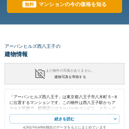
マンションの今の価格を知る
無料
アーバンヒルズ西八王子の
建物情報
まだ物件の写真がありません。
建物写真を寄稿する
「アーバンヒルズ西八王子」は東京都八王子市八木町５−８
に位置するマンションです。この物件は西八王子駅からア
クセス可能で、駅周辺にはスーパーやコンビニ、ドラッグ
ストアが数多く点在しており、日常生活に必要な買い物が
続きを読む
非常に便利です。また、銀行や郵便局も近隣に位置してお
り、各種手続きも円滑に行えます。
AIがHowMa独自のデータをもとにまとめています