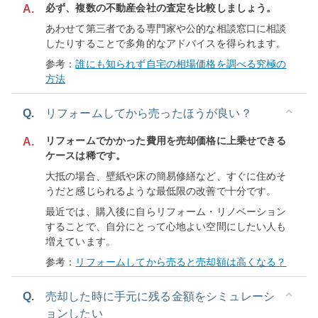
必ず、複数の不動産会社の査定を比較しましょう。
A.
あわせて第三者である専門家や公的な相談窓口に相談
したりすることで多角的なアドバイスを得られます。
参考：
誰にも知られず自宅の相場価格を調べる究極の
方法
Q.
リフォームしてから売ったほうが良い？
リフォームでかかった費用を売却価格に上乗せできる
A.
ケースは稀です。
大抵の場合、壁紙や床の簡易修繕など、すぐに住めそ
うだと感じられるような最低限の改善で十分です。
最近では、購入後に自らリフォーム・リノベーション
することで、自分にとって心地よい空間にしたい人も
増えています。
参考：
リフォームしてから売ると売却額は高くなる？
Q.
売却した時に手元に残る金額をシミュレーシ
ョンしたい