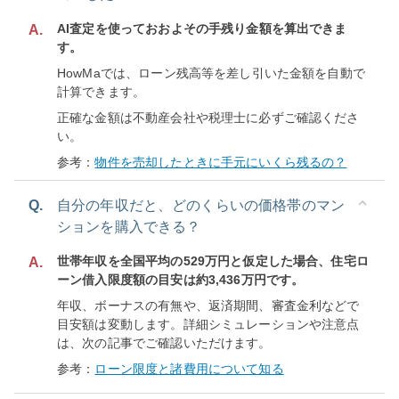
AI査定を使っておおよその手残り金額を算出できま
A.
す。
HowMaでは、ローン残高等を差し引いた金額を自動で
計算できます。
正確な金額は不動産会社や税理士に必ずご確認くださ
い。
参考：
物件を売却したときに手元にいくら残るの？
Q.
自分の年収だと、どのくらいの価格帯のマン
ションを購入できる？
世帯年収を全国平均の529万円と仮定した場合、住宅ロ
A.
ーン借入限度額の目安は約3,436万円です。
年収、ボーナスの有無や、返済期間、審査金利などで
目安額は変動します。詳細シミュレーションや注意点
は、次の記事でご確認いただけます。
参考：
ローン限度と諸費用について知る