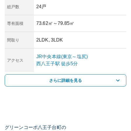
24戸
総戸数
73.62㎡
～79.85㎡
専有面積
2LDK, 3LDK
間取り
JR中央本線(東京～塩尻)
アクセス
西八王子
駅
徒歩5分
さらに詳細を見る
グリーンコーポ八王子台町の