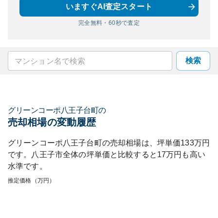
いますぐAI査定スタート
完全無料・60秒で査定
検索
グリーンコーポ八王子台町
の
売却相場の変動履歴
グリーンコーポ八王子台町
の売却相場は、坪単価
133
万円
です。
八王子市
全体の坪単価と比較すると
17
万円も
高い
水準です。
推定価格（万円）