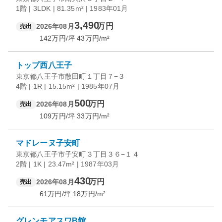
1階 | 3LDK | 81.35m² | 1983年01月
3,490
万円
2026年08月
売出
142
万円/坪
43
万円/m²
トップ西八王子
東京都八王子市散田町１丁目７−３
4階 | 1R | 15.15m² | 1985年07月
500
万円
2026年08月
売出
109
万円/坪
33
万円/m²
マドレーヌ子安町
東京都八王子市子安町３丁目３６−１４
2階 | 1K | 23.47m² | 1987年03月
430
万円
2026年08月
売出
61
万円/坪
18
万円/m²
グレンモアスワB館