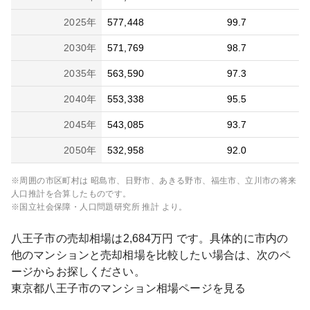
2025
年
577,448
99.7
2030
年
571,769
98.7
2035
年
563,590
97.3
2040
年
553,338
95.5
2045
年
543,085
93.7
2050
年
532,958
92.0
※周囲の市区町村は
昭島市、日野市、あきる野市、福生市、立川市
の将来
人口推計を合算したものです。
※国立社会保障・人口問題研究所 推計 より。
八王子市
の売却相場は
2,684
万円 です。具体的に市内の
他のマンションと売却相場を比較したい場合は、次のペ
ージからお探しください。
東京都
八王子市
のマンション相場ページを見る