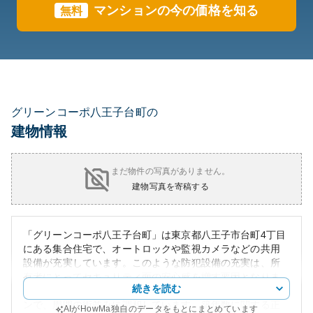
マンションの今の価格を知る
無料
グリーンコーポ八王子台町の
建物情報
まだ物件の写真がありません。
建物写真を寄稿する
「グリーンコーポ八王子台町」は東京都八王子市台町4丁目
にある集合住宅で、オートロックや監視カメラなどの共用
設備が充実しています。このような防犯設備の充実は、所
有者にとってセキュリティ面の安心感を増す要因となりま
続きを読む
す。マンションは外観から見て堅牢かつシンプルなデザイ
ンで、周囲の街並みに調和しています。築年数に関する正
AIがHowMa独自のデータをもとにまとめています