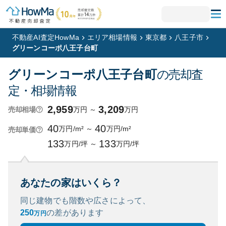
不動産AI査定HowMa
エリア相場情報
東京都
八王子市
グリーンコーポ八王子台町
グリーンコーポ八王子台町
の売却査
定・相場情報
2,959
3,209
万円
～
万円
売却相場
40
40
万円/m²
～
万円/m²
売却単価
133
133
万円/坪
～
万円/坪
あなたの家はいくら？
同じ建物でも階数や広さによって、
250
の
差があります
万円