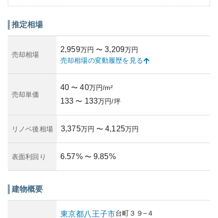
確な情報は提供できませんでしたが、八王子台町は比較的
静かな住宅地として知られており、生活環境は良好です。
また、今後の資産性についても大きな期待が持てるでしょ
推定相場
う。一方で、東京都内の物件特有の問題として、土地利用
の変化による資産価値の変動、あるいは将来的な自然災害
2,959
3,209
万円
〜
万円
に対するリスクなども考慮する必要があります。そうした
売却相場
売却相場の変動履歴を見る
条件を検討しつつ、所有リスクを適切に評価することが重
要です。
40
40
〜
万円/m²
売却単価
133
133
〜
万円/坪
3,375
4,125
リノベ後相場
万円
〜
万円
6.57
%
9.85
%
表面利回り
〜
建物概要
台町
３９−４
東京都
八王子市