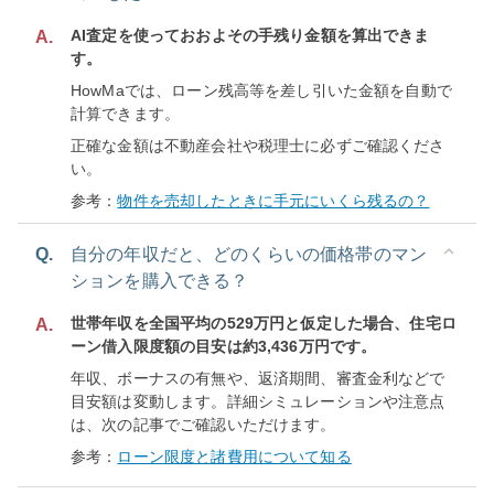
AI査定を使っておおよその手残り金額を算出できま
A.
す。
HowMaでは、ローン残高等を差し引いた金額を自動で
計算できます。
正確な金額は不動産会社や税理士に必ずご確認くださ
い。
参考：
物件を売却したときに手元にいくら残るの？
Q.
自分の年収だと、どのくらいの価格帯のマン
ションを購入できる？
世帯年収を全国平均の529万円と仮定した場合、住宅ロ
A.
ーン借入限度額の目安は約3,436万円です。
年収、ボーナスの有無や、返済期間、審査金利などで
目安額は変動します。詳細シミュレーションや注意点
は、次の記事でご確認いただけます。
参考：
ローン限度と諸費用について知る