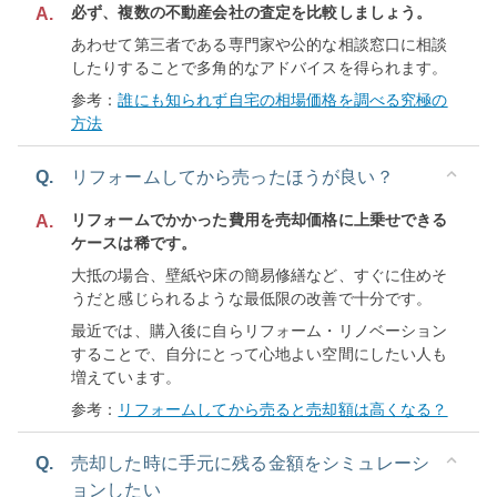
必ず、複数の不動産会社の査定を比較しましょう。
A.
あわせて第三者である専門家や公的な相談窓口に相談
したりすることで多角的なアドバイスを得られます。
参考：
誰にも知られず自宅の相場価格を調べる究極の
方法
Q.
リフォームしてから売ったほうが良い？
リフォームでかかった費用を売却価格に上乗せできる
A.
ケースは稀です。
大抵の場合、壁紙や床の簡易修繕など、すぐに住めそ
うだと感じられるような最低限の改善で十分です。
最近では、購入後に自らリフォーム・リノベーション
することで、自分にとって心地よい空間にしたい人も
増えています。
参考：
リフォームしてから売ると売却額は高くなる？
Q.
売却した時に手元に残る金額をシミュレーシ
ョンしたい