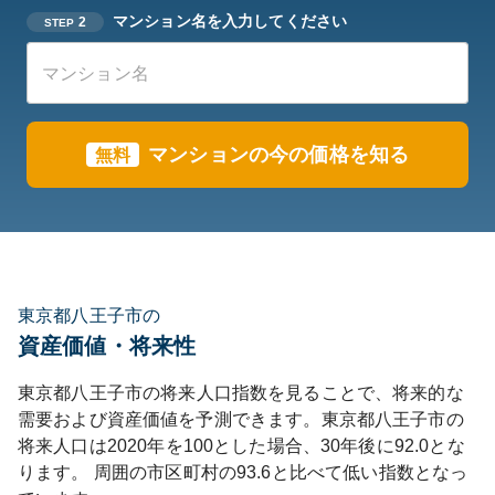
マンション名を入力してください
2
STEP
マンションの今の価格を知る
無料
東京都八王子市の
資産価値・将来性
東京都
八王子市
の将来人口指数を見ることで、将来的な
需要および資産価値を予測できます。
東京都
八王子市
の
将来人口は
2020
年を100とした場合、30年後に
92.0
とな
ります。
周囲の市区町村の
93.6
と比べて
低い
指数となっ