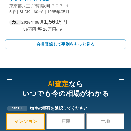
東京都八王子市諏訪町３０７−１
5階 | 3LDK | 60m² | 1995年05月
1,560
万円
2026年08月
売出
86
万円/坪
26
万円/m²
会員登録して事例をもっと見る
AI査定
なら
いつでも今の相場がわかる
物件の種類を選択してください
1
STEP
マンション
戸建
土地