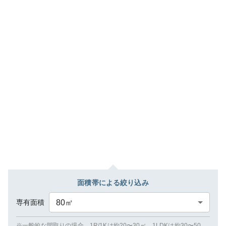
面積帯による絞り込み
専有面積
80
㎡
※一般的な間取りの場合、1R/1Kは約20〜30㎡、1LDKは約30〜50