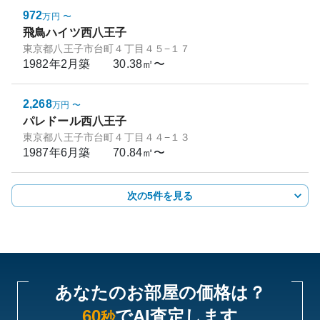
972
万円
〜
飛鳥ハイツ西八王子
東京都八王子市台町４丁目４５−１７
1982年2月
築
30.38㎡〜
2,268
万円
〜
パレドール西八王子
東京都八王子市台町４丁目４４−１３
1987年6月
築
70.84㎡〜
次の5件を見る
あなたのお部屋の価格は？
60
でAI査定します
秒