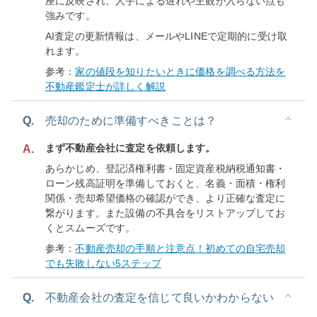
座に反映され、人手による遅れや主観が入らない点も
強みです。
AI査定の更新情報は、メールやLINEで定期的に受け取
れます。
参考：
家の値段を知りたいときに価格を調べる方法を
不動産鑑定士が詳しく解説
Q.
売却のために準備すべきことは？
まず不動産会社に査定を依頼します。
A.
あらかじめ、登記済権利書・固定資産税納税通知書・
ローン残高証明を準備しておくと、名義・面積・権利
関係・売却希望価格の確認ができ、より正確な査定に
繋がります。また設備の不具合をリストアップしてお
くとスムーズです。
参考：
不動産売却の手順と注意点！初めての自宅売却
でも失敗しない5ステップ
Q.
不動産会社の査定を信じて良いかわからない