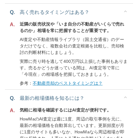
Q.
高く売れるタイミングはある？
近隣の販売状況や「いま自分の不動産がいくらで売れ
A.
るのか」相場を常に把握することが重要です。
AI査定や不動産情報ライブラリ（国土交通省）のデー
タだけでなく、複数会社の査定根拠を比較し、売却検
討の判断材料にしましょう。
実際に売り時を逃して400万円以上損した事例もありま
す。売るかどうか迷っている間は、AI査定等で常に
「今現在」の相場感を把握しておきましょう。
参考：
不動産売却のベストタイミングは？
Q.
最新の相場価格を知るには？
気軽に相場を確認するにはAI査定が便利です。
A.
HowMaのAI査定は週に1度、周辺の取引事例を元に、
最新の相場価格を自動算出しています。更新頻度が月
に1度のサイトも多いなか、HowMaなら周辺相場が即