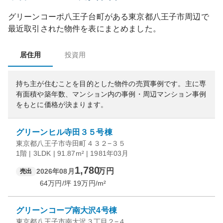
グリーンコーポ八王子台町
がある
東京都
八王子市
周辺で
最近取引された物件を表にまとめました。
居住用
投資用
持ち主が住むことを目的とした物件の売買事例です。
主に専
有面積や築年数、マンション内の事例・周辺マンション事例
をもとに価格が決まります。
グリーンヒル寺田３５号棟
東京都八王子市寺田町４３２−３５
1階 | 3LDK | 91.87m² | 1981年03月
1,780
万円
2026年08月
売出
64
万円/坪
19
万円/m²
グリーンコープ南大沢4号棟
東京都八王子市南大沢３丁目２−４