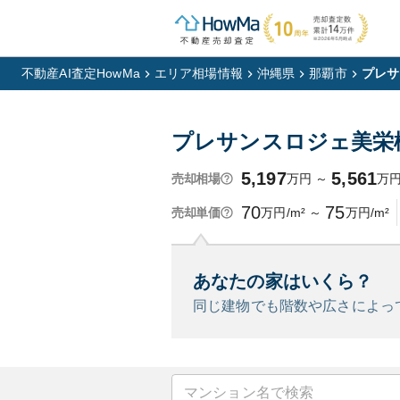
不動産AI査定HowMa
エリア相場情報
沖縄県
那覇市
プレサ
プレサンスロジェ美栄
5,197
5,561
万円
～
万
売却相場
70
75
万円/m²
～
万円/m²
売却単価
あなたの家はいくら？
同じ建物でも階数や広さによっ