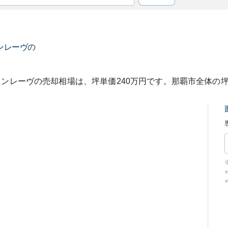
ンレーヴ
の
ョンレーヴ
の売却相場は、坪単価
240
万円です。
那覇市
全体の