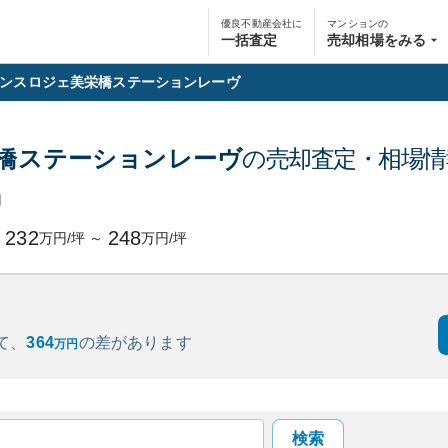
優良不動産会社に
マンションの
一括査定
売却相場をみる
ンスロジェ美栄橋ステーションレーヴ
橋ステーションレーヴ
の売却査定・相場情
円
232
248
万円/坪
～
万円/坪
て、
364
の
差があります
万円
検索