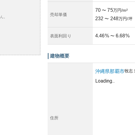
70
75
〜
万円/m²
売却単価
ん。
232
248
〜
万円/坪
4.46
%
6.68
%
表面利回り
〜
建物概要
牧志
沖縄県
那覇市
Loading...
住所