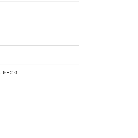
１９−２０