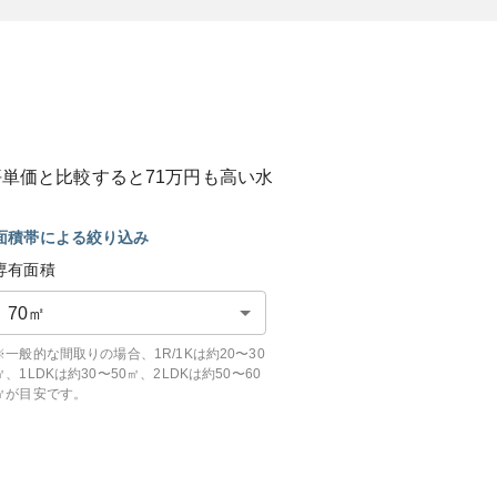
坪単価と比較すると
71
万円も
高い
水
面積帯による絞り込み
専有面積
70
㎡
※一般的な間取りの場合、1R/1Kは約20〜30
㎡、1LDKは約30〜50㎡、2LDKは約50〜60
㎡が目安です。