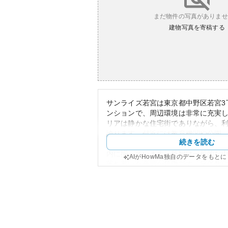
まだ物件の写真がありませ
建物写真を寄稿する
サンライズ若宮は東京都中野区若宮3
ンションで、周辺環境は非常に充実
リアは静かな住宅街でありながら、
誇ります。付近には教育機関や公園
続きを読む
ーマーケットが存在し、日常生活に
内に揃っています。外観は一般的な
AIがHowMa独自のデータをもと
落ち着いた色調が特徴です。築年数
感じるかもしれませんが、丁寧な維
ることもしばしばです。
資産性においては、都心からのアク
アドバンテージとなっています。中
しても人気が高く、将来的な賃料相
ます。所有リスクとしては、老朽化