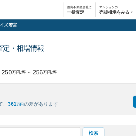
優良不動産会社に
マンションの
一括査定
売却相場をみる
イズ若宮
査定・相場情報
円
250
256
万円/坪
～
万円/坪
て、
361
の
差があります
万円
検索