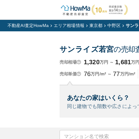
不動産AI査定HowMa
エリア相場情報
東京都
中野区
サンラ
サンライズ若宮
の売却
1,320
1,681
万円
～
万
売却相場
76
77
万円/m²
～
万円/m²
売却単価
あなたの家はいくら？
同じ建物でも階数や広さによっ