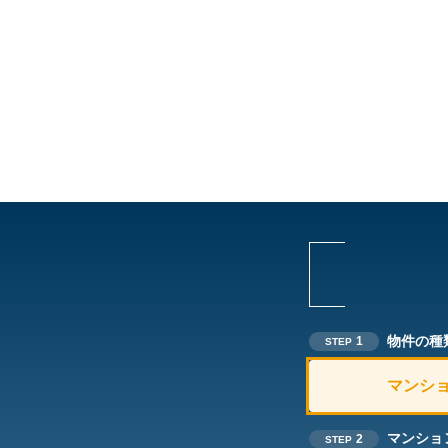
物件の種
1
STEP
マンシ
マンショ
2
STEP