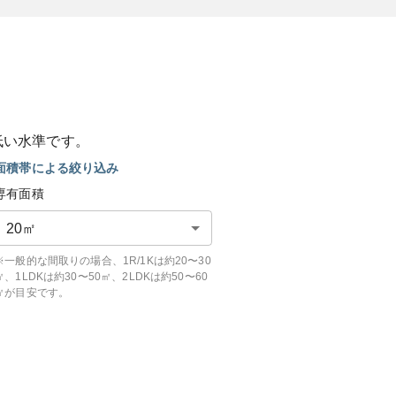
低い
水準です。
面積帯による絞り込み
専有面積
20
㎡
※一般的な間取りの場合、1R/1Kは約20〜30
㎡、1LDKは約30〜50㎡、2LDKは約50〜60
㎡が目安です。