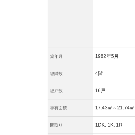
資産価値の変動が考
住居選択の一つとい
1982年5月
築年月
4階
総階数
16戸
総戸数
17.43㎡
～21.74㎡
専有面積
1DK, 1K, 1R
間取り