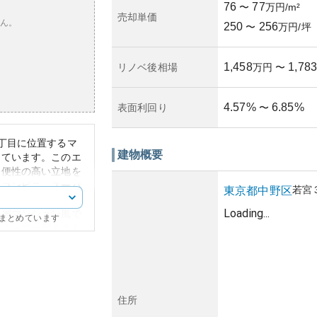
76
77
〜
万円/m²
売却単価
ん。
250
256
〜
万円/坪
1,458
1,783
リノベ後相場
万円
〜
4.57
%
6.85
%
表面利回り
〜
丁目に位置するマ
建物概要
しています。このエ
利便性の高い立地を
、コンビニ、スーパ
若宮
東京都
中野区
必要な施設が徒歩圏
Loading...
中層マンション風で
にまとめています
によって一部古さを
持管理が施されてい
セスの良さが大きな
野区は不動産投資と
場の安定が期待され
住所
による修繕費の増加