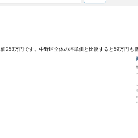
単価
253
万円です。
中野区
全体の坪単価と比較すると
59
万円も