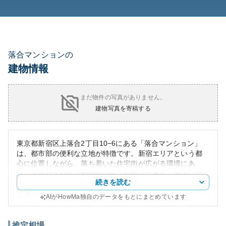
落合マンションの
建物情報
まだ物件の写真がありません。
建物写真を寄稿する
東京都新宿区上落合2丁目10−6にある「落合マンション」
は、都市部の便利な立地が特徴です。新宿エリアという都
心に位置しながら、落ち着いた住宅街が広がる環境にあ
り、アクセスや生活利便性の良さが際立ちます。周辺には
続きを読む
スーパー、コンビニ、飲食店が点在し、生活する上で必要
な施設が揃っています。
AIがHowMa独自のデータをもとにまとめています
落合マンションは、外観としてはシンプルな中層マンショ
ンタイプで、周囲には緑の植栽が施されており、都会の中
でも落ち着いた印象を与えています。築年数に関する情報
推定相場