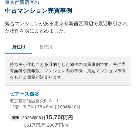
東京都新宿区の
中古マンション売買事例
落合マンション
がある
東京都
新宿区
周辺で最近取引され
た物件を表にまとめました。
居住用
投資用
持ち主が住むことを目的とした物件の売買事例です。
主に専
有面積や築年数、マンション内の事例・周辺マンション事例
をもとに価格が決まります。
ピアース四谷
東京都新宿区富久町８−１
12階 | 3LDK | 78.46m² | 2004年10月
15,700
万円
2026年08月
売出
661
万円/坪
200
万円/m²