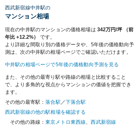
西武新宿線中井駅の
マンション相場
現在の
中井
駅のマンションの価格相場は
342
万円/坪 （前
年比
+12.2%
）
です。
より詳細な間取り別の価格データや、5年後の価格動向予
測は、次の
中井
駅の相場ページでご確認いただけます。
中井
駅の相場ページで5年後の価格動向予測を見る
また、その他の最寄り駅や路線の相場と比較すること
で、より多角的な視点からマンションの価値を把握でき
ます。
その他の最寄駅：
落合
駅
／
下落合
駅
西武新宿線
の他の駅相場を確認する
その他の路線：
東京メトロ東西線
、
西武新宿線