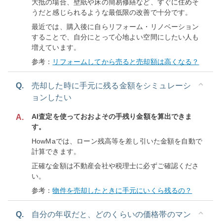
大抵の場合、壁紙や床の簡易修繕など、すぐに住めそ
うだと感じられるような最低限の改善で十分です。
最近では、購入後に自らリフォーム・リノベーション
することで、自分にとって心地よい空間にしたい人も
増えています。
参考：
リフォームしてから売ると売却額は高くなる？
Q.
売却した時に手元に残る金額をシミュレーシ
ョンしたい
AI査定を使っておおよその手残り金額を算出できま
A.
す。
HowMaでは、ローン残高等を差し引いた金額を自動で
計算できます。
正確な金額は不動産会社や税理士に必ずご確認くださ
い。
参考：
物件を売却したときに手元にいくら残るの？
Q.
自分の年収だと、どのくらいの価格帯のマン