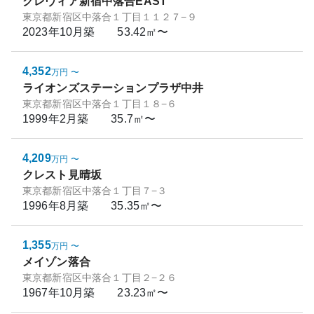
クレヴィア新宿中落合EAST
東京都新宿区中落合１丁目１１２７−９
2023年10月
築
53.42㎡〜
4,352
万円
〜
ライオンズステーションプラザ中井
東京都新宿区中落合１丁目１８−６
1999年2月
築
35.7㎡〜
4,209
万円
〜
クレスト見晴坂
東京都新宿区中落合１丁目７−３
1996年8月
築
35.35㎡〜
1,355
万円
〜
メイゾン落合
東京都新宿区中落合１丁目２−２６
1967年10月
築
23.23㎡〜