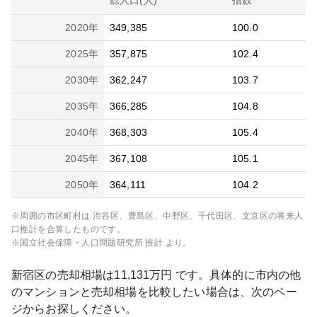
総人口(人)
指数
2020
年
349,385
100.0
2025
年
357,875
102.4
2030
年
362,247
103.7
2035
年
366,285
104.8
2040
年
368,303
105.4
2045
年
367,108
105.1
2050
年
364,111
104.2
※周囲の市区町村は
渋谷区、豊島区、中野区、千代田区、文京区
の将来人
口推計を合算したものです。
※国立社会保障・人口問題研究所 推計 より。
新宿区
の売却相場は
11,131
万円 です。具体的に市内の他
のマンションと売却相場を比較したい場合は、次のペー
ジからお探しください。