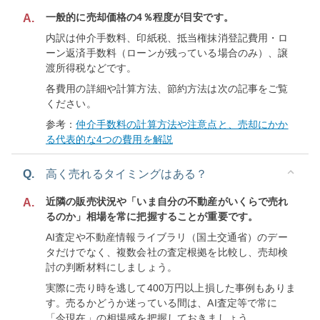
一般的に売却価格の4％程度が目安です。
A.
内訳は仲介手数料、印紙税、抵当権抹消登記費用・ロ
ーン返済手数料（ローンが残っている場合のみ）、譲
渡所得税などです。
各費用の詳細や計算方法、節約方法は次の記事をご覧
ください。
参考：
仲介手数料の計算方法や注意点と、売却にかか
る代表的な4つの費用を解説
Q.
高く売れるタイミングはある？
近隣の販売状況や「いま自分の不動産がいくらで売れ
A.
るのか」相場を常に把握することが重要です。
AI査定や不動産情報ライブラリ（国土交通省）のデー
タだけでなく、複数会社の査定根拠を比較し、売却検
討の判断材料にしましょう。
実際に売り時を逃して400万円以上損した事例もありま
す。売るかどうか迷っている間は、AI査定等で常に
「今現在」の相場感を把握しておきましょう。