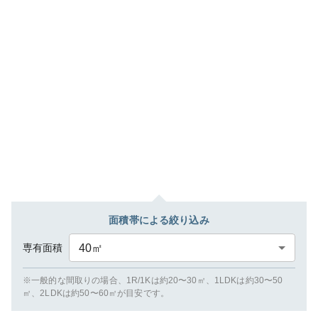
面積帯による絞り込み
専有面積
40
㎡
※一般的な間取りの場合、1R/1Kは約20〜30㎡、1LDKは約30〜50
㎡、2LDKは約50〜60㎡が目安です。