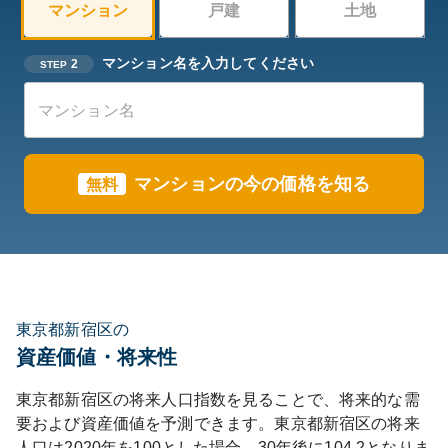
マンション
戸建
土地
マンション名を入力してください
2
STEP
マンションの今の価格を知る
無料
東京都新宿区の
資産価値・将来性
東京都
新宿区
の将来人口指数を見ることで、将来的な需
要および資産価値を予測できます。
東京都
新宿区
の将来
人口は
2020
年を100とした場合、30年後に
104.2
となりま