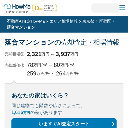
不動産AI査定HowMa
エリア相場情報
東京都
新宿区
落合マンション
落合マンション
の売却査定・相場情報
2,321
3,937
万円
～
万円
売却相場
78
80
万円/m²
～
万円/m²
売却単価
259
264
万円/坪
～
万円/坪
あなたの家はいくら？
同じ建物でも階数や広さによって、
1,616
の
差があります
万円
いますぐAI査定スタート