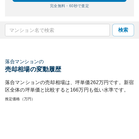
完全無料・60秒で査定
検索
落合マンション
の
売却相場の変動履歴
落合マンション
の売却相場は、坪単価
262
万円です。
新宿
区
全体の坪単価と比較すると
166
万円も
低い
水準です。
推定価格（万円）