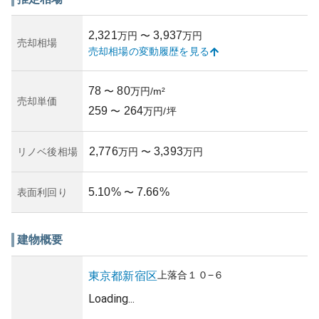
は公開されていませんが、常に良好な管理が行われている
ことで、居住者に安心感を与える環境が維持されているこ
2,321
3,937
万円
〜
万円
とが特長的です。
売却相場
売却相場の変動履歴を見る
このマンションは、都心の利便性を享受しながらも比較的
安価に物件を取得できる可能性があるため、資産性の点で
も注目されています。新宿という好立地は不動産価値の維
78
80
〜
万円/m²
持につながりやすく、将来の売却を考慮に入れても効果的
売却単価
259
264
です。
〜
万円/坪
一方で、所有リスクとしては、都心であるがゆえの地価変
動の影響を受けやすい点が挙げられます。また、将来的な
2,776
3,393
リノベ後相場
万円
〜
万円
大規模修繕計画やマンション管理組合の運営状況などを事
前にしっかりと確認することが、安心し住み続けるために
は重要です。
5.10
%
7.66
%
表面利回り
〜
建物概要
上落合
１０−６
東京都
新宿区
Loading...