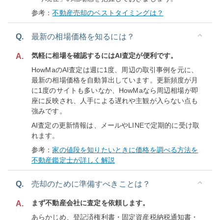
参考：
不動産売却のベストタイミングは？
Q.
最新の相場価格を知るには？
気軽に相場を確認するにはAI査定が便利です。
A.
HowMaのAI査定は週に1度、周辺の取引事例を元に、
最新の相場価格を自動算出しています。更新頻度が月
に1度のサイトも多いなか、HowMaなら周辺相場が即
座に反映され、人手による遅れや主観が入らない点も
強みです。
AI査定の更新情報は、メールやLINEで定期的に受け取
れます。
参考：
家の値段を知りたいときに価格を調べる方法を
不動産鑑定士が詳しく解説
Q.
売却のために準備すべきことは？
まず不動産会社に査定を依頼します。
A.
あらかじめ、登記済権利書・固定資産税納税通知書・