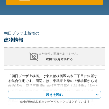
朝日プラザ上板橋の
建物情報
まだ物件の写真がありません。
建物写真を寄稿する
「朝日プラザ上板橋」は東京都板橋区若木三丁目に位置す
る集合住宅です。周辺には、東武東上線の上板橋駅から徒
歩約15分、都営三田線の志村三丁目駅からは徒歩約16分と
いう立地が特徴です。自動車でのアクセスの良さに加え、
続きを読む
公共交通機関の利用も可能で、利便性は高いです。
外観はシンプルでありつつも機能的な設計がされていま
AIがHowMa独自のデータをもとにまとめています
す。この地域では、静かな住宅街が広がり、住環境として