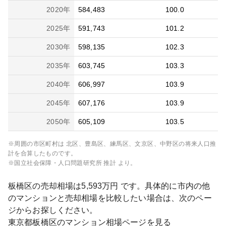
2020
年
584,483
100.0
2025
年
591,743
101.2
2030
年
598,135
102.3
2035
年
603,745
103.3
2040
年
606,997
103.9
2045
年
607,176
103.9
2050
年
605,109
103.5
※周囲の市区町村は
北区、豊島区、練馬区、文京区、中野区
の将来人口推
計を合算したものです。
※国立社会保障・人口問題研究所 推計 より。
板橋区
の売却相場は
5,593
万円 です。具体的に市内の他
のマンションと売却相場を比較したい場合は、次のペー
ジからお探しください。
東京都
板橋区
のマンション相場ページを見る