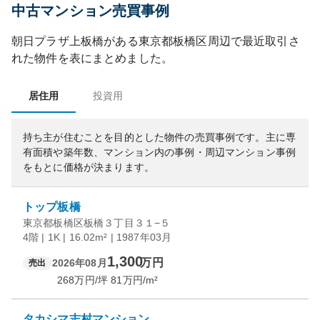
中古マンション売買事例
朝日プラザ上板橋
がある
東京都
板橋区
周辺で最近取引さ
れた物件を表にまとめました。
居住用
投資用
持ち主が住むことを目的とした物件の売買事例です。
主に専
有面積や築年数、マンション内の事例・周辺マンション事例
をもとに価格が決まります。
トップ板橋
東京都板橋区板橋３丁目３１−５
4階 | 1K | 16.02m² | 1987年03月
1,300
万円
2026年08月
売出
268
万円/坪
81
万円/m²
タカシマ志村マンション