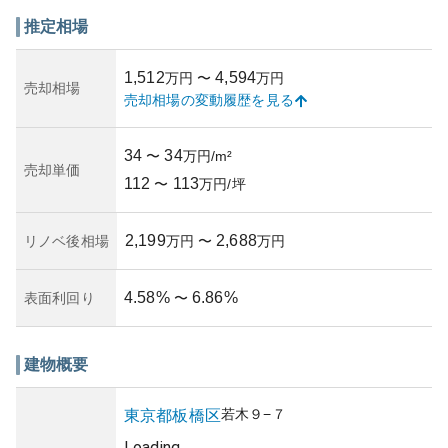
は落ち着いています。周囲には公園が点在しており、自然
の中での生活を楽しむことができます。買い物施設や飲食
推定相場
店も適度にあり、生活利便性も確保されています。
物件の資産性としては、東京23区内であるため高めと言え
1,512
4,594
万円
〜
万円
ます。また、この地域は長期的に見ても発展が期待される
売却相場
売却相場の変動履歴を見る
エリアであるため、資産価値は維持しやすいです。ただ
し、所有リスクとしては、地震などの自然災害リスクに備
えて適切な保険加入が必要です。
34
34
〜
万円/m²
築年数や管理状況が検索では明らかではありませんが、物
売却単価
112
113
件の情報管理会社や管理組合による丁寧な維持管理が行わ
〜
万円/坪
れていると、資産として魅力が増すでしょう。リノベーシ
ョンに関する情報が求められることもありますが、適切な
2,199
2,688
リノベ後相場
万円
〜
万円
修繕計画が整っていることがこのマンションの大きな利点
です。
4.58
%
6.86
%
表面利回り
〜
建物概要
若木
９−７
東京都
板橋区
Loading...