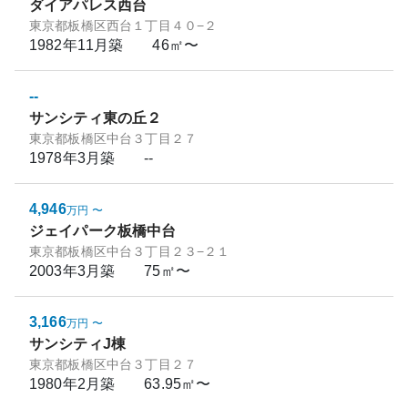
ダイアパレス西台
東京都板橋区西台１丁目４０−２
1982年11月
築
46㎡〜
--
サンシティ東の丘２
東京都板橋区中台３丁目２７
1978年3月
築
--
4,946
万円
〜
ジェイパーク板橋中台
東京都板橋区中台３丁目２３−２１
2003年3月
築
75㎡〜
3,166
万円
〜
サンシティJ棟
東京都板橋区中台３丁目２７
1980年2月
築
63.95㎡〜