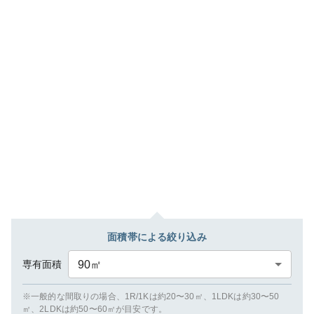
面積帯による絞り込み
専有面積
90
㎡
※一般的な間取りの場合、1R/1Kは約20〜30㎡、1LDKは約30〜50
㎡、2LDKは約50〜60㎡が目安です。