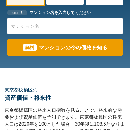
マンション名を入力してください
2
STEP
マンションの今の価格を知る
無料
東京都板橋区の
資産価値・将来性
東京都
板橋区
の将来人口指数を見ることで、将来的な需
要および資産価値を予測できます。
東京都
板橋区
の将来
人口は
2020
年を100とした場合、30年後に
103.5
となりま