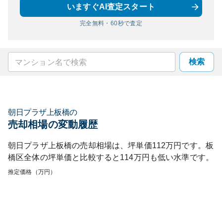
いますぐAI査定スタート
完全無料・60秒で査定
検索
朝日プラザ上板橋
の
売却相場の変動履歴
朝日プラザ上板橋
の売却相場は、坪単価
112
万円です。
板
橋区
全体の坪単価と比較すると
114
万円も
低い
水準です。
推定価格（万円）