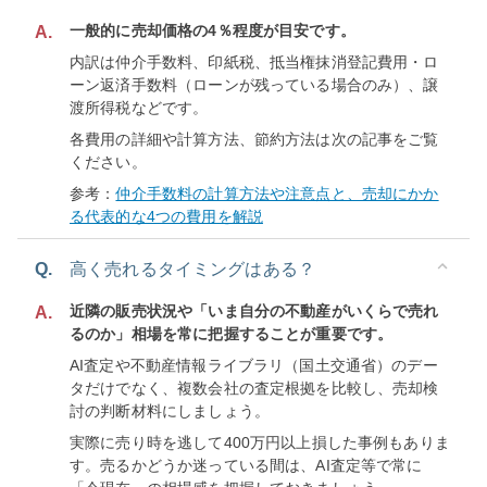
一般的に売却価格の4％程度が目安です。
A.
内訳は仲介手数料、印紙税、抵当権抹消登記費用・ロ
ーン返済手数料（ローンが残っている場合のみ）、譲
渡所得税などです。
各費用の詳細や計算方法、節約方法は次の記事をご覧
ください。
参考：
仲介手数料の計算方法や注意点と、売却にかか
る代表的な4つの費用を解説
Q.
高く売れるタイミングはある？
近隣の販売状況や「いま自分の不動産がいくらで売れ
A.
るのか」相場を常に把握することが重要です。
AI査定や不動産情報ライブラリ（国土交通省）のデー
タだけでなく、複数会社の査定根拠を比較し、売却検
討の判断材料にしましょう。
実際に売り時を逃して400万円以上損した事例もありま
す。売るかどうか迷っている間は、AI査定等で常に