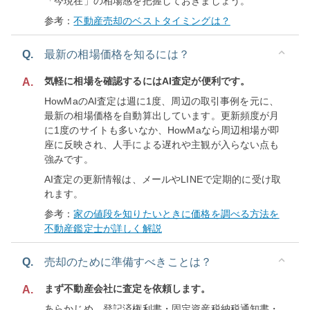
「今現在」の相場感を把握しておきましょう。
参考：
不動産売却のベストタイミングは？
Q.
最新の相場価格を知るには？
気軽に相場を確認するにはAI査定が便利です。
A.
HowMaのAI査定は週に1度、周辺の取引事例を元に、
最新の相場価格を自動算出しています。更新頻度が月
に1度のサイトも多いなか、HowMaなら周辺相場が即
座に反映され、人手による遅れや主観が入らない点も
強みです。
AI査定の更新情報は、メールやLINEで定期的に受け取
れます。
参考：
家の値段を知りたいときに価格を調べる方法を
不動産鑑定士が詳しく解説
Q.
売却のために準備すべきことは？
まず不動産会社に査定を依頼します。
A.
あらかじめ、登記済権利書・固定資産税納税通知書・