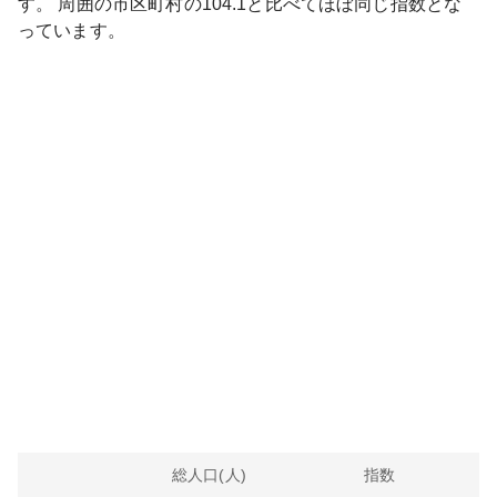
す。
周囲の市区町村の
104.1
と比べて
ほぼ同じ
指数とな
っています。
総人口(人)
指数