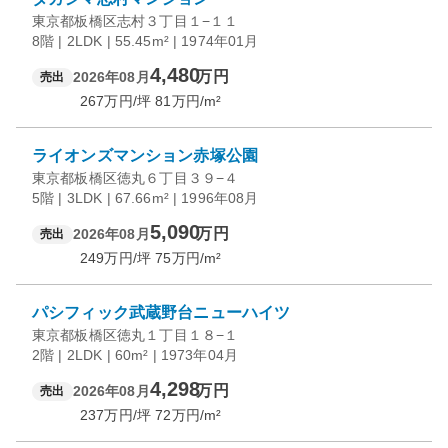
東京都板橋区志村３丁目１−１１
8階 | 2LDK | 55.45m² | 1974年01月
4,480
万円
2026年08月
売出
267
万円/坪
81
万円/m²
ライオンズマンション赤塚公園
東京都板橋区徳丸６丁目３９−４
5階 | 3LDK | 67.66m² | 1996年08月
5,090
万円
2026年08月
売出
249
万円/坪
75
万円/m²
パシフィック武蔵野台ニューハイツ
東京都板橋区徳丸１丁目１８−１
2階 | 2LDK | 60m² | 1973年04月
4,298
万円
2026年08月
売出
237
万円/坪
72
万円/m²