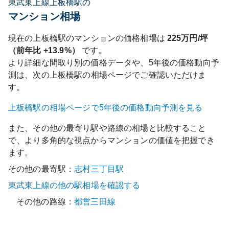
東武東上線上板橋駅の
マンション相場
現在の
上板橋
駅のマンションの価格相場は
225
万円/坪
（前年比
+13.9%
）
です。
より詳細な間取り別の価格データや、5年後の価格動向予
測は、次の
上板橋
駅の相場ページでご確認いただけま
す。
上板橋
駅の相場ページで5年後の価格動向予測を見る
また、その他の最寄り駅や路線の相場と比較すること
で、より多角的な視点からマンションの価値を把握でき
ます。
その他の最寄駅：
志村三丁目
駅
東武東上線
の他の駅相場を確認する
その他の路線：
都営三田線