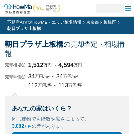
不動産AI査定HowMa
エリア相場情報
東京都
板橋区
朝日プラザ上板橋
朝日プラザ上板橋
の売却査定・相場情
報
1,512
4,594
万円
～
万円
売却相場
34
34
万円/m²
～
万円/m²
売却単価
112
113
万円/坪
～
万円/坪
あなたの家はいくら？
同じ建物でも階数や広さによって、
3,082
の
差があります
万円