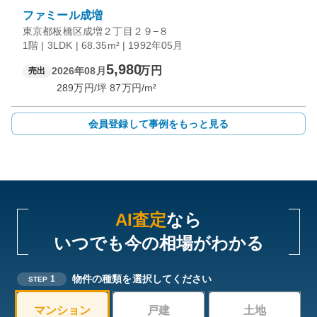
ファミール成増
東京都板橋区成増２丁目２９−８
1階 | 3LDK | 68.35m² | 1992年05月
5,980
万円
2026年08月
売出
289
万円/坪
87
万円/m²
会員登録して事例をもっと見る
AI査定
なら
いつでも今の相場がわかる
物件の種類を選択してください
1
STEP
マンション
戸建
土地