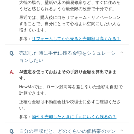
大抵の場合、壁紙や床の簡易修繕など、すぐに住めそ
うだと感じられるような最低限の改善で十分です。
最近では、購入後に自らリフォーム・リノベーション
することで、自分にとって心地よい空間にしたい人も
増えています。
参考：
リフォームしてから売ると売却額は高くなる？
Q.
売却した時に手元に残る金額をシミュレーシ
ョンしたい
AI査定を使っておおよその手残り金額を算出できま
A.
す。
HowMaでは、ローン残高等を差し引いた金額を自動で
計算できます。
正確な金額は不動産会社や税理士に必ずご確認くださ
い。
参考：
物件を売却したときに手元にいくら残るの？
Q.
自分の年収だと、どのくらいの価格帯のマン