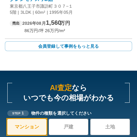
東京都八王子市諏訪町３０７−１
5階 | 3LDK | 60m² | 1995年05月
1,560
万円
2026年08月
売出
86
万円/坪
26
万円/m²
会員登録して事例をもっと見る
AI査定
なら
いつでも今の相場がわかる
物件の種類を選択してください
1
STEP
マンション
戸建
土地