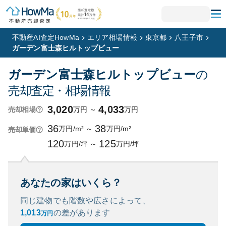
不動産AI査定HowMa
エリア相場情報
東京都
八王子市
ガーデン富士森ヒルトップビュー
ガーデン富士森ヒルトップビュー
の
売却査定・相場情報
3,020
4,033
万円
～
万円
売却相場
36
38
万円/m²
～
万円/m²
売却単価
120
125
万円/坪
～
万円/坪
あなたの家はいくら？
同じ建物でも階数や広さによって、
1,013
の
差があります
万円