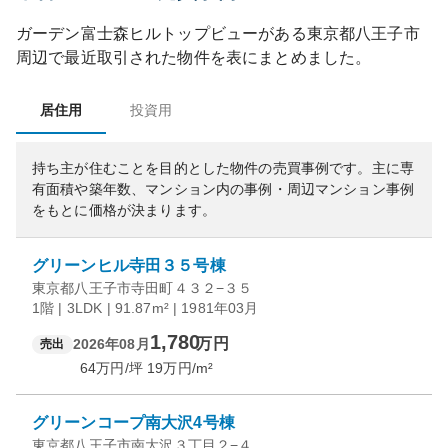
ガーデン富士森ヒルトップビュー
がある
東京都
八王子市
周辺で最近取引された物件を表にまとめました。
居住用
投資用
持ち主が住むことを目的とした物件の売買事例です。
主に専
有面積や築年数、マンション内の事例・周辺マンション事例
をもとに価格が決まります。
グリーンヒル寺田３５号棟
東京都八王子市寺田町４３２−３５
1階 | 3LDK | 91.87m² | 1981年03月
1,780
万円
2026年08月
売出
64
万円/坪
19
万円/m²
グリーンコープ南大沢4号棟
東京都八王子市南大沢３丁目２−４