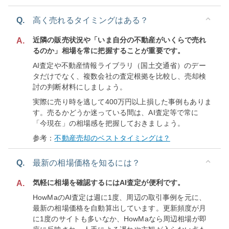
Q.
高く売れるタイミングはある？
近隣の販売状況や「いま自分の不動産がいくらで売れ
A.
るのか」相場を常に把握することが重要です。
AI査定や不動産情報ライブラリ（国土交通省）のデー
タだけでなく、複数会社の査定根拠を比較し、売却検
討の判断材料にしましょう。
実際に売り時を逃して400万円以上損した事例もありま
す。売るかどうか迷っている間は、AI査定等で常に
「今現在」の相場感を把握しておきましょう。
参考：
不動産売却のベストタイミングは？
Q.
最新の相場価格を知るには？
気軽に相場を確認するにはAI査定が便利です。
A.
HowMaのAI査定は週に1度、周辺の取引事例を元に、
最新の相場価格を自動算出しています。更新頻度が月
に1度のサイトも多いなか、HowMaなら周辺相場が即