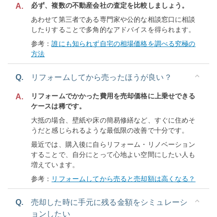
必ず、複数の不動産会社の査定を比較しましょう。
A.
あわせて第三者である専門家や公的な相談窓口に相談
したりすることで多角的なアドバイスを得られます。
参考：
誰にも知られず自宅の相場価格を調べる究極の
方法
Q.
リフォームしてから売ったほうが良い？
リフォームでかかった費用を売却価格に上乗せできる
A.
ケースは稀です。
大抵の場合、壁紙や床の簡易修繕など、すぐに住めそ
うだと感じられるような最低限の改善で十分です。
最近では、購入後に自らリフォーム・リノベーション
することで、自分にとって心地よい空間にしたい人も
増えています。
参考：
リフォームしてから売ると売却額は高くなる？
Q.
売却した時に手元に残る金額をシミュレーシ
ョンしたい