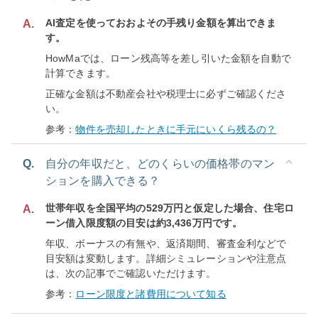
AI査定を使っておおよその手残り金額を算出できま
A.
す。
HowMaでは、ローン残高等を差し引いた金額を自動で
計算できます。
正確な金額は不動産会社や税理士に必ずご確認くださ
い。
参考：
物件を売却したときに手元にいくら残るの？
Q.
自分の年収だと、どのくらいの価格帯のマン
ションを購入できる？
世帯年収を全国平均の529万円と仮定した場合、住宅ロ
A.
ーン借入限度額の目安は約3,436万円です。
年収、ボーナスの有無や、返済期間、審査金利などで
目安額は変動します。詳細シミュレーションや注意点
は、次の記事でご確認いただけます。
参考：
ローン限度と諸費用について知る