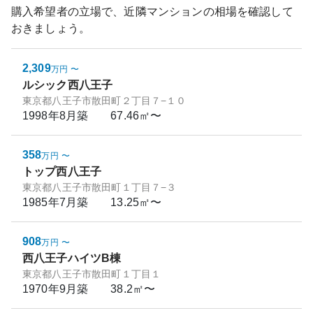
購入希望者の立場で、近隣マンションの相場を確認して
おきましょう。
2,309
万円
〜
ルシック西八王子
東京都八王子市散田町２丁目７−１０
1998年8月
築
67.46㎡〜
358
万円
〜
トップ西八王子
東京都八王子市散田町１丁目７−３
1985年7月
築
13.25㎡〜
908
万円
〜
西八王子ハイツB棟
東京都八王子市散田町１丁目１
1970年9月
築
38.2㎡〜