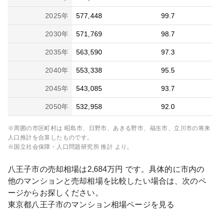
2025
年
577,448
99.7
2030
年
571,769
98.7
2035
年
563,590
97.3
2040
年
553,338
95.5
2045
年
543,085
93.7
2050
年
532,958
92.0
※周囲の市区町村は
昭島市、日野市、あきる野市、福生市、立川市
の将来
人口推計を合算したものです。
※国立社会保障・人口問題研究所 推計 より。
八王子市
の売却相場は
2,684
万円 です。具体的に市内の
他のマンションと売却相場を比較したい場合は、次のペ
ージからお探しください。
東京都
八王子市
のマンション相場ページを見る