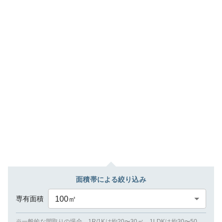
面積帯による絞り込み
専有面積
100
㎡
※一般的な間取りの場合、1R/1Kは約20〜30㎡、1LDKは約30〜50