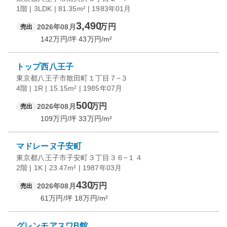
1階 | 3LDK | 81.35m² | 1983年01月
3,490
万円
2026年08月
売出
142
万円/坪
43
万円/m²
トップ西八王子
東京都八王子市散田町１丁目７−３
4階 | 1R | 15.15m² | 1985年07月
500
万円
2026年08月
売出
109
万円/坪
33
万円/m²
マドレーヌ子安町
東京都八王子市子安町３丁目３６−１４
2階 | 1K | 23.47m² | 1987年03月
430
万円
2026年08月
売出
61
万円/坪
18
万円/m²
グレンモアスワB館