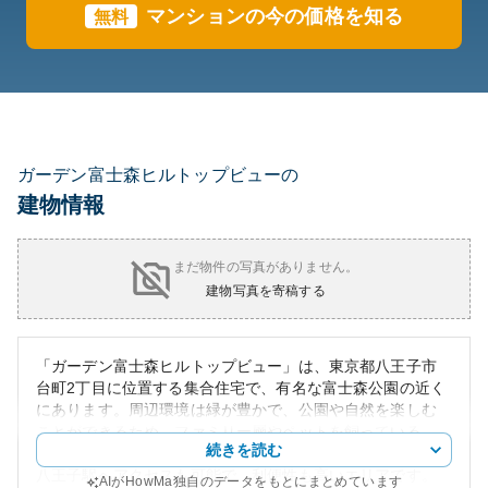
マンションの今の価格を知る
無料
ガーデン富士森ヒルトップビューの
建物情報
まだ物件の写真がありません。
建物写真を寄稿する
「ガーデン富士森ヒルトップビュー」は、東京都八王子市
台町2丁目に位置する集合住宅で、有名な富士森公園の近く
にあります。周辺環境は緑が豊かで、公園や自然を楽しむ
ことができるため、ファミリー層やペットを飼っている
続きを読む
人々には非常に適しています。また、車での通勤や近くの
八王子駅へアクセスも可能で、利便性も高いエリアです。
AIがHowMa独自のデータをもとにまとめています