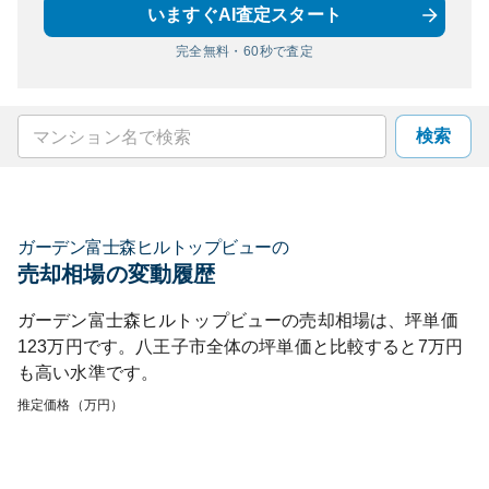
いますぐAI査定スタート
完全無料・60秒で査定
検索
ガーデン富士森ヒルトップビュー
の
売却相場の変動履歴
ガーデン富士森ヒルトップビュー
の売却相場は、坪単価
123
万円です。
八王子市
全体の坪単価と比較すると
7
万円
も
高い
水準です。
推定価格（万円）