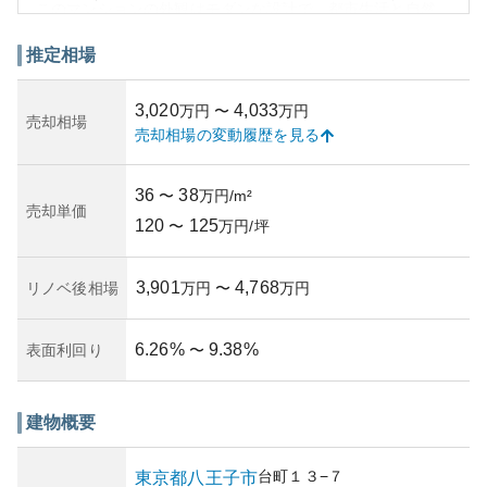
このマンションの外観はモダンな設計で、都市生活と自然
の調和を感じさせるデザインです。建物内のプライバシー
もしっかりと考慮されており、居住者に快適な住環境を提
推定相場
供します。
資産価値の観点では、都心へのアクセスの良さや周囲の開
3,020
4,033
万円
〜
万円
発計画から将来的な価値が期待できます。ただし、周辺の
売却相場
売却相場の変動履歴を見る
開発が進む市場では、競争が激しく、物件の価値が変動し
やすいリスクもあるため、不動産としての投資には注意が
必要です。さらに、地震などの自然災害リスクもゼロでは
36
38
〜
万円/m²
ありませんので、自身のライフスタイルとリスク評価に応
売却単価
120
125
じて、しっかり検討する必要があります。管理状況につい
〜
万円/坪
ての情報はネット検索で確認できませんでしたので、詳細
な管理体制については直接確認されることをお勧めしま
3,901
4,768
リノベ後相場
万円
〜
万円
す。
6.26
%
9.38
%
表面利回り
〜
建物概要
台町
１３−７
東京都
八王子市