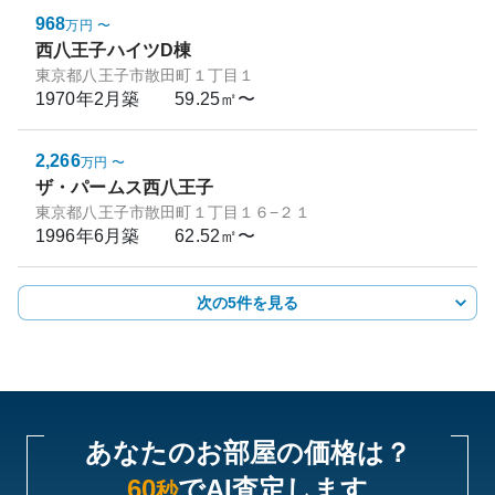
968
万円
〜
西八王子ハイツD棟
東京都八王子市散田町１丁目１
1970年2月
築
59.25㎡〜
2,266
万円
〜
ザ・パームス西八王子
東京都八王子市散田町１丁目１６−２１
1996年6月
築
62.52㎡〜
次の5件を見る
あなたのお部屋の価格は？
60
でAI査定します
秒