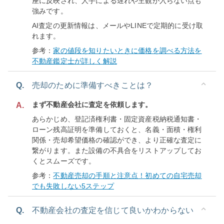
座に反映され、人手による遅れや主観が入らない点も
強みです。
AI査定の更新情報は、メールやLINEで定期的に受け取
れます。
参考：
家の値段を知りたいときに価格を調べる方法を
不動産鑑定士が詳しく解説
Q.
売却のために準備すべきことは？
まず不動産会社に査定を依頼します。
A.
あらかじめ、登記済権利書・固定資産税納税通知書・
ローン残高証明を準備しておくと、名義・面積・権利
関係・売却希望価格の確認ができ、より正確な査定に
繋がります。また設備の不具合をリストアップしてお
くとスムーズです。
参考：
不動産売却の手順と注意点！初めての自宅売却
でも失敗しない5ステップ
Q.
不動産会社の査定を信じて良いかわからない