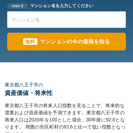
マンション名を入力してください
2
STEP
マンションの今の価格を知る
無料
東京都八王子市の
資産価値・将来性
東京都
八王子市
の将来人口指数を見ることで、将来的な
需要および資産価値を予測できます。
東京都
八王子市
の
将来人口は
2020
年を100とした場合、30年後に
92.0
とな
ります。
周囲の市区町村の
93.6
と比べて
低い
指数となっ