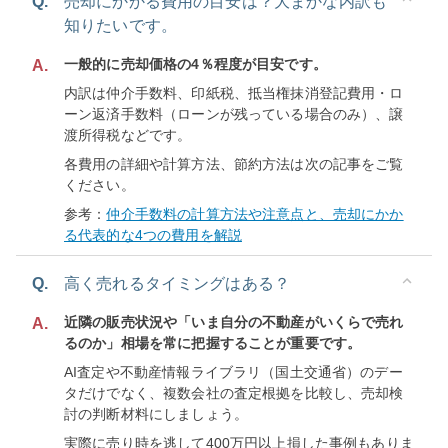
Q.
売却にかかる費用の目安は？大まかな内訳も
知りたいです。
一般的に売却価格の4％程度が目安です。
A.
内訳は仲介手数料、印紙税、抵当権抹消登記費用・ロ
ーン返済手数料（ローンが残っている場合のみ）、譲
渡所得税などです。
各費用の詳細や計算方法、節約方法は次の記事をご覧
ください。
参考：
仲介手数料の計算方法や注意点と、売却にかか
る代表的な4つの費用を解説
Q.
高く売れるタイミングはある？
近隣の販売状況や「いま自分の不動産がいくらで売れ
A.
るのか」相場を常に把握することが重要です。
AI査定や不動産情報ライブラリ（国土交通省）のデー
タだけでなく、複数会社の査定根拠を比較し、売却検
討の判断材料にしましょう。
実際に売り時を逃して400万円以上損した事例もありま