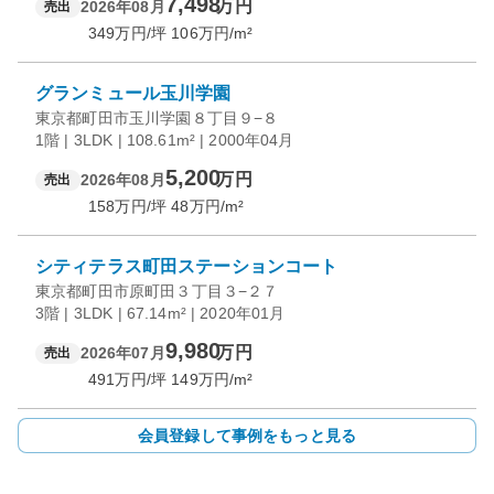
7,498
万円
2026年08月
売出
349
万円/坪
106
万円/m²
グランミュール玉川学園
東京都町田市玉川学園８丁目９−８
1階 | 3LDK | 108.61m² | 2000年04月
5,200
万円
2026年08月
売出
158
万円/坪
48
万円/m²
シティテラス町田ステーションコート
東京都町田市原町田３丁目３−２７
3階 | 3LDK | 67.14m² | 2020年01月
9,980
万円
2026年07月
売出
491
万円/坪
149
万円/m²
会員登録して事例をもっと見る