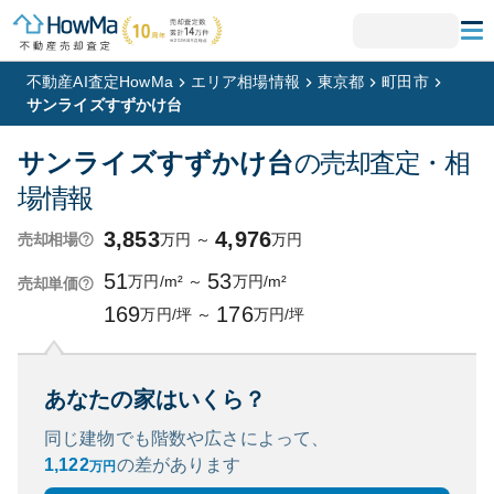
不動産AI査定HowMa
エリア相場情報
東京都
町田市
サンライズすずかけ台
サンライズすずかけ台
の売却査定・相
場情報
3,853
4,976
万円
～
万円
売却相場
51
53
万円/m²
～
万円/m²
売却単価
169
176
万円/坪
～
万円/坪
あなたの家はいくら？
同じ建物でも階数や広さによって、
1,122
の
差があります
万円