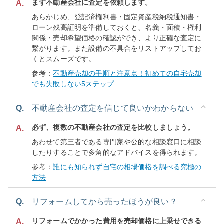
まず不動産会社に査定を依頼します。
A.
あらかじめ、登記済権利書・固定資産税納税通知書・
ローン残高証明を準備しておくと、名義・面積・権利
関係・売却希望価格の確認ができ、より正確な査定に
繋がります。また設備の不具合をリストアップしてお
くとスムーズです。
参考：
不動産売却の手順と注意点！初めての自宅売却
でも失敗しない5ステップ
Q.
不動産会社の査定を信じて良いかわからない
必ず、複数の不動産会社の査定を比較しましょう。
A.
あわせて第三者である専門家や公的な相談窓口に相談
したりすることで多角的なアドバイスを得られます。
参考：
誰にも知られず自宅の相場価格を調べる究極の
方法
Q.
リフォームしてから売ったほうが良い？
リフォームでかかった費用を売却価格に上乗せできる
A.