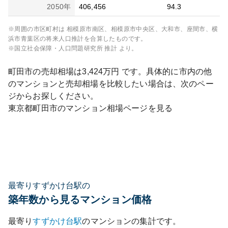
2050
年
406,456
94.3
※周囲の市区町村は
相模原市南区、相模原市中央区、大和市、座間市、横
浜市青葉区
の将来人口推計を合算したものです。
※国立社会保障・人口問題研究所 推計 より。
町田市
の売却相場は
3,424
万円 です。具体的に市内の他
のマンションと売却相場を比較したい場合は、次のペー
ジからお探しください。
東京都
町田市
のマンション相場ページを見る
最寄りすずかけ台駅の
築年数から見るマンション価格
最寄り
すずかけ台
駅
のマンションの集計です。