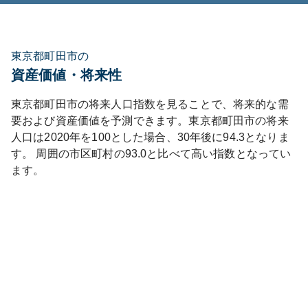
東京都町田市の
資産価値・将来性
東京都
町田市
の将来人口指数を見ることで、将来的な需
要および資産価値を予測できます。
東京都
町田市
の将来
人口は
2020
年を100とした場合、30年後に
94.3
となりま
す。
周囲の市区町村の
93.0
と比べて
高い
指数となってい
ます。