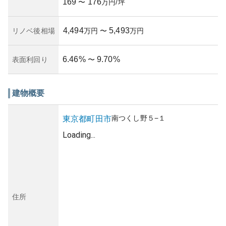
169
176
〜
万円/坪
4,494
5,493
リノベ後相場
万円
〜
万円
6.46
%
9.70
%
表面利回り
〜
建物概要
南つくし野
５−１
東京都
町田市
Loading...
住所