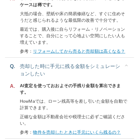
ケースは稀です。
大抵の場合、壁紙や床の簡易修繕など、すぐに住めそ
うだと感じられるような最低限の改善で十分です。
最近では、購入後に自らリフォーム・リノベーション
することで、自分にとって心地よい空間にしたい人も
増えています。
参考：
リフォームしてから売ると売却額は高くなる？
Q.
売却した時に手元に残る金額をシミュレーシ
ョンしたい
AI査定を使っておおよその手残り金額を算出できま
A.
す。
HowMaでは、ローン残高等を差し引いた金額を自動で
計算できます。
正確な金額は不動産会社や税理士に必ずご確認くださ
い。
参考：
物件を売却したときに手元にいくら残るの？