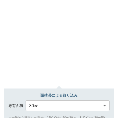
面積帯による絞り込み
専有面積
80
㎡
※一般的な間取りの場合、1R/1Kは約20〜30㎡、1LDKは約30〜50