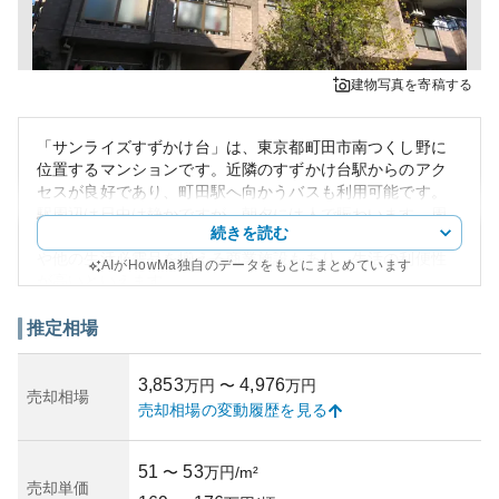
建物写真を寄稿する
「サンライズすずかけ台」は、東京都町田市南つくし野に
位置するマンションです。近隣のすずかけ台駅からのアク
セスが良好であり、町田駅へ向かうバスも利用可能です。
駅周辺は日中は静かですが、朝夕には人で賑わいます。周
続きを読む
辺環境としては、閑散とした駅前とは対照的に、コンビニ
や他の生活必需品を揃える商業施設もあり、生活の利便性
AIがHowMa独自のデータをもとにまとめています
が高いといえます。
マンションの外観や管理状況に関しての情報は得られませ
んでしたが、この地域のマンションは都市部へのアクセス
推定相場
が容易であり、流動性があるため、資産価値は安定してい
ると考えられます。しかし、都市部ならではの所有リスク
3,853
4,976
万円
〜
万円
としては、周辺開発や環境変化による物件価値の変動が考
売却相場
売却相場の変動履歴を見る
えられるでしょう。築年数や細かい物件の状態についての
情報は限られているため、購入前には直接訪問して確認す
ることをお勧めします。
51
53
〜
万円/m²
売却単価