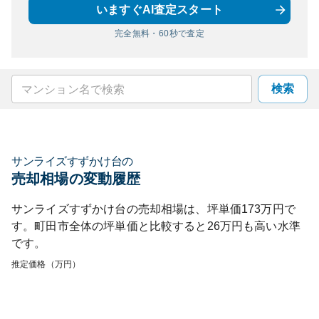
いますぐAI査定スタート
完全無料・60秒で査定
検索
サンライズすずかけ台
の
売却相場の変動履歴
サンライズすずかけ台
の売却相場は、坪単価
173
万円で
す。
町田市
全体の坪単価と比較すると
26
万円も
高い
水準
です。
推定価格（万円）