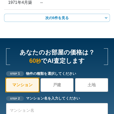
1971年4月
築
--
次の5件を見る
あなたのお部屋の価格は？
60
でAI査定します
秒
物件の種類を選択してください
1
STEP
マンション
戸建
土地
マンション名を入力してください
2
STEP