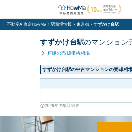
不動産AI査定HowMa
駅相場情報
東京都
すずかけ台駅
すずかけ台
駅
の
マンション
戸建
の売却価格相場
すずかけ台
駅の中古マンションの売却相
2026
年の集計結果