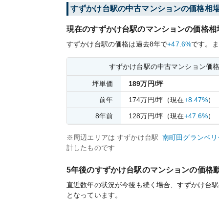
すずかけ台
駅の中古マンションの価格相
現在の
すずかけ台
駅のマンションの価格相
すずかけ台
駅の価格は過去
8
年で
+47.6%
です。
ま
すずかけ台
駅の中古マンション価
坪単価
189
万円/坪
前年
174
万円/坪
（現在
+8.47%
）
8
年前
128
万円/坪
（現在
+47.6%
）
※周辺エリアは
すずかけ台
駅
南町田グランベリ
計したものです
5年後の
すずかけ台
駅のマンションの価格
直近数年の状況が今後も続く場合、
すずかけ台
駅
となっています。