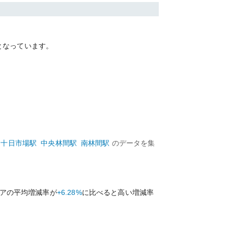
となっています。
十日市場
駅
中央林間
駅
南林間
駅
のデータを集
アの平均増減率が
+6.28%
に比べると
高い
増減率