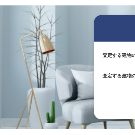
査定する建物
査定する
建物