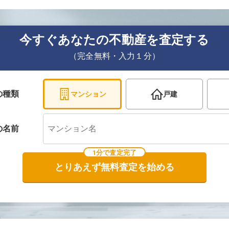
今すぐあなたの不動産を査定する
（完全無料・入力１分）
の種類
マンション
戸建
の
名前
1分で査定完了
とりあえず無料査定を始める