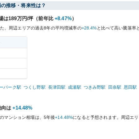
場の推移・将来性は？
場は
189
万円/坪（前年比
+8.47%
）
た、周辺エリアの過去
8
年の平均増減率の
+28.4%
と比べて
高い
騰落率
格
ーパーク
駅
つくし野
駅
長津田
駅
成瀬
駅
つきみ野
駅
田奈
駅
恩田
駅
動向は
+14.48%
のマンション相場は、5年後
+14.48%
になると予想されます。周辺エリ