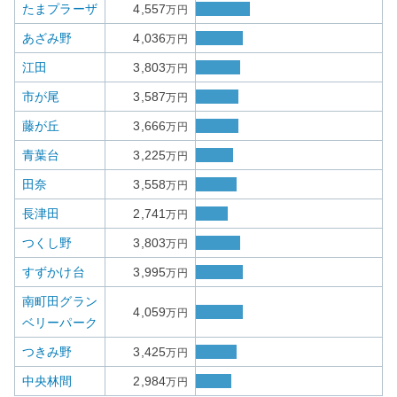
たまプラーザ
4,557
万円
あざみ野
4,036
万円
江田
3,803
万円
市が尾
3,587
万円
藤が丘
3,666
万円
青葉台
3,225
万円
田奈
3,558
万円
長津田
2,741
万円
つくし野
3,803
万円
すずかけ台
3,995
万円
南町田グラン
4,059
万円
ベリーパーク
つきみ野
3,425
万円
中央林間
2,984
万円