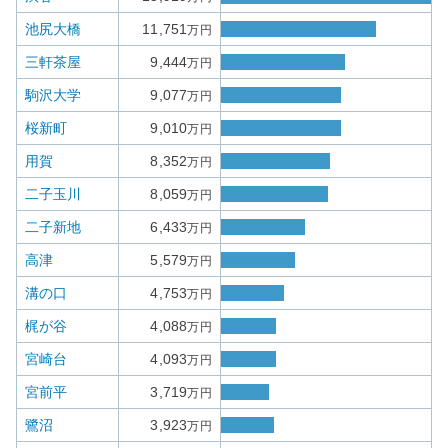
池尻大橋
11,751
万円
三軒茶屋
9,444
万円
駒沢大学
9,077
万円
桜新町
9,010
万円
用賀
8,352
万円
二子玉川
8,059
万円
二子新地
6,433
万円
高津
5,579
万円
溝の口
4,753
万円
梶が谷
4,088
万円
宮崎台
4,093
万円
宮前平
3,719
万円
鷺沼
3,923
万円