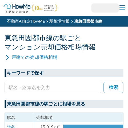
不動産AI査定HowMa
駅相場情報
東急田園都市線
東急田園都市線
の駅ごと
マンション
売却価格相場情報
戸建て
の売却価格相場
キーワードで探す
検索
東急田園都市線
の駅ごとに相場を見る
駅名
売却相場
渋谷
15,919
万円